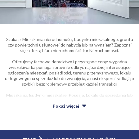
Szukasz Mieszkania nieruchomości, budynku mieszkalnego, gruntu
czy powierzchni usługowej do nabycia lub na wynajem? Zapoznaj
się z ofertą biura nieruchomości Tur Nieruchomości.
Oferujemy fachowe doradztwo i przystępne ceny: wygodna
wyszukiwarka pomaga sprawnie odkryć najbardziej interesujące
ogłoszenia mieszkań, posiadłości, terenu przemysłowego, lokalu
usługowego na sprzedaż lub do wynajęcia, a nasi eksperci zadbają o
szybki i bezproblemowy przebieg każdej transakcji
Mieszkania, Budynki mieszkalne, Posesje, Lokale do sprzedania lub
do wynajęcia godna uwagi jakość w atrakcyjnej cenie.
Pokaż
więcej
Niezależnie od tego, czy zależy ci na obszernym, czy raczej
niewielkim własnym kącie, budynku, terenie działkowym, w ofercie
agencji Tur Nieruchomości z pewnością odkryjesz coś dla siebie.
Z usług naszego biura korzysta coraz więcej osób dysponujących
lokalami mieszkalnymi, budynkami mieszkalnymi do nabycia, lub do