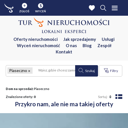
$
ZGŁOŚ
WYCEŃ
Oferty nieruchomości
Jak sprzedajemy
Usługi
Wyceń nieruchomość
O nas
Blog
Zespół
Kontakt
Piaseczno
Szukaj
Filtry
Dom na sprzedaż:
Piaseczno
Znalezione oferty:
0
Przykro nam, ale nie ma takiej oferty