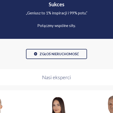
Sukces
„Geniusz to 1% inspiracji i 99% potu.”
Połączmy wspólne siły.
ZGŁOŚ NIERUCHOMOŚĆ
Nasi eksperci