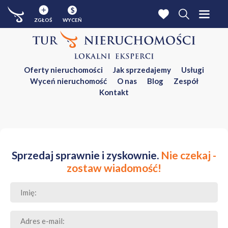
$
ZGŁOŚ
WYCEŃ
Oferty nieruchomości
Jak sprzedajemy
Usługi
Wyceń nieruchomość
O nas
Blog
Zespół
Kontakt
Sprzedaj sprawnie i zyskownie.
Nie czekaj -
zostaw wiadomość!