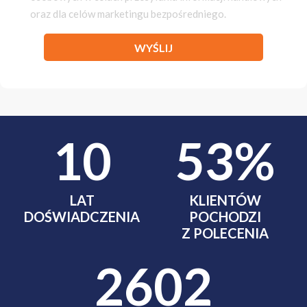
oraz dla celów marketingu bezpośredniego.
WYŚLIJ
11
60
%
LAT
KLIENTÓW
DOŚWIADCZENIA
POCHODZI
Z POLECENIA
2949