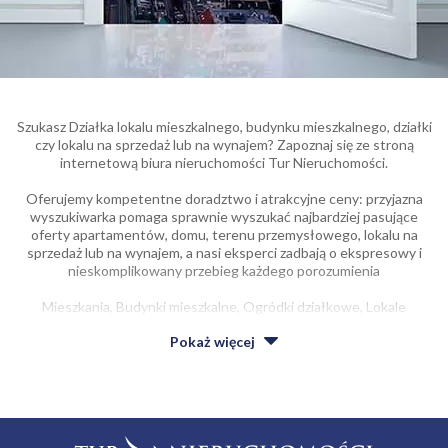
Szukasz Działka lokalu mieszkalnego, budynku mieszkalnego, działki
czy lokalu na sprzedaż lub na wynajem? Zapoznaj się ze stroną
internetową biura nieruchomości Tur Nieruchomości.
Oferujemy kompetentne doradztwo i atrakcyjne ceny: przyjazna
wyszukiwarka pomaga sprawnie wyszukać najbardziej pasujące
oferty apartamentów, domu, terenu przemysłowego, lokalu na
sprzedaż lub na wynajem, a nasi eksperci zadbają o ekspresowy i
nieskomplikowany przebieg każdego porozumienia
Mieszkania, Budynki mieszkalne, Ogródki działkowe, Lokale
usługowe do sprzedania lub na wynajem godna uwagi jakość w
Pokaż
więcej
umiarkowanej cenie.
Niezależnie od tego, czy zależy ci na obszernym, czy raczej małym
lokalu mieszkalnym, budynku, kawałku ziemi, na naszej stronie
niewątpliwie wyszukasz coś dla siebie.
Z usług agencji korzysta coraz więcej klientów dysponujących