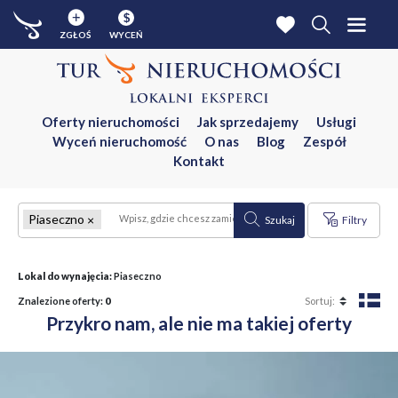
$
ZGŁOŚ
WYCEŃ
Oferty nieruchomości
Jak sprzedajemy
Usługi
Wyceń nieruchomość
O nas
Blog
Zespół
Kontakt
Piaseczno
Szukaj
Filtry
Lokal do wynajęcia:
Piaseczno
Znalezione oferty:
0
Przykro nam, ale nie ma takiej oferty