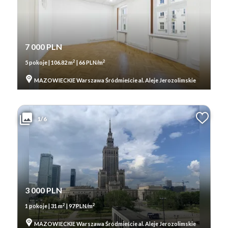
7 000 PLN
2
2
5 pokoje | 106.82 m
| 66 PLN/m
MAZOWIECKIE Warszawa Śródmieście al. Aleje Jerozolimskie
1/6
3 000 PLN
2
2
1 pokoje | 31 m
| 97 PLN/m
MAZOWIECKIE Warszawa Śródmieście al. Aleje Jerozolimskie