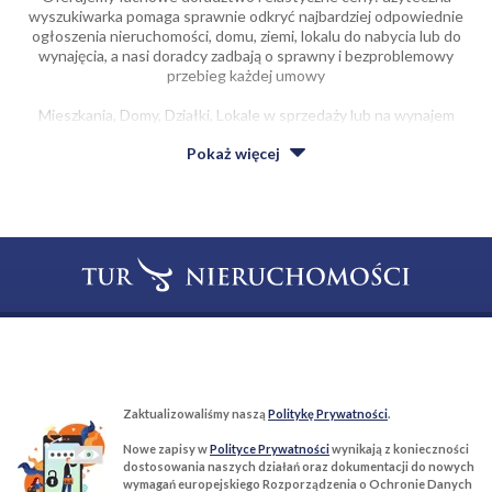
wyszukiwarka pomaga sprawnie odkryć najbardziej odpowiednie
ogłoszenia nieruchomości, domu, ziemi, lokalu do nabycia lub do
wynajęcia, a nasi doradcy zadbają o sprawny i bezproblemowy
przebieg każdej umowy
Mieszkania, Domy, Działki, Lokale w sprzedaży lub na wynajem
wysoka jakość w korzystnej cenie.
Pokaż
więcej
Niezależnie od tego, czy zależy ci na sporym, czy raczej niedużym
lokum, budynku, ogródku działkowym, na naszym portalu
niewątpliwie odkryjesz coś dla siebie.
Z usług biura korzysta coraz więcej firm dysponujących lokalami
mieszkalnymi, budynkami mieszkalnymi na sprzedaż, lub na wynajem
w różnych częściach Warszawy. Nieruchomości do sprzedania lub na
wynajem o różnym metrażu i usytuowaniu czekają na klientów:
prześledź oferty nieruchomości oraz skontaktuj się z biurem Tur
Nieruchomości, a pomożemy ci w wyborze i zrealizujemy wszystkie
zagadnienia związane z przeniesieniem własności lub umową najmu.
T:
22 299 68 68
M:
biuro@tur-nieruchomosci.pl
Zapraszamy do kontaktu !
Biuro Nieruchomości Tur Nieruchomości
Zaktualizowaliśmy naszą
Politykę Prywatności
.
03−134 Warszawa, ul. Książkowa 10/4u
Nowe zapisy w
Polityce Prywatności
wynikają z konieczności
dostosowania naszych działań oraz dokumentacji do nowych
wymagań europejskiego Rozporządzenia o Ochronie Danych
ROZWIŃ