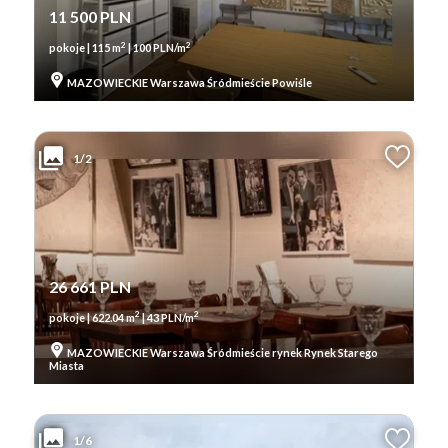
11 500 PLN
2
2
pokoje | 115 m
| 100 PLN/m
MAZOWIECKIE Warszawa Śródmieście Powiśle
1/2
26 661 PLN
2
2
pokoje | 622.04 m
| 43 PLN/m
MAZOWIECKIE Warszawa Śródmieście rynek Rynek Starego
Miasta
1/6