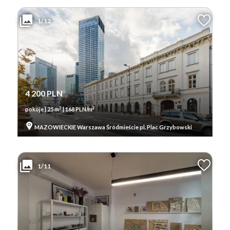
1/12
4 200 PLN
2
2
pokoje | 25 m
| 168 PLN/m
MAZOWIECKIE Warszawa Śródmieście pl. Plac Grzybowski
1/11