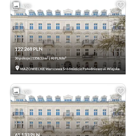
1/20
122 268 PLN
2
2
30 pokoje | 1358.53 m
| 90 PLN/m
MAZOWIECKIE Warszawa Śródmieście Południowe ul. Wiejska
1/20
61 133 PLN