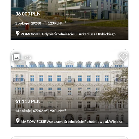
36 000 PLN
2
2
1 pokoje | 292.88 m
| 123 PLN/m
POMORSKIE Gdynia Śródmieście ul. Arkadiusza Rybickiego
1/20
61 112 PLN
2
2
15 pokoje | 679.02 m
| 90 PLN/m
MAZOWIECKIE Warszawa Śródmieście Południowe ul. Wiejska