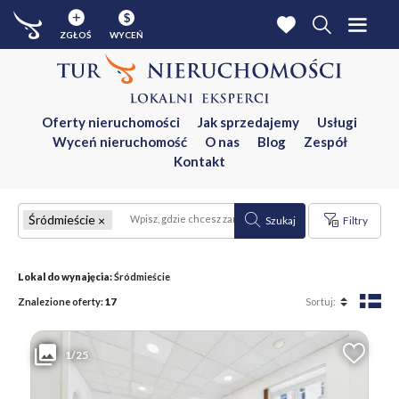
$
ZGŁOŚ
WYCEŃ
Oferty nieruchomości
Jak sprzedajemy
Usługi
Wyceń nieruchomość
O nas
Blog
Zespół
Kontakt
Śródmieście
Szukaj
Filtry
Lokal do wynajęcia:
Śródmieście
Znalezione oferty:
17
1/25