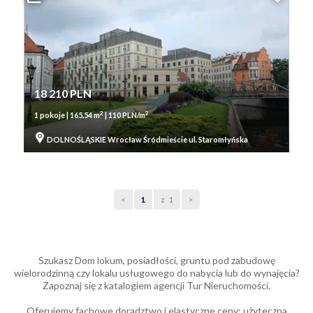
18 210 PLN
2
2
1 pokoje | 165.54 m
| 110 PLN/m
DOLNOŚLĄSKIE Wrocław Śródmieście ul. Staromłyńska
<
1
z 1
>
Szukasz Dom lokum, posiadłości, gruntu pod zabudowę
wielorodzinną czy lokalu usługowego do nabycia lub do wynajęcia?
Zapoznaj się z katalogiem agencji Tur Nieruchomości.
Oferujemy fachowe doradztwo i elastyczne ceny: użyteczna