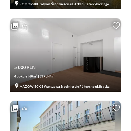
POMORSKIE Gdynia Śródmieście ul. Arkadiusza Rybickiego
1/7
5 000 PLN
2
2
4 pokoje | 60 m
| 83 PLN/m
MAZOWIECKIE Warszawa Śródmieście Północne ul. Bracka
1/8