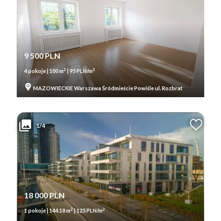
9 500 PLN
2
2
4 pokoje | 100 m
| 95 PLN/m
MAZOWIECKIE Warszawa Śródmieście Powiśle ul. Rozbrat
1/4
18 000 PLN
2
2
1 pokoje | 144.18 m
| 125 PLN/m