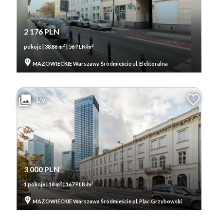
2 176 PLN
2
2
pokoje | 38.86 m
| 56 PLN/m
MAZOWIECKIE Warszawa Śródmieście ul. Elektoralna
1/9
3 000 PLN
2
2
1 pokoje | 18 m
| 167 PLN/m
MAZOWIECKIE Warszawa Śródmieście pl. Plac Grzybowski