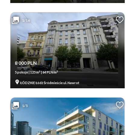
1/16
8 000 PLN
2
2
5 pokoje | 125 m
| 64 PLN/m
ŁÓDZKIE Łódź Śródmieście ul. Nawrot
1/5