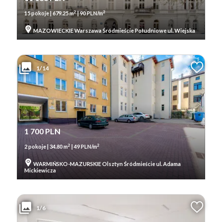
2
2
15 pokoje | 679.25 m
| 90 PLN/m
MAZOWIECKIE Warszawa Śródmieście Południowe ul. Wiejska
1/14
1 700 PLN
2
2
2 pokoje | 34.80 m
| 49 PLN/m
WARMIŃSKO-MAZURSKIE Olsztyn Śródmieście ul. Adama
Mickiewicza
1/6