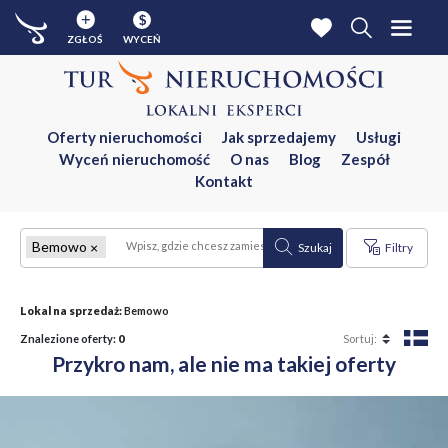
$
ZGŁOŚ
WYCEŃ
Oferty nieruchomości
Jak sprzedajemy
Usługi
Wyceń nieruchomość
O nas
Blog
Zespół
Kontakt
Bemowo
Szukaj
Filtry
Lokal na sprzedaż:
Bemowo
Znalezione oferty:
0
Przykro nam, ale nie ma takiej oferty