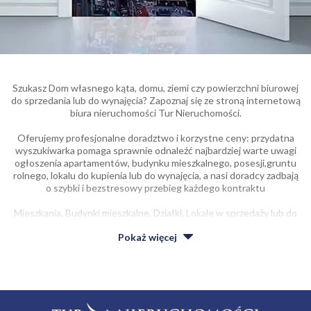
Szukasz Dom własnego kąta, domu, ziemi czy powierzchni biurowej
do sprzedania lub do wynajęcia? Zapoznaj się ze stroną internetową
biura nieruchomości Tur Nieruchomości.
Oferujemy profesjonalne doradztwo i korzystne ceny: przydatna
wyszukiwarka pomaga sprawnie odnaleźć najbardziej warte uwagi
ogłoszenia apartamentów, budynku mieszkalnego, posesji,gruntu
rolnego, lokalu do kupienia lub do wynajęcia, a nasi doradcy zadbają
o szybki i bezstresowy przebieg każdego kontraktu
Mieszkania, Budynki mieszkalne, Działki, Lokale w sprzedaży lub do
wynajęcia oczekiwana jakość w umiarkowanej cenie.
Pokaż
więcej
Niezależnie od tego, czy zależy ci na sporym, czy raczej niewielkim
lokalu mieszkalnym, obiekcie mieszkalnym, terenie działkowym, na
stronie biura Tur Nieruchomości na pewno wyszukasz coś dla
siebie.
Z usług naszej firmy korzysta coraz więcej osób dysponujących