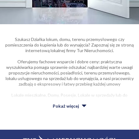
Szukasz Działka lokum, domu, terenu przemysłowego czy
pomieszczenia do kupienia lub do wynajęcia? Zapoznaj się ze stroną
internetową lokalnej firmy Tur Nieruchomości.
Oferujemy fachowe wsparcie i dobre ceny: praktyczna
wyszukiwarka pomaga sprawnie odszukać najbardziej warte uwagi
propozycje nieruchomości, posiadłości, terenu przemysłowego,
lokalu usługowego na sprzedaż lub do wynajęcia, a nasi pracownicy
zadbają o ekspresowy i łatwy przebieg każdej umowy
Lokale mieszkalne, Domy, Posesje, Lokale w sprzedaży lub do
wynajęcia najlepsza jakość w najlepszej cenie.
Pokaż
więcej
Niezależnie od tego, czy zależy ci na dużym, czy raczej małym
mieszkaniu, domu, terenie, na naszej stronie niewątpliwie
znajdziesz coś dla siebie.
Z usług naszej firmy korzysta coraz więcej osób dysponujących
lokalami mieszkalnymi, domami do nabycia, lub na wynajem w