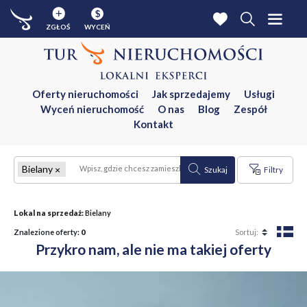
$
ZGŁOŚ
WYCEŃ
Oferty nieruchomości
Jak sprzedajemy
Usługi
Wyceń nieruchomość
O nas
Blog
Zespół
Kontakt
Bielany
Szukaj
Filtry
Lokal na sprzedaż:
Bielany
Znalezione oferty:
0
Przykro nam, ale nie ma takiej oferty