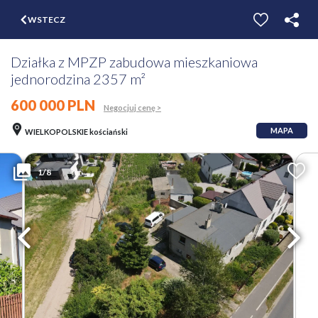
$
WSTECZ
ZGŁOŚ
WYCEŃ
Działka z MPZP zabudowa mieszkaniowa
jednorodzina 2357 m²
600 000 PLN
Negocjuj cenę >
MAPA
WIELKOPOLSKIE kościański
1/8