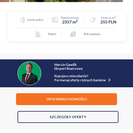
2
Powierzchnia
Cena za m
Liczba pokoi
2
2357 m
255 PLN
Piętro
Rok budowy
Marcin Gawlik
Ekspert finansowy
Kupujesz mieszkanie?
Porównaj oferty różnych banków
OPIS NIERUCHOMOŚCI
SZCZEGÓŁY OFERTY