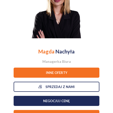
zimowe dni, a także sprzyja efektywności energetycznej.
Nieruchomość została wyposażona w przyłącza prądu, wody,
kanalizacji oraz gazu, co podnosi komfort życia i użytkowania.
Lokalizacja działki w pobliżu lasu zapewnia mieszkańcom możliwość
aktywnego wypoczynku na łonie natury, a doskonały dojazd drogą
asfaltową ułatwia codzienne życie.
Nie zwlekaj, wejdź w posiadanie tej wyjątkowej nieruchomości
już dziś! Oferta dostępna od zaraz.
Magda
Nachyła
Managerka Biura
INNE OFERTY
SPRZEDAJ Z NAMI
NEGOCJUJ CENĘ