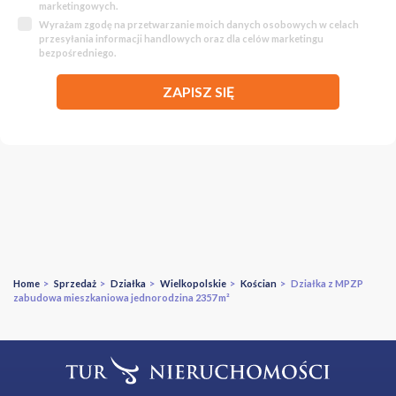
marketingowych.
Wyrażam zgodę na przetwarzanie moich danych osobowych w celach
przesyłania informacji handlowych oraz dla celów marketingu
bezpośredniego.
ZAPISZ SIĘ
Home
>
Sprzedaż
>
Działka
>
Wielkopolskie
>
Kościan
> Działka z MPZP
zabudowa mieszkaniowa jednorodzina 2357 m²