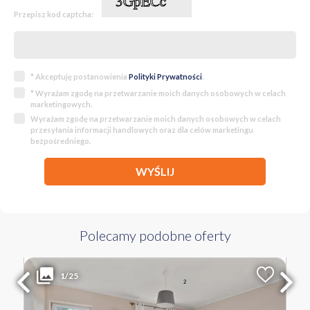
Przepisz kod captcha:
* Akceptuję postanowienia
Polityki Prywatności
.
* Wyrażam zgodę na przetwarzanie moich danych osobowych w celach
marketingowych.
Wyrażam zgodę na przetwarzanie moich danych osobowych w celach
przesyłania informacji handlowych oraz dla celów marketingu
bezpośredniego.
WYŚLIJ
Polecamy podobne oferty
650 000 PLN
WYŁĄCZNOŚĆ
1/25
2
Liczba pokoi
Powierzchnia
Cena za m
2
5
130.50 m
4 981 PLN