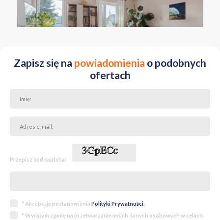
WIELKOPOLSKIE poznański ul. Augusta Cieszkowskiego
Zapisz się na
powiadomienia
o podobnych
ofertach
Przepisz kod captcha:
* Akceptuję postanowienia
Polityki Prywatności
.
* Wyrażam zgodę na przetwarzanie moich danych osobowych w celach