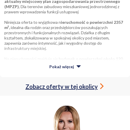
aktualny miejscowy plan zagospodarowania przestrzennego
(MPZP)
, Dla terenów zabudowy mieszkaniowej jednorodzinnej z
prawem wprowadzenia funkcji usługowej
Niniejsza oferta to wyjątkowa n
ieruchomość o powierzchni 2357
m²,
idealna dla rodzin oraz przedsiębiorców poszukujących
przestronnych i funkcjonalnych rozwiązań. Działka z długim
kształtem, zlokalizowana w spokojnej okolicy pod miastem,
zapewnia zarówno intymność, jak i wygodny dostęp do
infrastruktury miejskiej.
Na nieruchomości znajduje się
budynek o powierzchni około 120
m²
, składający się z 4
pokoi,
które można elastycznie zaaranżować
Pokaż
więcej
według własnych potrzeb. Doskonale sprawdzi się zarówno jako
przestrzeń mieszkalna,
jak i
biurowa lub usługowa.
Ogromnym
atutem jest przestronna łazienka oraz weranda, które dodają uroku
i funkcjonalności całej inwestycji. Płaski dach nie tylko nowocześnie
Zobacz oferty w tej okolicy
wygląda, ale także jest łatwy do utrzymania.
Warto również zwrócić uwagę na
dużą piwnicę o powierzchni 120
m²
oraz garaż, które oferują dodatkowe możliwości przechowywania
lub adaptacji na inne potrzeby. Dzięki temu nowi właściciele zyskają
mnóstwo miejsca na realizację swoich projektów.
Ogrzewanie gazowe
w budynku zagwarantuje komfort cieplny w