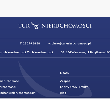
T:
22 299 68 68
M:
biuro@tur-nieruchomosci.pl
iuro Nieruchomości Tur Nieruchomości 03−134 Warszawa, ul. Książkowa 10/
O NAS
nieruchomości
Zespół
eruchomości
Oferty pracy i praktyki
rządzanie nieruchomościami
Blog
nie nieruchomości
Rekomendacje
ging
Kontakt