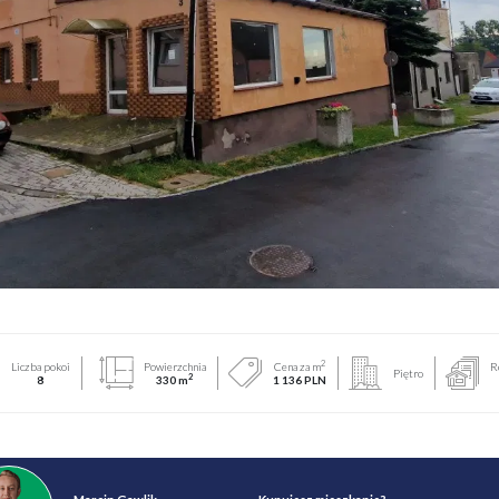
2
Liczba pokoi
Powierzchnia
Cena za m
R
Piętro
2
8
330 m
1 136 PLN