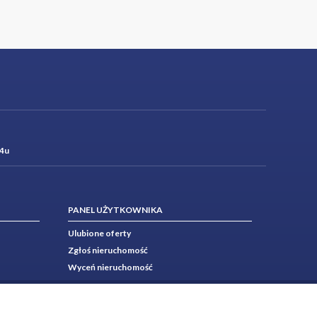
4u
PANEL UŻYTKOWNIKA
Ulubione oferty
Zgłoś nieruchomość
Wyceń nieruchomość
Polityka prywatności