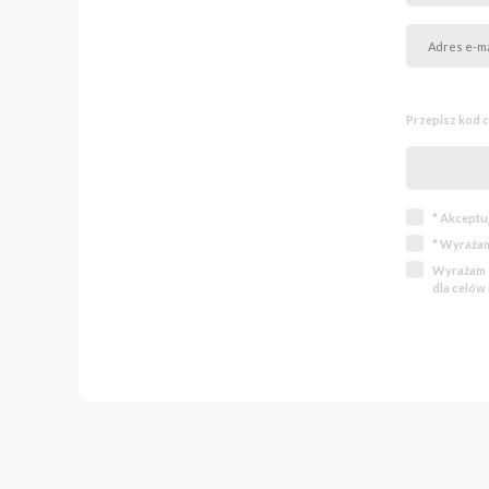
Przepisz kod 
* Akceptu
* Wyrażam
Wyrażam z
dla celów