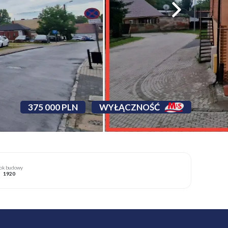
375 000 PLN
WYŁĄCZNOŚĆ
ok budowy
1920