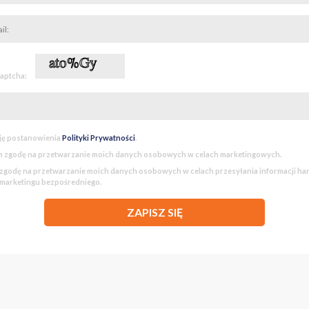
captcha:
ję postanowienia
Polityki Prywatności
.
 zgodę na przetwarzanie moich danych osobowych w celach marketingowych.
godę na przetwarzanie moich danych osobowych w celach przesyłania informacji h
 marketingu bezpośredniego.
ZAPISZ SIĘ