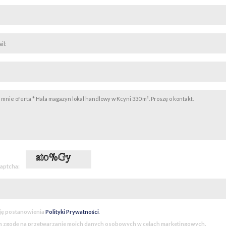
captcha:
ję postanowienia
Polityki Prywatności
.
 zgodę na przetwarzanie moich danych osobowych w celach marketingowych.