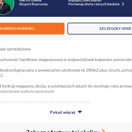
Marcin Gawlik
Kupujesz mieszkanie?
Ekspert finansowy
Porównaj oferty różnych banków
IS NIERUCHOMOŚCI
SZCZEGÓŁY OFER
 hala sprzedażowa
ieruchomość handlowo-magazynową w województwie kujawsko-pomorski
dwukondygnacyjny o powierzchni użytkowej ok 280m2 plus strych, poło
2.
ł funkcję magazynu zboża, w późniejszych latach do zeszłego roku prowa
 materiałami wykończeniowymi.
dzo funkcjonalny z trzema niezależnymi wejściami.
Pokaż
więcej
2, 40m2, 30mk2
ne 4.50m2