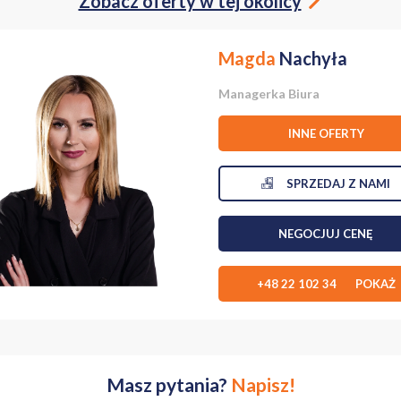
Zobacz oferty w tej okolicy
12m2
Magda
Nachyła
 w wodę i kanalizację z sieci miejskiej, energię elektryczną 230/380 V
Managerka Biura
, na dachu kilkuletnia blacha falista, wnętrze wymaga remontu.
INNE OFERTY
. Wjazd od ulicy Strażackiej.
ób poszukujących miejsca do prowadzenia działalności gospodarczej jak r
sobu użytkowania.
SPRZEDAJ Z NAMI
ozwala na wiele modyfikacji. Możliwość przekształcenia na budynek
NEGOCJUJ CENĘ
alność produkcyjną, usługową, handlową : catering, restauracja, tapicer, 
nego typu usługi czy gabinety lekarskie.
+48 22 102 34 POKAŻ
iurze.
 na prezentację.
Masz pytania?
Napisz!