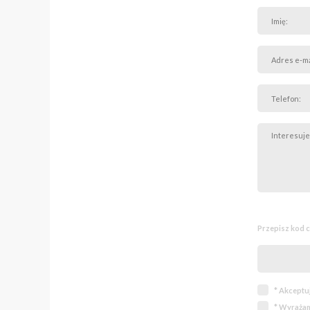
Przepisz kod 
* Akceptu
* Wyrażam