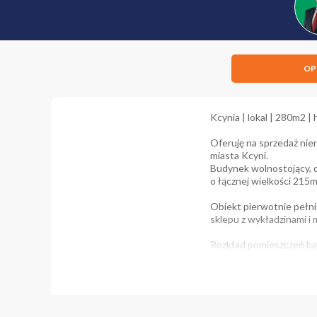
OP
Kcynia | lokal | 280m2 |
Oferuję na sprzedaż n
miasta Kcyni.
Budynek wolnostojący, 
o łącznej wielkości 215m
Obiekt pierwotnie pełni
sklepu z wykładzinami i
Rozkład pomieszczeń bar
PARTER
* hala sprzedażowe 65m
* pomieszczenie socjal
* WC 1,25m2