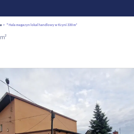
ka
> * Hala magazyn lokal handlowy w Kcyni 330 m²
 m²