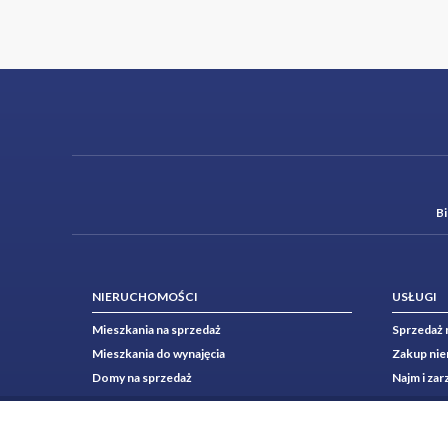
B
NIERUCHOMOŚCI
USŁUGI
Mieszkania na sprzedaż
Sprzedaż 
Mieszkania do wynajęcia
Zakup ni
Domy na sprzedaż
Najm i za
Domy do wynajęcia
Finansowa
Działki na sprzedaż
Home sta