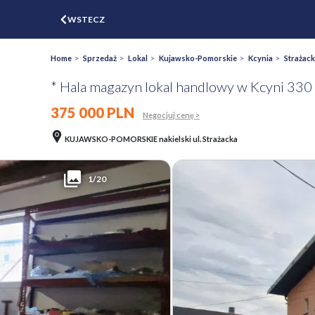
$
WSTECZ
ZGŁOŚ
WYCEŃ
Home
>
Sprzedaż
>
Lokal
>
Kujawsko-Pomorskie
>
Kcynia
>
Strażac
* Hala magazyn lokal handlowy w Kcyni 330
375 000 PLN
Negocjuj cenę >
KUJAWSKO-POMORSKIE nakielski ul. Strażacka
1/20