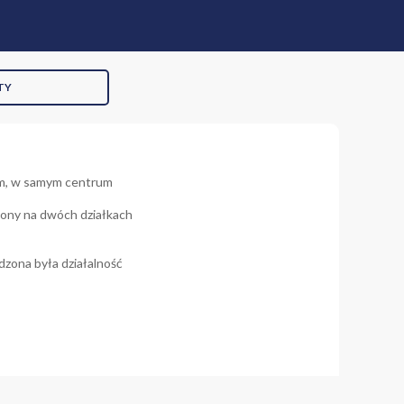
TY
m, w samym centrum
żony na dwóch działkach
dzona była działalność