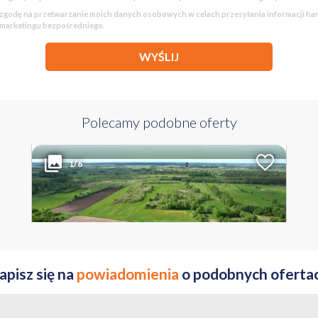
godę na przetwarzanie moich danych osobowych w celach przesyłania informacji h
 marketingu bezpośredniego.
WYŚLIJ
Polecamy podobne oferty
105 000 PLN
WYŁĄCZNOŚĆ
2
Liczba pokoi
Powierzchnia
Cena za m
1/6
2
1931 m
54 PLN
KUJAWSKO-POMORSKIE nakielski ul. Szkolna
apisz się na
powiadomienia
o podobnych oferta