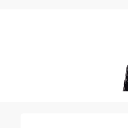
* garaż 28m2
PIETRO
* otwarta przestrzeń 1
Nieruchomość wyposażona
Obiekt monitorowany.
Budynek w stanie dobrym
Wszystkie okna drzwi PCV
Atrakcyjna oferta dla os
Możliwość zmiany spo
Konstrukcja budynku p
wielorodzinny.
Idealne miejsce na dział
uwagi na lokalizację róz
Oferta tylko w naszym b
Zapraszam do kontaktu i