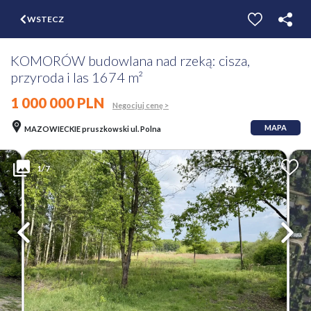
$
WSTECZ
ZGŁOŚ
WYCEŃ
KOMORÓW budowlana nad rzeką: cisza,
przyroda i las 1674 m²
1 000 000 PLN
Negocjuj cenę >
MAPA
MAZOWIECKIE pruszkowski ul. Polna
1/7