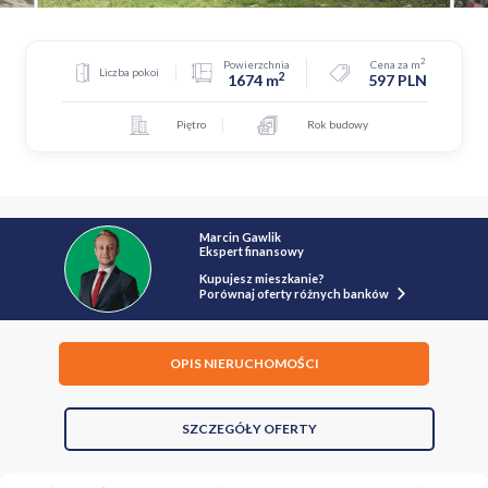
2
Powierzchnia
Cena za m
Liczba pokoi
2
1674 m
597 PLN
Piętro
Rok budowy
Marcin Gawlik
Ekspert finansowy
Kupujesz mieszkanie?
Porównaj oferty różnych banków
OPIS NIERUCHOMOŚCI
SZCZEGÓŁY OFERTY