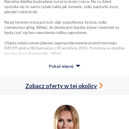
Narożna działka budowlana tuż przy lesie i rzece. Na co dzień
spotyka się tu sarny i ptaki takie jak żurawie, sójki, kapturki, kosy,
pleszki i rokitniczki.
Na jej terenie rosną już m.in. dąb szypułkowy, brzoza, osiki,
czeremcha i głóg. Widać, że ziemia jest bardzo żyzna i świetnie tu
będą czuć się bez nawożenia rośliny ogrodowe.
Objęta miejscowym planem zagospodarowania przestrzennego
(MPZP) gminy Michałowice z 30 września 2014. Położona w obrębie
geodezyjnym
Komorów - Wieś
.
Najważniejsze ustalenia MPZP:
Pokaż
więcej
zabudowa mieszkaniowa jednorodzinna
Zobacz oferty w tej okolicy
maksymalna wysokość budynków mieszkaniowych 10 m
intensywność zabudowy między 0,1 a 0,4
maksymalna powierzchnia zabudowy 20%
minimalna powierzchnia biologicznie czynna 60%