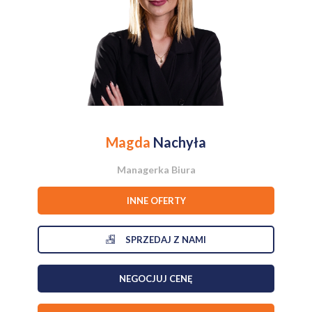
W ulicy Polnej dostępna jest elektryczność.
Zadzwoń i dowiedz się więcej!
Magda
Nachyła
Managerka Biura
INNE OFERTY
SPRZEDAJ Z NAMI
NEGOCJUJ CENĘ