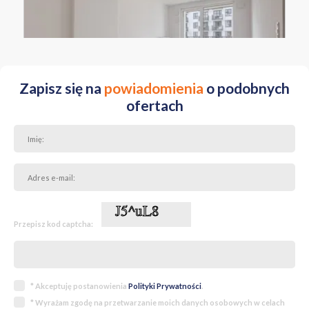
MAZOWIECKIE Warszawa Włochy al. Aleje Jerozolimskie
Zapisz się na
powiadomienia
o podobnych
ofertach
Przepisz kod captcha:
* Akceptuję postanowienia
Polityki Prywatności
.
* Wyrażam zgodę na przetwarzanie moich danych osobowych w celach