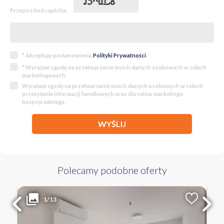
Przepisz kod captcha:
* Akceptuję postanowienia
Polityki Prywatności
.
* Wyrażam zgodę na przetwarzanie moich danych osobowych w celach
marketingowych.
Wyrażam zgodę na przetwarzanie moich danych osobowych w celach
przesyłania informacji handlowych oraz dla celów marketingu
bezpośredniego.
WYŚLIJ
Polecamy podobne oferty
1 144 600 PLN
WYŁĄCZNOŚĆ
1/13
2
Liczba pokoi
Powierzchnia
Cena za m
2
3
57.23 m
20 000 PLN