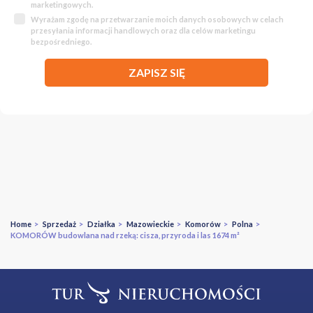
marketingowych.
Wyrażam zgodę na przetwarzanie moich danych osobowych w celach
przesyłania informacji handlowych oraz dla celów marketingu
bezpośredniego.
ZAPISZ SIĘ
Home
>
Sprzedaż
>
Działka
>
Mazowieckie
>
Komorów
>
Polna
>
KOMORÓW budowlana nad rzeką: cisza, przyroda i las 1674 m²