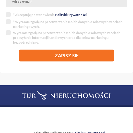
* Akceptuję postanowienia
Polityki Prywatności
.
* Wyrażam zgodę na przetwarzanie moich danych osobowych w celach
marketingowych.
Wyrażam zgodę na przetwarzanie moich danych osobowych w celach
przesyłania informacji handlowych oraz dla celów marketingu
bezpośredniego.
ZAPISZ SIĘ
T:
22 299 68 68
M:
biuro@tur-nieruchomosci.pl
Biuro Nieruchomości Tur Nieruchomości
Zaktualizowaliśmy naszą
Politykę Prywatności
.