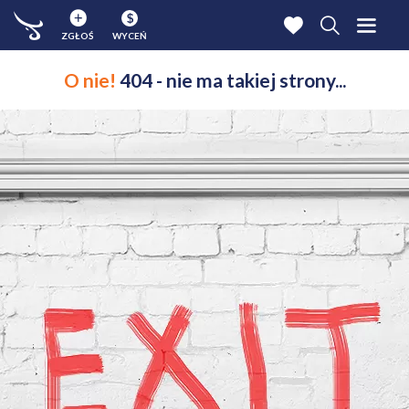
$
ZGŁOŚ
WYCEŃ
O nie!
404 - nie ma takiej strony...