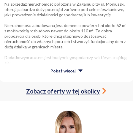
Na sprzedaż nieruchomość położona w Żaganiu przy ul. Moniuszki,
oferująca bardzo duży potencjał zarówno pod cele mieszkaniowe,
jak i prowadzenie działalności gospodarczej lub inwestycję.
Nieruchomość zabudowana jest domem o powierzchni około 62 m²
z możliwością rozbudowy nawet do około 110 m². To dobra
propozycja dla osób, które chcą stopniowo dostosować
nieruchomość do własnych potrzeb i stworzyć funkcjonalny dom z
dużą działką w granicach miasta.
Dodatkowym atutem jest budynek gospodarczy, w którym znajdują
się:
Pokaż
więcej
- 3 niezależne lokale biurowe,
- 2 garaże.
Pomieszczenia mogą zostać wykorzystane pod działalność
Zobacz oferty w tej okolicy
gospodarczą, biura, magazyn, warsztat lub wynajem, co daje
możliwość stworzenia dodatkowego źródła dochodu albo
połączenia funkcji mieszkalnej z prowadzeniem własnego biznesu.
Całość położona jest na działce o powierzchni 2196 m², co
zapewnia dużą przestrzeń oraz szerokie możliwości
zagospodarowania terenu.