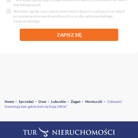
marketingowych.
Wyrażam zgodę na przetwarzanie moich danych osobowych w celach
przesyłania informacji handlowych oraz dla celów marketingu
bezpośredniego.
ZAPISZ SIĘ
Home
>
Sprzedaż
>
Dom
>
Lubuskie
>
Żagań
>
Moniuszki
> Odważni
inwestują tam, gdzie inni się boją 140 m²