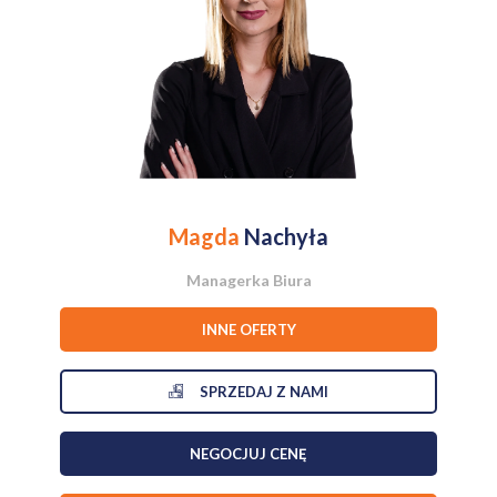
Media:
- prąd,
- woda,
- gaz.
Nieruchomość znajduje się na terenie zalewowym, jednak warto
podkreślić, że w okolicy znajdują się również inne zabudowania
mieszkalne i nieruchomości użytkowane na co dzień. Dla wielu osób
może to być szansa na zakup dużej nieruchomości w atrakcyjniejszej
cenie niż porównywalne oferty w mieście.
Magda
Nachyła
Najważniejsze informacje:
Managerka Biura
- Żagań, ul. Moniuszki,
- działka 2196 m²,
INNE OFERTY
- dom ok. 62 m²,
- możliwość rozbudowy do ok. 110 m²,
- budynek gospodarczy,
SPRZEDAJ Z NAMI
- 3 lokale biurowe,
- 2 garaże,
- media: gaz, prąd, woda,
NEGOCJUJ CENĘ
- możliwość prowadzenia działalności,
- potencjał inwestycyjny,
- cena: 349 000 zł.