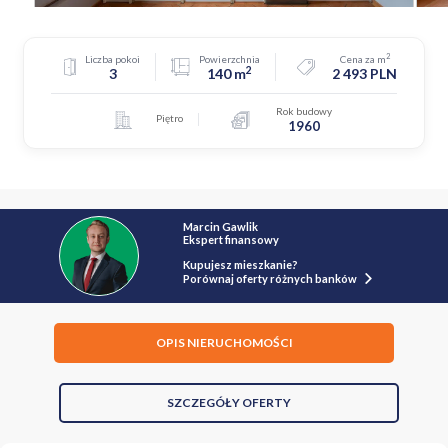
2
Liczba pokoi
Powierzchnia
Cena za m
2
3
140 m
2 493 PLN
Rok budowy
Piętro
1960
Marcin Gawlik
Ekspert finansowy
Kupujesz mieszkanie?
Porównaj oferty różnych banków
OPIS NIERUCHOMOŚCI
SZCZEGÓŁY OFERTY