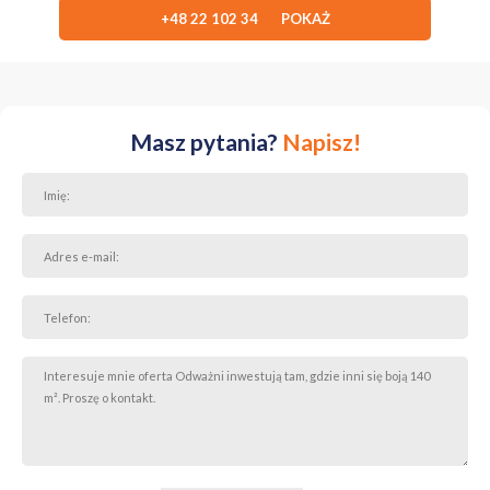
+48 22 102 34 POKAŻ
Nieruchomość idealnie sprawdzi się dla osób szukających miejsca z
potencjałem, dużej działki, możliwości rozbudowy oraz przestrzeni
pod działalność gospodarczą lub dodatkowy wynajem.
Zapraszam do kontaktu oraz na prezentację nieruchomości.
Masz pytania?
Napisz!