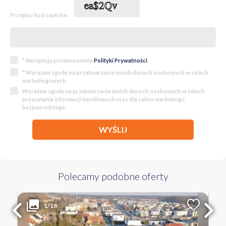
Przepisz kod captcha:
* Akceptuję postanowienia
Polityki Prywatności
.
* Wyrażam zgodę na przetwarzanie moich danych osobowych w celach
marketingowych.
Wyrażam zgodę na przetwarzanie moich danych osobowych w celach
przesyłania informacji handlowych oraz dla celów marketingu
bezpośredniego.
WYŚLIJ
Polecamy podobne oferty
15 000 PLN
WYŁĄCZNOŚĆ
1/18
2
Liczba pokoi
Powierzchnia
Cena za m
2
7
655 m
23 PLN