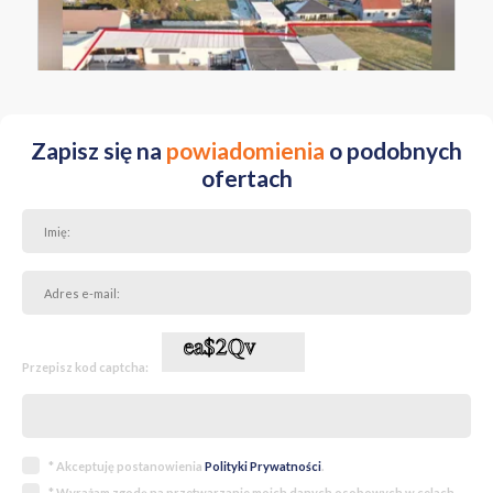
LUBUSKIE zielonogórski ul. Sportowa
Zapisz się na
powiadomienia
o podobnych
ofertach
Przepisz kod captcha:
* Akceptuję postanowienia
Polityki Prywatności
.
* Wyrażam zgodę na przetwarzanie moich danych osobowych w celach