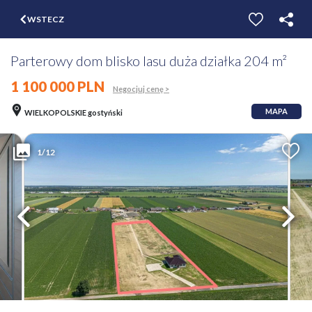
$
WSTECZ
ZGŁOŚ
WYCEŃ
Parterowy dom blisko lasu duża działka 204 m²
1 100 000 PLN
Negocjuj cenę >
MAPA
WIELKOPOLSKIE gostyński
1/12