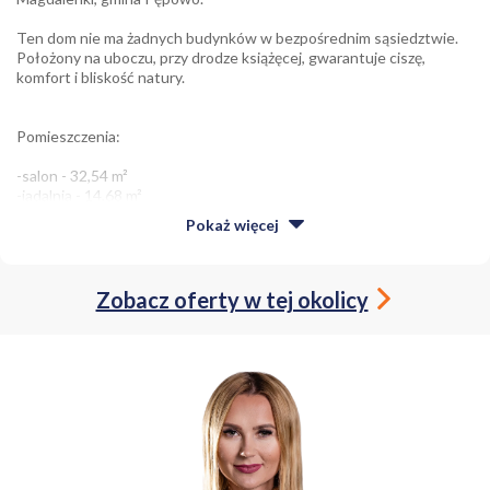
Ten dom nie ma żadnych budynków w bezpośrednim sąsiedztwie.
Położony na uboczu, przy drodze książęcej, gwarantuje ciszę,
komfort i bliskość natury.
Pomieszczenia:
-salon - 32,54 m²
-jadalnia - 14,68 m²
-kuchnia - 11,90 m²
Pokaż
więcej
-sypialnia - 14,82 m²
-trzy dodatkowe pokoje: 11,10 m², 9,00 m² i 9,00 m²
-pralnia - 8,28 m²
-łazienka - 5,14 m²
Zobacz oferty w tej okolicy
-wiatrołap - 4,80 m²
-kotłownia z szatnią - 2,89 m²
-osobne WC - 1,30 m²
-korytarze i komunikacja
-biuro - 5,93 m²
-praktyczna skrytka.
Podstawowe informacje: