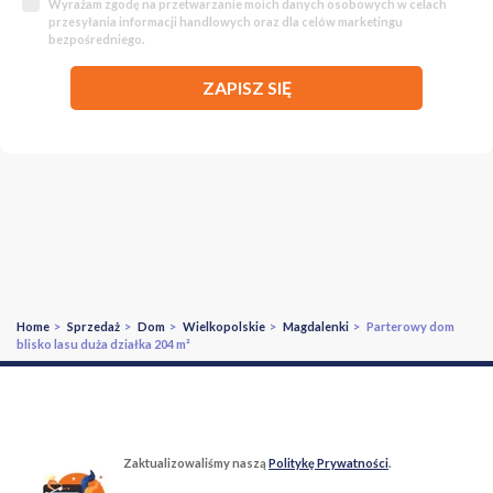
Wyrażam zgodę na przetwarzanie moich danych osobowych w celach
przesyłania informacji handlowych oraz dla celów marketingu
bezpośredniego.
ZAPISZ SIĘ
Home
>
Sprzedaż
>
Dom
>
Wielkopolskie
>
Magdalenki
> Parterowy dom
blisko lasu duża działka 204 m²
Zaktualizowaliśmy naszą
Politykę Prywatności
.