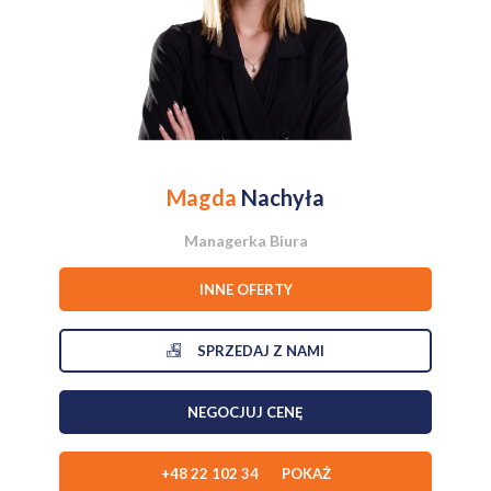
-Ściany, strop ocieplone styropianem 20 cm.
-Okna plastikowe z roletami zewnętrznymi.
-Dach wielospadowy z elegancką dachówką
-Centralne gazowe (piec kondensacyjny w osobnej kotłowni)
połączenie ogrzewania podłogowego i grzejników.
-Duży, przestronny salon z wyjściem na zadaszony taras.
-Kuchnia w pełni wyposażona w sprzęt AGD.
-Dom posiada dwa osobne wejścia (frontowe i boczne).
-Pełna klimatyzacja: 3 niezależne klimatyzatory (w salonie,
przedpokoju i łazience)
Magda
Nachyła
-Duża działka
-Dojazd utwardzony płytami betonowymi.
Managerka Biura
Lokalizacja:
INNE OFERTY
-5 minut pieszo do lasu.
-1 km do najbliższej miejscowości.
-2 km do centrum Pępowa (szkoła, przedszkole, markety, poczta).
SPRZEDAJ Z NAMI
- Gostyń ok 17 km
- Poznań ok 70 km
NEGOCJUJ CENĘ
+48 22 102 34 POKAŻ