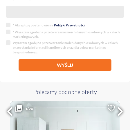
* Akceptuję postanowienia
Polityki Prywatności
.
* Wyrażam zgodę na przetwarzanie moich danych osobowych w celach
marketingowych.
Wyrażam zgodę na przetwarzanie moich danych osobowych w celach
przesyłania informacji handlowych oraz dla celów marketingu
bezpośredniego.
WYŚLIJ
Polecamy podobne oferty
889 000 PLN
WYŁĄCZNOŚĆ
1/20
2
Liczba pokoi
Powierzchnia
Cena za m
2
5
130.37 m
6 819 PLN
WIELKOPOLSKIE Poznań Jeżyce ul. Juliusza Słowackiego