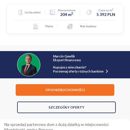
2
Powierzchnia
Cena za m
Liczba pokoi
2
204 m
5 392 PLN
Piętro
Rok budowy
Marcin Gawlik
Ekspert finansowy
Kupujesz mieszkanie?
Porównaj oferty różnych banków
OPIS NIERUCHOMOŚCI
SZCZEGÓŁY OFERTY
Na sprzedaż parterowy dom z dużą działką w miejscowości
Magdalenki, gmina Pępowo.