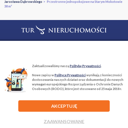
Jarosława Dąbrowskiego
> Przestronne jednopokojowe na Starym Mokotowie
38 m²
T:
22 299 68 68
M:
biuro@tur-nieruchomosci.pl
Biuro Nieruchomości Tur Nieruchomości
Zaktualizowaliśmy naszą
Politykę Prywatności
.
03−134 Warszawa, ul. Książkowa 10/4u
Nowe zapisy w
Polityce Prywatności
wynikają z konieczności
dostosowania naszych działań oraz dokumentacji do nowych
wymagań europejskiego Rozporządzenia o Ochronie Danych
ROZWIŃ
Osobowych (RODO), które jest stosowane od 25 maja 2018 r.
AKCEPTUJĘ
ZAAWANSOWANE
Agencja nieruchomości Tur Nieruchomości © 2026 Wszelkie prawa
zastrzeżone.