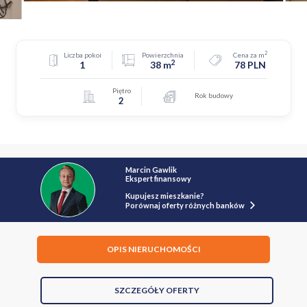
2
Liczba pokoi
Powierzchnia
Cena za m
2
1
38 m
78 PLN
Piętro
Rok budowy
2
Marcin Gawlik
Ekspert finansowy
Kupujesz mieszkanie?
Porównaj oferty różnych banków
OPIS NIERUCHOMOŚCI
SZCZEGÓŁY OFERTY