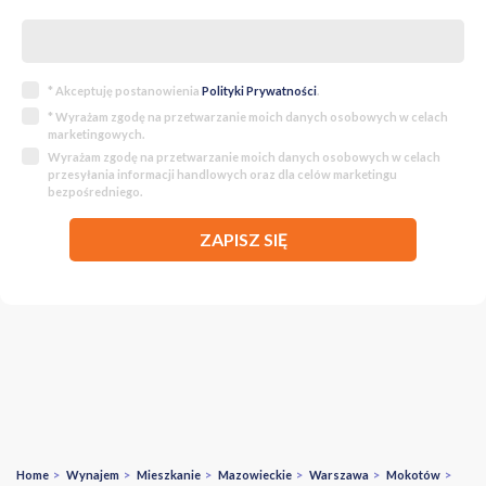
* Akceptuję postanowienia
Polityki Prywatności
.
* Wyrażam zgodę na przetwarzanie moich danych osobowych w celach
marketingowych.
Wyrażam zgodę na przetwarzanie moich danych osobowych w celach
przesyłania informacji handlowych oraz dla celów marketingu
bezpośredniego.
ZAPISZ SIĘ
Home
>
Wynajem
>
Mieszkanie
>
Mazowieckie
>
Warszawa
>
Mokotów
>