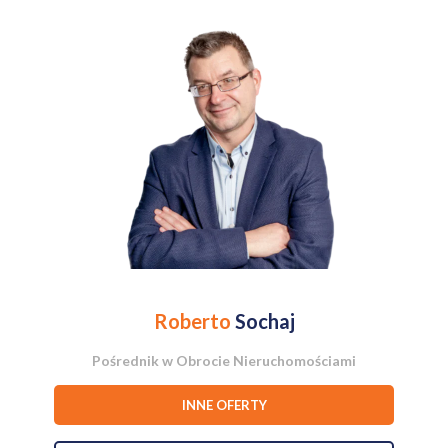
metra Racławicka - 7 minut pieszo, komunikacji tramwajowej i
autobusowej - 2 min.
Polecam i zapraszam do obejrzenia.
Roberto
Sochaj
Pośrednik w Obrocie Nieruchomościami
INNE OFERTY