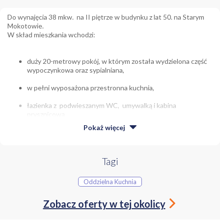
Do wynajęcia 38 mkw. na II piętrze w budynku z lat 50. na Starym
Mokotowie.
W skład mieszkania wchodzi:
duży 20-metrowy pokój, w którym została wydzielona część
wypoczynkowa oraz sypialniana,
w pełni wyposażona przestronna kuchnia,
łazienka z podwieszanym WC, umywalką i kabina
prysznicową
Pokaż
więcej
korytarz z szafą w zabudowie
przedsionek
Tagi
Oddzielna Kuchnia
Mieszkanie klimatyczne, lokal całkowicie umeblowany i wyposażony
w niezbędne sprzęty. Miesięczny koszt najmu to 2950 zł plus
czynsz administracyjny ok.750 zł oraz gaz i prąd wg zużycia.
Zobacz oferty w tej okolicy
Kaucja w wysokości jednomiesięcznego czynszu.
Urok i zacisze Starego Mokotowa przy jednoczesnej bliskości stacji