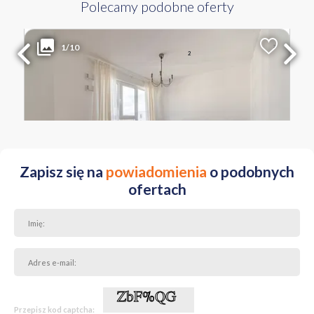
Polecamy podobne oferty
2 800 PLN
WYŁĄCZNOŚĆ
1/10
2
Liczba pokoi
Powierzchnia
Cena za m
2
1
34.28 m
82 PLN
MAZOWIECKIE Warszawa Włochy ul. Równoległa
Zapisz się na
powiadomienia
o podobnych
ofertach
Przepisz kod captcha: