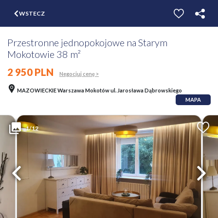
$
WSTECZ
ZGŁOŚ
WYCEŃ
Przestronne jednopokojowe na Starym
Mokotowie 38 m²
2 950 PLN
Negocjuj cenę >
MAZOWIECKIE Warszawa Mokotów ul. Jarosława Dąbrowskiego
MAPA
1/12