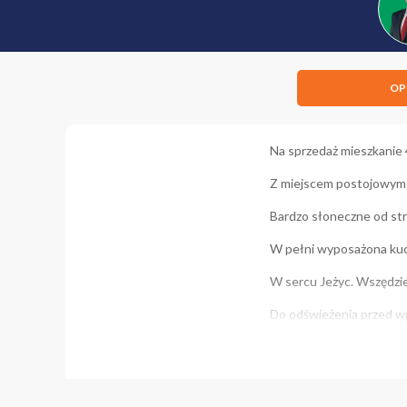
OP
Na sprzedaż mieszkanie 
Z miejscem postojowym w
Bardzo słoneczne od st
W pełni wyposażona kuc
W sercu Jeżyc. Wszędzi
Do odświeżenia przed w
Dostępne od końca maja
Zapraszam serdecznie na