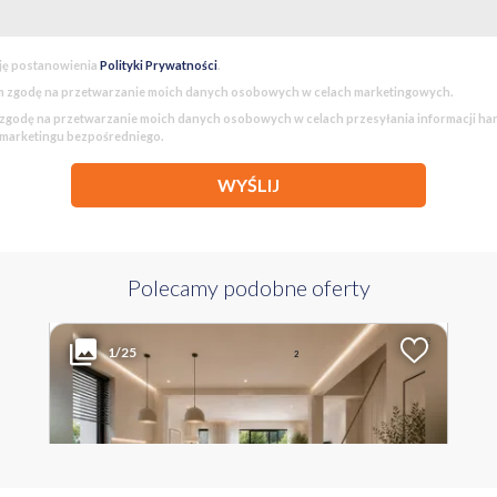
ję postanowienia
Polityki Prywatności
.
 zgodę na przetwarzanie moich danych osobowych w celach marketingowych.
godę na przetwarzanie moich danych osobowych w celach przesyłania informacji h
 marketingu bezpośredniego.
WYŚLIJ
Polecamy podobne oferty
1 259 000 PLN
WYŁĄCZNOŚĆ
2
Liczba pokoi
Powierzchnia
Cena za m
1/25
2
4
149.60 m
8 416 PLN
WIELKOPOLSKIE Poznań Morasko ul. Glinno