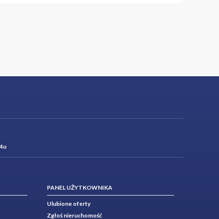
4u
PANEL UŻYTKOWNIKA
Ulubione oferty
Zgłoś nieruchomość