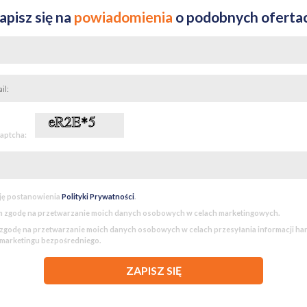
apisz się na
powiadomienia
o podobnych oferta
captcha:
ję postanowienia
Polityki Prywatności
.
 zgodę na przetwarzanie moich danych osobowych w celach marketingowych.
godę na przetwarzanie moich danych osobowych w celach przesyłania informacji h
 marketingu bezpośredniego.
ZAPISZ SIĘ