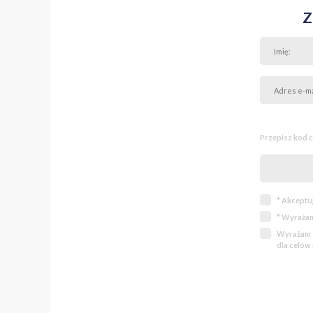
Z
Przepisz kod 
* Akceptu
* Wyrażam
Wyrażam z
dla celów