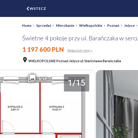
$
WSTECZ
ZGŁOŚ
WYCEŃ
Home
>
Sprzedaż
>
Mieszkanie
>
Wielkopolskie
>
Poznań
>
Jeżyce
Świetne 4 pokoje przy ul. Barańczaka w serc
1 197 600 PLN
Negocjuj cenę >
WIELKOPOLSKIE Poznań Jeżyce ul. Stanisława Barańczaka
1/18