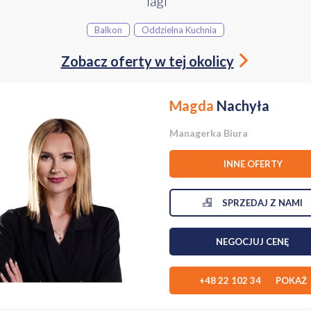
Tagi
Balkon
Oddzielna Kuchnia
Zobacz oferty w tej okolicy
Magda
Nachyła
Managerka Biura
INNE OFERTY
SPRZEDAJ Z NAMI
NEGOCJUJ CENĘ
+48 22 102 34 POKAŻ