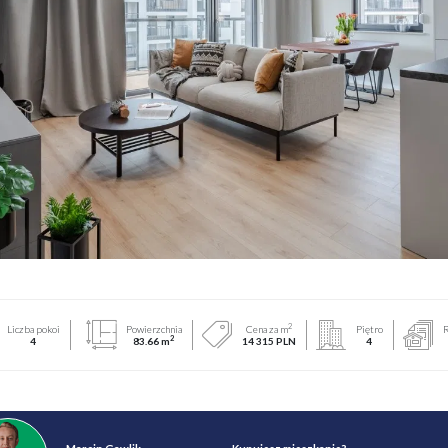
2
Liczba pokoi
Powierzchnia
Cena za m
Piętro
R
2
4
83.66 m
14 315 PLN
4