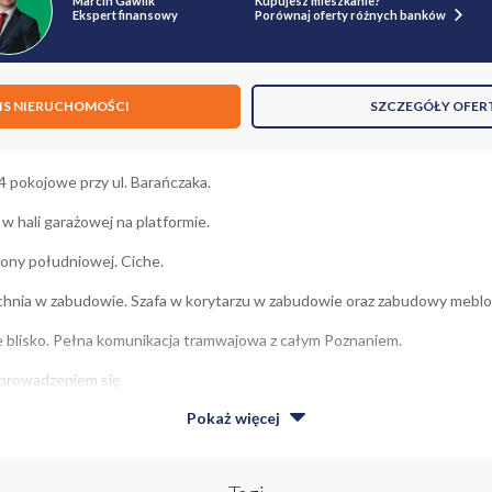
Marcin Gawlik
Kupujesz mieszkanie?
Ekspert finansowy
Porównaj oferty różnych banków
IS NIERUCHOMOŚCI
SZCZEGÓŁY OFER
4 pokojowe przy ul. Barańczaka.
 hali garażowej na platformie.
rony południowej. Ciche.
hnia w zabudowie. Szafa w korytarzu w zabudowie oraz zabudowy mebl
e blisko. Pełna komunikacja tramwajowa z całym Poznaniem.
prowadzeniem się.
Pokaż
więcej
/początku czerwca 2026 do przejęcia.
 prezentację.