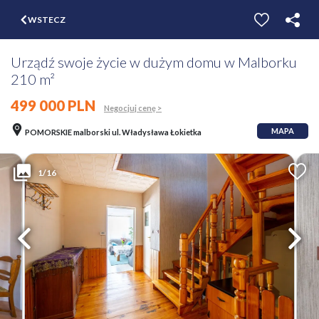
$
WSTECZ
ZGŁOŚ
WYCEŃ
Urządź swoje życie w dużym domu w Malborku
210 m²
499 000 PLN
Negocjuj cenę >
MAPA
POMORSKIE malborski ul. Władysława Łokietka
1/16