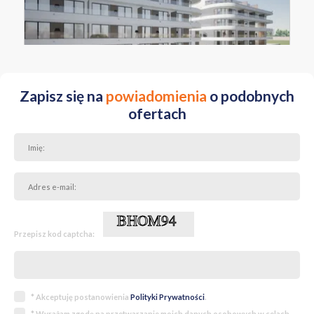
POMORSKIE pucki ul. Rozewska
Zapisz się na
powiadomienia
o podobnych
ofertach
Przepisz kod captcha:
* Akceptuję postanowienia
Polityki Prywatności
.
* Wyrażam zgodę na przetwarzanie moich danych osobowych w celach