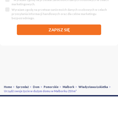
marketingowych.
Wyrażam zgodę na przetwarzanie moich danych osobowych w celach
przesyłania informacji handlowych oraz dla celów marketingu
bezpośredniego.
ZAPISZ SIĘ
Home
>
Sprzedaż
>
Dom
>
Pomorskie
>
Malbork
>
Władysława Łokietka
>
Urządź swoje życie w dużym domu w Malborku 210 m²