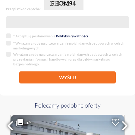
Przepisz kod captcha:
* Akceptuję postanowienia
Polityki Prywatności
.
* Wyrażam zgodę na przetwarzanie moich danych osobowych w celach
marketingowych.
Wyrażam zgodę na przetwarzanie moich danych osobowych w celach
przesyłania informacji handlowych oraz dla celów marketingu
bezpośredniego.
WYŚLIJ
Polecamy podobne oferty
570 860 PLN
WYŁĄCZNOŚĆ
1/1
2
Liczba pokoi
Powierzchnia
Cena za m
2
2
49.64 m
11 500 PLN