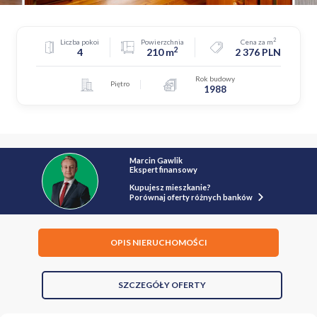
2
Liczba pokoi
Powierzchnia
Cena za m
2
4
210 m
2 376 PLN
Rok budowy
Piętro
1988
Marcin Gawlik
Ekspert finansowy
Kupujesz mieszkanie?
Porównaj oferty różnych banków
OPIS NIERUCHOMOŚCI
SZCZEGÓŁY OFERTY