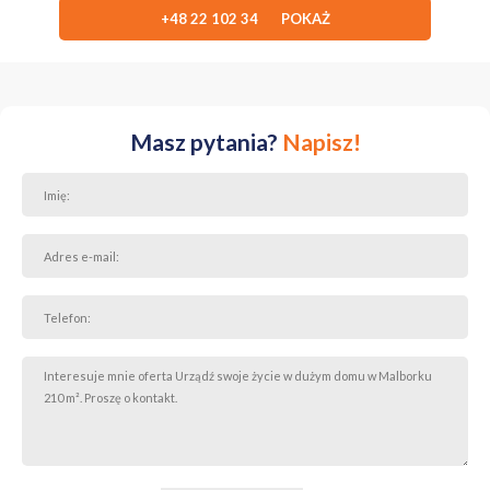
Malborka
, z wygodnym dostępem do najważniejszych punktów
+48 22 102 34 POKAŻ
miasta. W pobliżu znajdują się sklepy, szpital, apteka, park miejski,
kościół, usługi oraz komunikacja, co sprawia, że jest to bardzo
wygodne miejsce do życia na co dzień.
Cena: 510 000
Zapraszam do kontaktu i umówienia prezentacji.
Masz pytania?
Napisz!