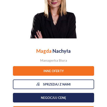
oddzielna kuchnia
toaleta
Piętro
3 ustawne pokoje
łazienka
Dodatkowa przestrzeń
Dużym atutem domu jest
strych z możliwością adaptacji
, co daje
wiele możliwości – można zaaranżować tam:
dodatkowe pokoje dla dzieci,
niezależne mieszkanie,
Magda
Nachyła
domowe biuro,
strefę hobby lub pracownię.
Managerka Biura
Dodatkowo budynek jest
w całości podpiwniczony
, co zapewnia
dużo miejsca do przechowywania, organizacji warsztatu lub
INNE OFERTY
zaplecza gospodarczego.
Stan nieruchomości
Dom jest
do remontu / odświeżenia
, dzięki czemu nowy właściciel
SPRZEDAJ Z NAMI
może urządzić go całkowicie według własnego gustu i potrzeb. To
propozycja dla osób, które szukają domu z solidną bazą i chcą
stworzyć wnętrze po swojemu.
NEGOCJUJ CENĘ
Lokalizacja
Nieruchomość położona jest w
spokojnej, atrakcyjnej części