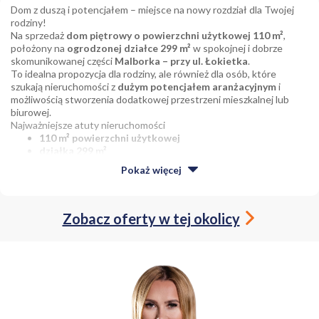
Dom z duszą i potencjałem – miejsce na nowy rozdział dla Twojej
rodziny!
Na sprzedaż
dom piętrowy o powierzchni użytkowej 110 m²
,
położony na
ogrodzonej działce 299 m²
w spokojnej i dobrze
skomunikowanej części
Malborka – przy ul. Łokietka
.
To idealna propozycja dla rodziny, ale również dla osób, które
szukają nieruchomości z
dużym potencjałem aranżacyjnym
i
możliwością stworzenia dodatkowej przestrzeni mieszkalnej lub
biurowej.
Najważniejsze atuty nieruchomości
110 m² powierzchni użytkowej
działka 299 m²
funkcjonalny układ pomieszczeń
Pokaż
więcej
możliwość adaptacji strychu
na dodatkowe pokoje,
mieszkanie lub biuro
dom w całości podpiwniczony
garaż
Zobacz oferty w tej okolicy
ogrodzona posesja
ogrzewanie gazowe – nowy piec
fotowoltaika / panele słoneczne na dachu
nowe rynny założone w 2026 roku
Układ pomieszczeń
Parter
przestronny salon