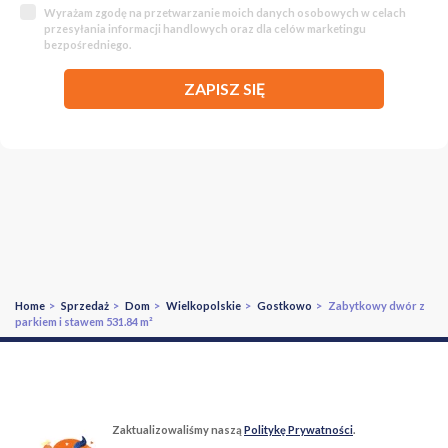
Wyrażam zgodę na przetwarzanie moich danych osobowych w celach
przesyłania informacji handlowych oraz dla celów marketingu
bezpośredniego.
ZAPISZ SIĘ
Home
>
Sprzedaż
>
Dom
>
Wielkopolskie
>
Gostkowo
> Zabytkowy dwór z
parkiem i stawem 531.84 m²
Zaktualizowaliśmy naszą
Politykę Prywatności
.