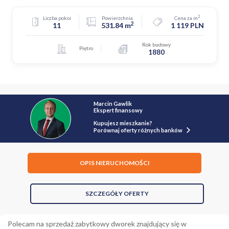
2
Liczba pokoi
Powierzchnia
Cena za m
2
11
531.84 m
1 119 PLN
Rok budowy
Piętro
1880
Marcin Gawlik
Ekspert finansowy
Kupujesz mieszkanie?
Porównaj oferty różnych banków
OPIS NIERUCHOMOŚCI
SZCZEGÓŁY OFERTY
Polecam na sprzedaż zabytkowy dworek znajdujący się w