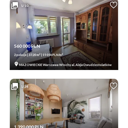
1/10
560 000 PLN
2
2
2 pokoje | 37.20 m
| 15 054 PLN/m
MAZOWIECKIE Warszawa Włochy al. Aleja Dwudziestolatków
1/24
1 390 000 PLN