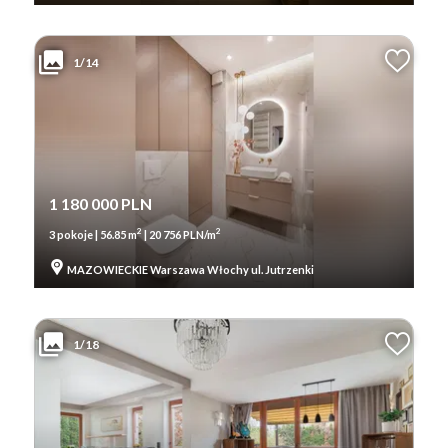
1/14
1 180 000 PLN
2
2
3 pokoje | 56.85 m
| 20 756 PLN/m
MAZOWIECKIE Warszawa Włochy ul. Jutrzenki
1/18