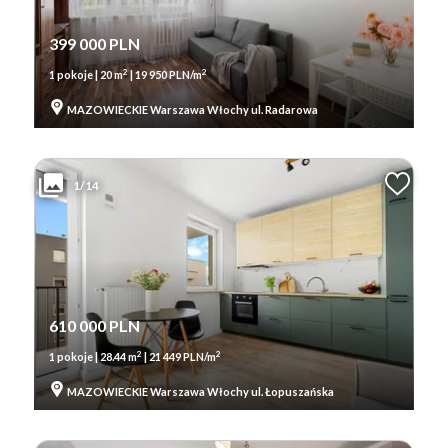
399 000 PLN
2
2
1 pokoje | 20 m
| 19 950 PLN/m
MAZOWIECKIE Warszawa Włochy ul. Radarowa
1/14
610 000 PLN
2
2
1 pokoje | 28.44 m
| 21 449 PLN/m
MAZOWIECKIE Warszawa Włochy ul. Łopuszańska