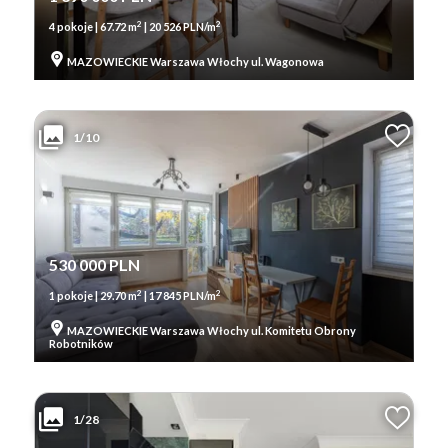
2
2
4 pokoje | 67.72 m
| 20 526 PLN/m
MAZOWIECKIE Warszawa Włochy ul. Wagonowa
1/10
530 000 PLN
2
2
1 pokoje | 29.70 m
| 17 845 PLN/m
MAZOWIECKIE Warszawa Włochy ul. Komitetu Obrony
Robotników
1/28