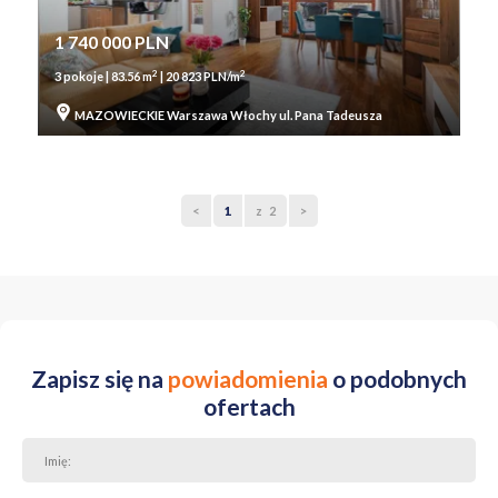
1 740 000 PLN
2
2
3 pokoje | 83.56 m
| 20 823 PLN/m
MAZOWIECKIE Warszawa Włochy ul. Pana Tadeusza
<
1
z 2
>
Zapisz się na
powiadomienia
o podobnych
ofertach