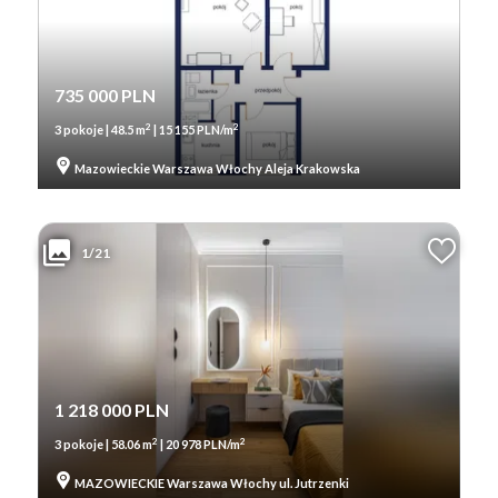
735 000 PLN
2
2
3 pokoje | 48.5 m
| 15 155 PLN/m
Mazowieckie Warszawa Włochy Aleja Krakowska
1/21
1 218 000 PLN
2
2
3 pokoje | 58.06 m
| 20 978 PLN/m
MAZOWIECKIE Warszawa Włochy ul. Jutrzenki