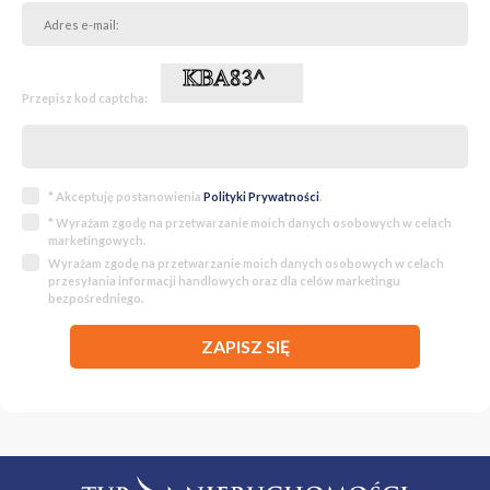
Przepisz kod captcha:
* Akceptuję postanowienia
Polityki Prywatności
.
* Wyrażam zgodę na przetwarzanie moich danych osobowych w celach
marketingowych.
Wyrażam zgodę na przetwarzanie moich danych osobowych w celach
przesyłania informacji handlowych oraz dla celów marketingu
bezpośredniego.
ZAPISZ SIĘ