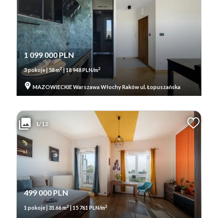
1 099 000 PLN
2
2
3 pokoje | 58 m
| 18 948 PLN/m
MAZOWIECKIE Warszawa Włochy Raków ul. Łopuszańska
1/12
499 000 PLN
2
2
1 pokoje | 31.66 m
| 15 761 PLN/m