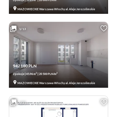
MAZOWIECKIE Warszawa Włochy al. Aleje Jerozolimskie
1/13
942 180 PLN
2
2
2 pokoje | 45.96 m
| 20 500 PLN/m
MAZOWIECKIE Warszawa Włochy al. Aleje Jerozolimskie
1/11