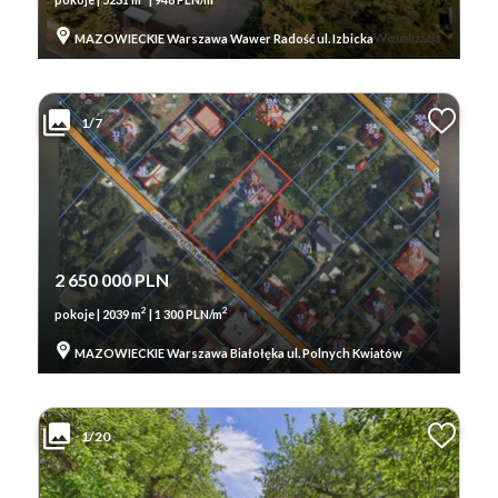
MAZOWIECKIE Warszawa Wawer Radość ul. Izbicka
1/7
2 650 000 PLN
2
2
pokoje | 2039 m
| 1 300 PLN/m
MAZOWIECKIE Warszawa Białołęka ul. Polnych Kwiatów
1/20