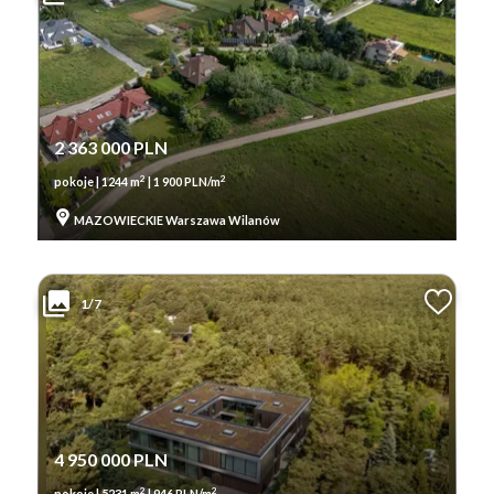
2 363 000 PLN
2
2
pokoje | 1244 m
| 1 900 PLN/m
MAZOWIECKIE Warszawa Wilanów
1/7
4 950 000 PLN
2
2
pokoje | 5231 m
| 946 PLN/m