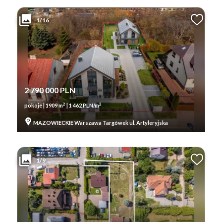
1/16
2 790 000 PLN
2
2
pokoje | 1909 m
| 1 462 PLN/m
MAZOWIECKIE Warszawa Targówek ul. Artyleryjska
1/9