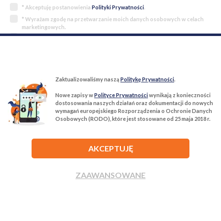
* Akceptuję postanowienia
Polityki Prywatności
.
* Wyrażam zgodę na przetwarzanie moich danych osobowych w celach
marketingowych.
Wyrażam zgodę na przetwarzanie moich danych osobowych w celach
przesyłania informacji handlowych oraz dla celów marketingu
bezpośredniego.
ZAPISZ SIĘ
Zaktualizowaliśmy naszą
Politykę Prywatności
.
Nowe zapisy w
Polityce Prywatności
wynikają z konieczności
dostosowania naszych działań oraz dokumentacji do nowych
wymagań europejskiego Rozporządzenia o Ochronie Danych
Osobowych (RODO), które jest stosowane od 25 maja 2018 r.
Mieszkania do wynajęcia Wrocław
AKCEPTUJĘ
Mieszkania do wynajęcia Wałbrzych
ZAAWANSOWANE
Mieszkania do wynajęcia Legnica
Mieszkania na sprzedaż Wrocław
Mieszkania na sprzedaż Wałbrzych
ZADZWOŃ
NAPISZ