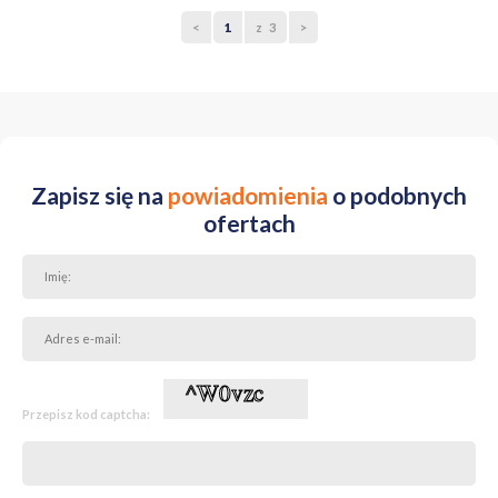
<
1
z 3
>
Zapisz się na
powiadomienia
o podobnych
ofertach
Przepisz kod captcha: