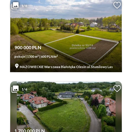
1/8
900 000 PLN
2
2
pokoje | 1500 m
| 600 PLN/m
MAZOWIECKIE Warszawa Białołęka Olesin ul. Stumilowy Las
1/6
1 700 000 PLN