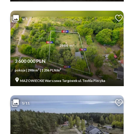
1/5
3 600 000 PLN
2
2
pokoje | 2986 m
| 1 206 PLN/m
MAZOWIECKIE Warszawa Targówek ul. Teofila Piecyka
1/11