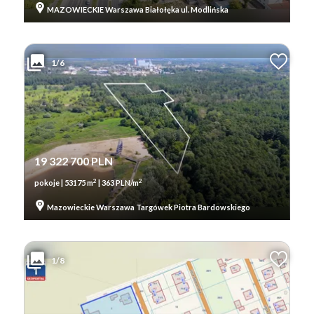
MAZOWIECKIE Warszawa Białołęka ul. Modlińska
1/6
19 322 700 PLN
2
2
pokoje | 53175 m
| 363 PLN/m
Mazowieckie Warszawa Targówek Piotra Bardowskiego
1/8