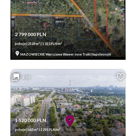
2 799 000 PLN
2
2
pokoje | 2128 m
| 1 315 PLN/m
MAZOWIECKIE Warszawa Wawer inne Trakt Napoleoński
1/15
1 520 000 PLN
2
2
pokoje | 663 m
| 2 293 PLN/m