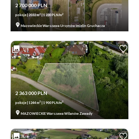
2 700 000 PLN
2
2
pokoje | 2032 m
| 1 230 PLN/m
Mazowieckie Warszawa Ursynów Imielin Gruchacza
1/8
2 363 000 PLN
2
2
pokoje | 1244 m
| 1 900 PLN/m
MAZOWIECKIE Warszawa Wilanów Zawady
1/8