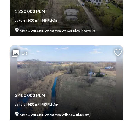
1 330 000 PLN
2
2
pokoje | 2050 m
| 649 PLN/m
MAZOWIECKIE Warszawa Wawer ul. Wiązowska
1/8
3 400 000 PLN
2
2
pokoje | 3452 m
| 985 PLN/m
MAZOWIECKIE Warszawa Wilanów ul. Ruczaj