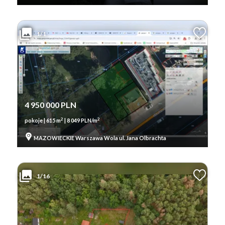
1/1
4 950 000 PLN
2
2
pokoje | 615 m
| 8 049 PLN/m
MAZOWIECKIE Warszawa Wola ul. Jana Olbrachta
1/16