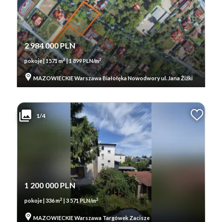
2 984 000 PLN
2
2
pokoje | 1571 m
| 1 899 PLN/m
MAZOWIECKIE Warszawa Białołęka Nowodwory ul. Jana Żiżki
1/4
1 200 000 PLN
2
2
pokoje | 336 m
| 3 571 PLN/m
MAZOWIECKIE Warszawa Targówek Zacisze