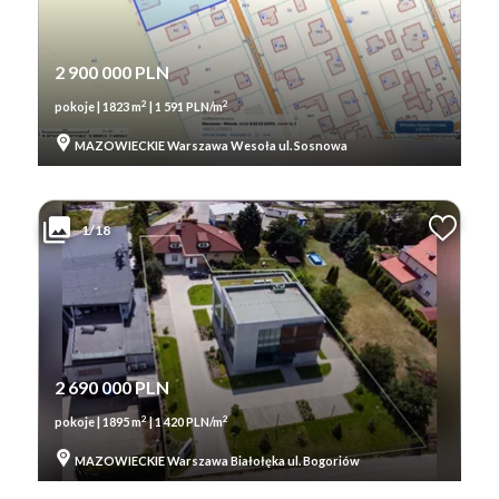
2 900 000 PLN
2
2
pokoje | 1823 m
| 1 591 PLN/m
MAZOWIECKIE Warszawa Wesoła ul. Sosnowa
1/18
2 690 000 PLN
2
2
pokoje | 1895 m
| 1 420 PLN/m
MAZOWIECKIE Warszawa Białołęka ul. Bogoriów