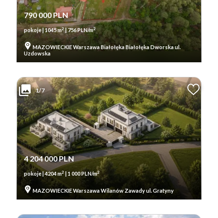
790 000 PLN
2
2
pokoje | 1045 m
| 756 PLN/m
MAZOWIECKIE Warszawa Białołęka Białołęka Dworska ul.
Uzdowska
1/7
4 204 000 PLN
2
2
pokoje | 4204 m
| 1 000 PLN/m
MAZOWIECKIE Warszawa Wilanów Zawady ul. Gratyny