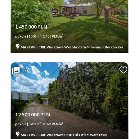
1 450 000 PLN
2
2
pokoje | 1000 m
| 1 450 PLN/m
MAZOWIECKIE Warszawa Wesoła Stara Miłosna ul. Borkowska
1/6
12 500 000 PLN
2
2
pokoje | 3703 m
| 3 376 PLN/m
MAZOWIECKIE Warszawa Ursus ul. Dzieci Warszawy