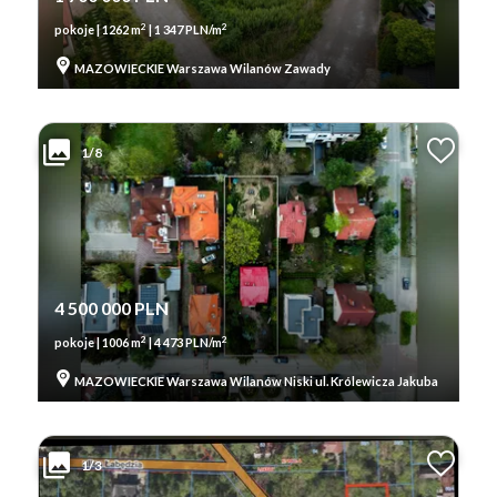
2
2
pokoje | 1262 m
| 1 347 PLN/m
MAZOWIECKIE Warszawa Wilanów Zawady
1/8
4 500 000 PLN
2
2
pokoje | 1006 m
| 4 473 PLN/m
MAZOWIECKIE Warszawa Wilanów Niski ul. Królewicza Jakuba
1/3