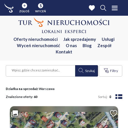
$
ZGŁOŚ
WYCEŃ
Oferty nieruchomości
Jak sprzedajemy
Usługi
Wyceń nieruchomość
O nas
Blog
Zespół
Kontakt
Szukaj
Filtry
Działka na sprzedaż:
Warszawa
Znalezione oferty:
60
1/3