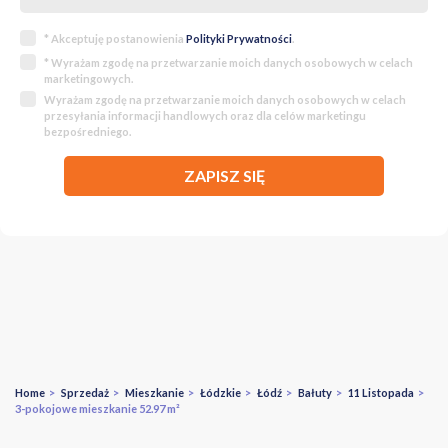
* Akceptuję postanowienia
Polityki Prywatności
.
* Wyrażam zgodę na przetwarzanie moich danych osobowych w celach
marketingowych.
Wyrażam zgodę na przetwarzanie moich danych osobowych w celach
przesyłania informacji handlowych oraz dla celów marketingu
bezpośredniego.
ZAPISZ SIĘ
Home
>
Sprzedaż
>
Mieszkanie
>
Łódzkie
>
Łódź
>
Bałuty
>
11 Listopada
>
3-pokojowe mieszkanie 52.97 m²