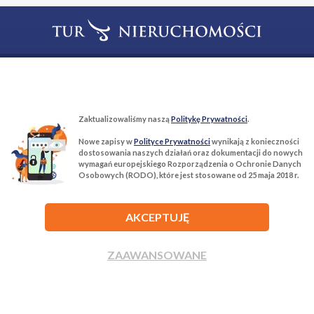
T:
22 299 68 68
M:
biuro@tur-nieruchomosci.pl
Biuro Nieruchomości Tur Nieruchomości
Zaktualizowaliśmy naszą
Politykę Prywatności
.
03−134 Warszawa, ul. Książkowa 10/4u
Nowe zapisy w
Polityce Prywatności
wynikają z konieczności
dostosowania naszych działań oraz dokumentacji do nowych
wymagań europejskiego Rozporządzenia o Ochronie Danych
ROZWIŃ
Osobowych (RODO), które jest stosowane od 25 maja 2018 r.
AKCEPTUJĘ
ZAAWANSOWANE
Agencja nieruchomości Tur Nieruchomości © 2026 Wszelkie prawa
zastrzeżone.