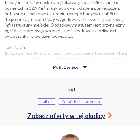
funkcjonalności w doskonałej lokalizacji Łodzi. Mieszkanie o
powierzchni 52,97 m² z rozkładowym układem pomieszczeń,
położone na parterze czteropiętrowego budynku z lat 80.
To propozycja, która łączy wygodę życia z bliskością kluczowej
infrastruktury miejskiej. Dodatkowym atutem jest przynależny
ogródek, który zwiększa przestrzeń użytkową i możliwości
wypoczynku na świeżym powietrzu.
Lokalizacja:
Łódź, dzielnica Bałuty, ulica 11-tego Listopada to miejsce, które
gwarantuje codzienny spokój i wygodę. Położenie w odległości
zaledwie 10 km od centrum miasta . W pobliżu znajdują się szkoły,
Pokaż
więcej
przedszkola oraz plac zabaw, co czyni tę ofertę szczególnie
atrakcyjną dla rodzin z dziećmi. Dla osób aktywnych dostępny jest
basen , a także liczne tereny zielone, które sprzyjają rekreacji.
Tagi
Komunikacja miejska w postaci autobusów zapewnia sprawne
połączenie z resztą miasta, co przekłada się na oszczędność czasu
Balkon
Komórka Lokatorska
podczas codziennych dojazdów do pracy lub szkoły. W najbliższej
okolicy znajdują się również sklepy, apteka, przychodnia lekarska
Zobacz oferty w tej okolicy
oraz bank, co pozwala na załatwienie wszystkich niezbędnych
spraw bez konieczności dalekich wyjazdów.
Twoja nowa przestrzeń i potencjał:
Mieszkanie o powierzchni 52,97 m² posiada trzy rozkładowe pokoje,