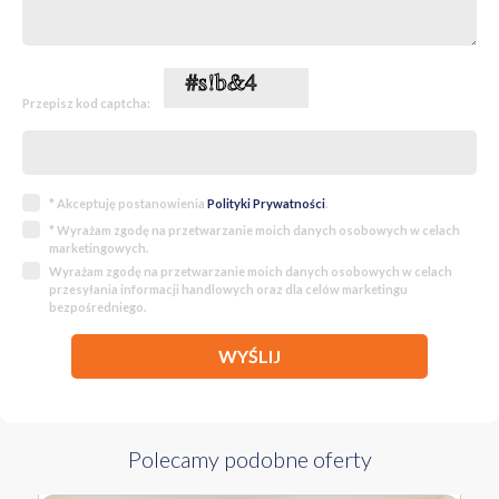
Zapraszamy do kontaktu i na prezentację takie mieszkania w
atrakcyjnych lokalizacjach szybko znikają z rynku.
Skorzystaj z okazji, aby zapewnić swojej rodzinie komfort i spokój w
sercu Bałut.
Przepisz kod captcha:
Podane wymiary pomieszczeń mogą różnić się nieznacznie od
rzeczywistych.
* Akceptuję postanowienia
Polityki Prywatności
.
* Wyrażam zgodę na przetwarzanie moich danych osobowych w celach
marketingowych.
Wyrażam zgodę na przetwarzanie moich danych osobowych w celach
przesyłania informacji handlowych oraz dla celów marketingu
bezpośredniego.
WYŚLIJ
Polecamy podobne oferty
330 360 PLN
WYŁĄCZNOŚĆ