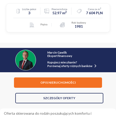
2
Liczba pokoi
Powierzchnia
Cena za m
2
3
52.97 m
7 604 PLN
Rok budowy
Piętro
1981
Marcin Gawlik
Ekspert finansowy
Kupujesz mieszkanie?
Porównaj oferty różnych banków
OPIS NIERUCHOMOŚCI
SZCZEGÓŁY OFERTY
Oferta skierowana do rodzin poszukujących komfortu i