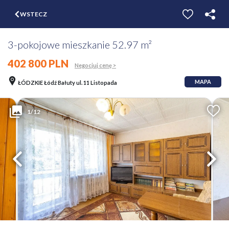
$
WSTECZ
ZGŁOŚ
WYCEŃ
3-pokojowe mieszkanie 52.97 m²
402 800 PLN
Negocjuj cenę >
MAPA
ŁÓDZKIE Łódź Bałuty ul. 11 Listopada
1/12