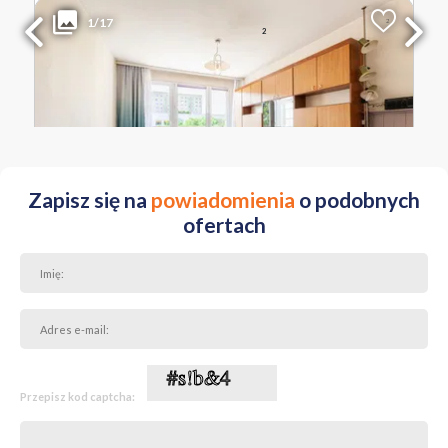
1/17
2
Liczba pokoi
Powierzchnia
Cena za m
2
3
51.54 m
6 410 PLN
ŁÓDZKIE Łódź Stare Bałuty ul. Stefana Czarnieckiego
Zapisz się na
powiadomienia
o podobnych
ofertach
Przepisz kod captcha: