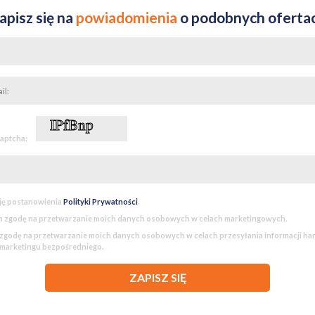
apisz się na
powiadomienia
o podobnych oferta
captcha:
ję postanowienia
Polityki Prywatności
.
 zgodę na przetwarzanie moich danych osobowych w celach marketingowych.
godę na przetwarzanie moich danych osobowych w celach przesyłania informacji h
 marketingu bezpośredniego.
ZAPISZ SIĘ