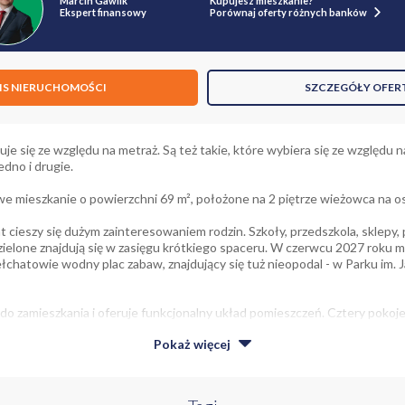
Marcin Gawlik
Kupujesz mieszkanie?
Ekspert finansowy
Porównaj oferty różnych banków
IS NIERUCHOMOŚCI
SZCZEGÓŁY OFER
uje się ze względu na metraż. Są też takie, które wybiera się ze względu n
dno i drugie.
 mieszkanie o powierzchni 69 m², położone na 2 piętrze wieżowca na o
 lat cieszy się dużym zainteresowaniem rodzin. Szkoły, przedszkola, sklepy
 zielone znajdują się w zasięgu krótkiego spaceru. W czerwcu 2027 roku 
łchatowie wodny plac zabaw, znajdujący się tuż nieopodal - w Parku im. 
do zamieszkania i oferuje funkcjonalny układ pomieszczeń. Cztery pokoj
sobna łazienka i WC znacząco podnoszą wygodę codziennego użytkowania.
Pokaż
więcej
dwustronny układ z ekspozycją okien na wschód i zachód, dzięki czemu 
zień.
ywania również nie zabraknie. Do mieszkania przynależy komórka lokato
az zamykany hol, który daje dodatkowe możliwości organizacji codziennej