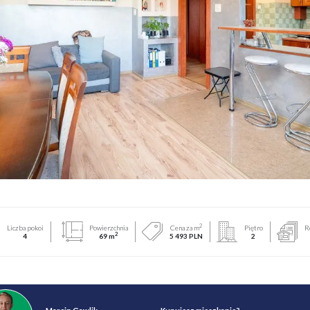
2
Liczba pokoi
Powierzchnia
Cena za m
Piętro
R
2
4
69 m
5 493 PLN
2