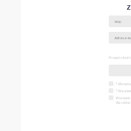
Z
Przepisz kod 
* Akceptu
* Wyrażam
Wyrażam z
dla celów