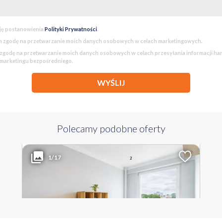
ję postanowienia
Polityki Prywatności
.
 zgodę na przetwarzanie moich danych osobowych w celach marketingowych.
godę na przetwarzanie moich danych osobowych w celach przesyłania informacji h
 marketingu bezpośredniego.
WYŚLIJ
Polecamy podobne oferty
453 360 PLN
WYŁĄCZNOŚĆ
2
Liczba pokoi
Powierzchnia
Cena za m
1/17
2
3
63.40 m
7 151 PLN
ŁÓDZKIE sieradzki ul. Piastowska