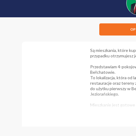
OP
Są mieszkania, które kup
przypadku otrzymujesz je
Przedstawiam 4-pokojowe
Bełchatowie.
To lokalizacja, która od
restauracje oraz tereny
do użytku pierwszy w Be
Jeziorańskiego.
Mieszkanie jest gotowe 
rodzinie z dziećmi, a o
Dodatkowym atutem jest 
doświetlone przez cały d
Przestrzeni do przechow
komórka na półpiętrze or