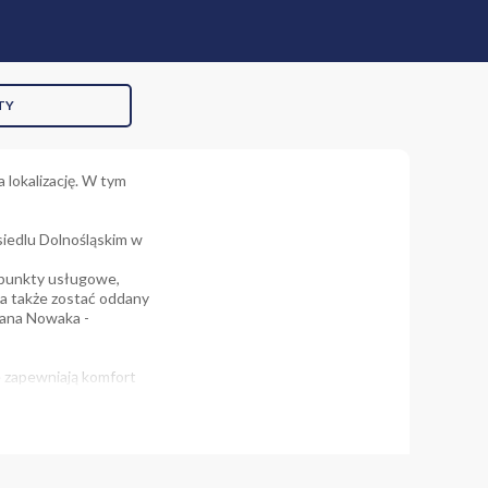
TY
a lokalizację. W tym
siedlu Dolnośląskim w
, punkty usługowe,
ma także zostać oddany
Jana Nowaka -
e zapewniają komfort
wnętrza są naturalnie
rska, dodatkowa
 przestrzeni.