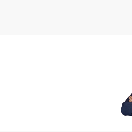
Najważniejsze informacj
• 69 m²
• 4 pokoje
• 2 piętro
• mieszkanie gotowe do
• ekspozycja okien wsc
• osobna łazienka i WC
• komórka lokatorska
• dodatkowa komórka na
• zamykany hol
• pełna infrastruktura 
Zadzwoń i umów się na 