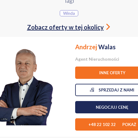
Tagi
e:
Winda
Zobacz oferty w tej okolicy
 zamieszkania
hód–zachód
Andrzej
Walas
 półpiętrze
Agent Nieruchomości
usługowo-handlowa w najbliższym otoczeniu
INNE OFERTY
prezentację. To mieszkanie najlepiej poznasz podczas osobistej wiz
SPRZEDAJ Z NAMI
NEGOCJUJ CENĘ
+48 22 102 32 POKAŻ