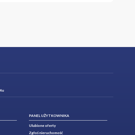
4u
PANEL UŻYTKOWNIKA
Ulubione oferty
Zgłoś nieruchomość