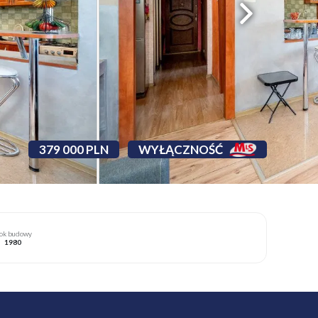
379 000 PLN
WYŁĄCZNOŚĆ
ok budowy
1980