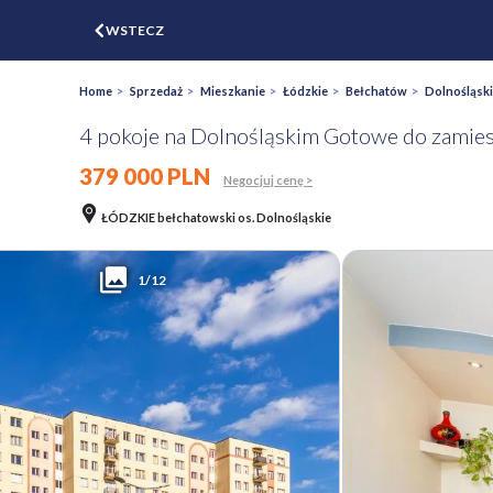
$
WSTECZ
ZGŁOŚ
WYCEŃ
Home
>
Sprzedaż
>
Mieszkanie
>
Łódzkie
>
Bełchatów
>
Dolnośląsk
4 pokoje na Dolnośląskim Gotowe do zamies
379 000 PLN
Negocjuj cenę >
ŁÓDZKIE bełchatowski os. Dolnośląskie
1/12