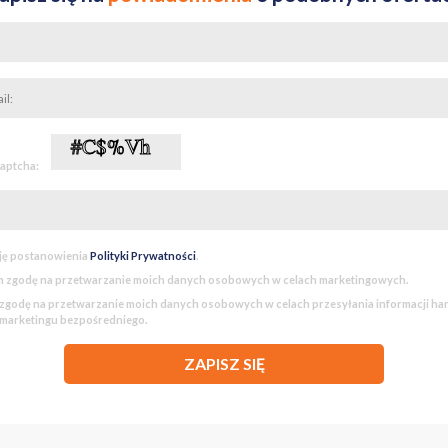
captcha:
ję postanowienia
Polityki Prywatności
.
 zgodę na przetwarzanie moich danych osobowych w celach marketingowych.
godę na przetwarzanie moich danych osobowych w celach przesyłania informacji h
 marketingu bezpośredniego.
ZAPISZ SIĘ