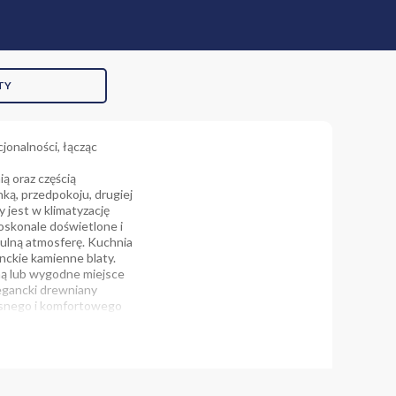
TY
jonalności, łącząc
ą oraz częścią
nką, przedpokoju, drugiej
 jest w klimatyzację
doskonale doświetlone i
tulną atmosferę. Kuchnia
nckie kamienne blaty.
ną lub wygodne miejsce
egancki drewniany
jasnego i komfortowego
nia, komfort
nymi częściami
na, monitoring oraz