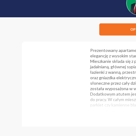
OP
Prezentowany apartament
elegancję z wysokim st
Mieszkanie składa się z
jadalnianą, głównej sypi
łazienki z wanną, przest
oraz gniazdka elektrycz
słoneczne przez cały dz
została wyposażona w wy
Dodatkowym atutem jest 
do pracy. W całym miesz
parkiet czy kamienne bl
mieszkania w wysokim s
Holland Park to nowocze
mieszkańców oraz presti
wspólnymi oraz repreze