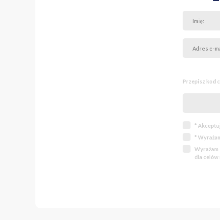
Przepisz kod 
* Akceptu
* Wyrażam
Wyrażam z
dla celów