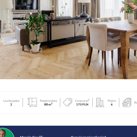
2
Liczba pokoi
Powierzchnia
Cena za m
Piętro
R
2
2
88 m
170 PLN
6