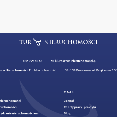
T:
22 299 68 68
M:
biuro@tur-nieruchomosci.pl
iuro Nieruchomości Tur Nieruchomości 03−134 Warszawa, ul. Książkowa 10/
O NAS
nieruchomości
Zespół
eruchomości
Oferty pracy i praktyki
rządzanie nieruchomościami
Blog