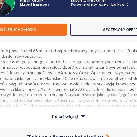
Marcin Gawlik
Kupujesz mieszkanie?
Ekspert finansowy
Porównaj oferty różnych banków
IS NIERUCHOMOŚCI
SZCZEGÓŁY OFER
 o powierzchni 88 m² został zaprojektowany z myślą o komforcie i funkc
andardem wykończenia.
 przestronnego, jasnego salonu połączonego z w pełni wyposażoną kuchni
alni master wyposażonej w rolety dzień/noc, z przynależną wygodną łazie
rzeni do pracy która może być gościnną sypialnią. Apartament wyposażony
ne europejskie oraz amerykańskie. Duże okna sprawiają, że wnętrze jest 
ień, a wygodna sofa oraz nastrojowe oświetlenie tworzą wyjątkowo przy
sokiej klasy sprzęty AGD, również małe AGD, a całość dopełniają elega
wydzielona przestrzeń, którą można zaaranżować jako sypialnię gościn
kaniu zastosowano wysokiej jakości materiały wykończeniowe, w tym el
aty w kuchni. To idealna propozycja dla osób poszukujących stylowego, 
tandardzie.
Pokaż
więcej
sny i elegancki apartamentowiec, ceniony za wysoki standard wykończe
żową lokalizację. Budynek wyróżnia się współczesną architekturą, zadba
ntacyjnym lobby. Do dyspozycji mieszkańców pozostaje całodobowa ochro