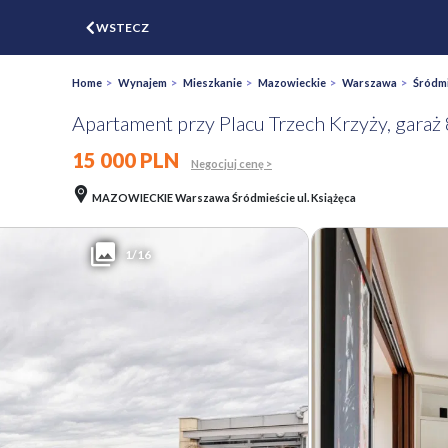
$
WSTECZ
ZGŁOŚ
WYCEŃ
Home
>
Wynajem
>
Mieszkanie
>
Mazowieckie
>
Warszawa
>
Śródmi
Apartament przy Placu Trzech Krzyży, garaż
15 000 PLN
Negocjuj cenę >
MAZOWIECKIE Warszawa Śródmieście ul. Książęca
1/16