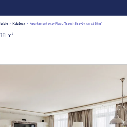
eście
>
Książęca
> Apartament przy Placu Trzech Krzyży, garaż 88 m²
 88 m²