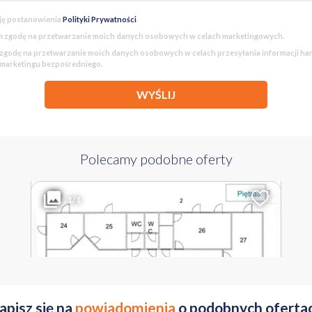
ję postanowienia
Polityki Prywatności
.
 zgodę na przetwarzanie moich danych osobowych w celach marketingowych.
godę na przetwarzanie moich danych osobowych w celach przesyłania informacji h
 marketingu bezpośredniego.
WYŚLIJ
Polecamy podobne oferty
12 900 PLN
WYŁĄCZNOŚĆ
2
Liczba pokoi
Powierzchnia
Cena za m
1/1
2
230 m
56 PLN
MAZOWIECKIE Warszawa Wola Ulrychów ul. Nakielska
apisz się na
powiadomienia
o podobnych oferta