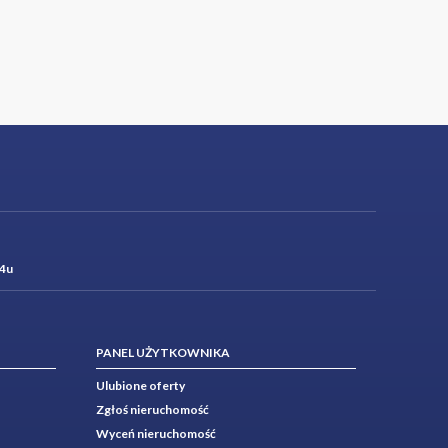
4u
PANEL UŻYTKOWNIKA
Ulubione oferty
Zgłoś nieruchomość
Wyceń nieruchomość