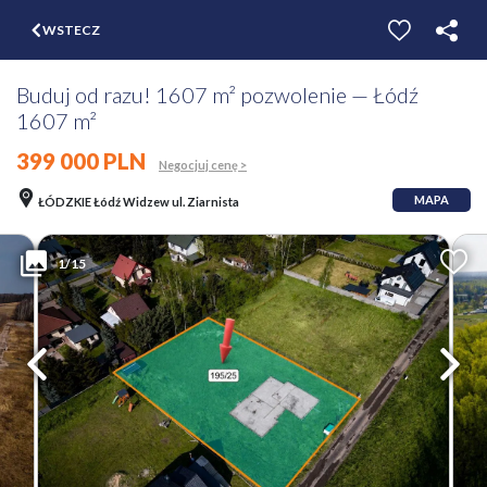
$
WSTECZ
ZGŁOŚ
WYCEŃ
Buduj od razu! 1607 m² pozwolenie — Łódź
1607 m²
399 000 PLN
Negocjuj cenę >
MAPA
ŁÓDZKIE Łódź Widzew ul. Ziarnista
1/15