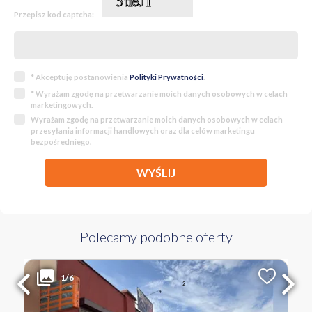
Przepisz kod captcha:
* Akceptuję postanowienia
Polityki Prywatności
.
* Wyrażam zgodę na przetwarzanie moich danych osobowych w celach
marketingowych.
Wyrażam zgodę na przetwarzanie moich danych osobowych w celach
przesyłania informacji handlowych oraz dla celów marketingu
bezpośredniego.
WYŚLIJ
Polecamy podobne oferty
399 000 PLN
WYŁĄCZNOŚĆ
1/6
2
Liczba pokoi
Powierzchnia
Cena za m
2
54.16 m
7 367 PLN