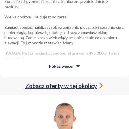
Żona nie zdąży zmienić zdania, a konkurencja zbielednieje z
zazdrości!
Wielka obniżka – budujesz od zaraz!
Zamiast spędzić najbliższy rok na zbieraniu pieczątek i użeraniu się z
papierologią, kupujesz tę działkę i od razu zamawiasz ekipę
budowlaną. Zanim ktokolwiek zdąży zmienić zdanie co do koloru
elewacji, Ty już będziesz stawiać ściany!
UWAGA: Potężne cięcie cenowe! Stara cena 495 000 zł to już
przeszłość.
Teraz ta gotowa do budowy działka może być Twoja za jedyne
Pokaż
więcej
399 000 zł!
Na sprzedaż wyjątkowa działka budowlana o powierzchni
1607 m²
położona w Łodzi przy ulicy Ziarnistej (w otoczeniu nowoczesnych
domów jednorodzinnych).
Zobacz oferty w tej okolicy
Przy nowej cenie płacisz zaledwie
248,29 zł za m²
– w tej lokalizacji,
z takimi udogodnieniami, to absolutny hit i okazja, która szybko się
nie powtórzy!
Dlaczego ta działka to strzał w dziesiątkę?
Święty spokój w pakiecie:
Dla działki zostało już wydane
aktualne pozwolenie na budowę nr 195/25. Omijasz
urzędową drogę przez mękę. Wchodzisz z gotowym