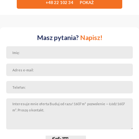
jednorodzinnych, ale logistycznie to prawdziwy majstersztyk. W
+48 22 102 34 POKAŻ
pobliżu znajdziesz szkoły i sklepy (idealnie dla rodziny), a bliskość
przystanku autobusowego oraz błyskawiczny wjazd na autostradę
gwarantują, że do centrum Łodzi czy innych miast dojedziesz w
mgnieniu oka.
Krótko mówiąc:
Zyskujesz rok życia na formalnościach i
Masz pytania?
Napisz!
oszczędzasz niemal 100 000 zł na samym zakupie! Taka obniżka
przyciągnie wielu chętnych – kto pierwszy, ten lepszy.
Zadzwoń, obejrzyj i zacznij budowę, zanim inni zorientują się, jaka to
okazja!