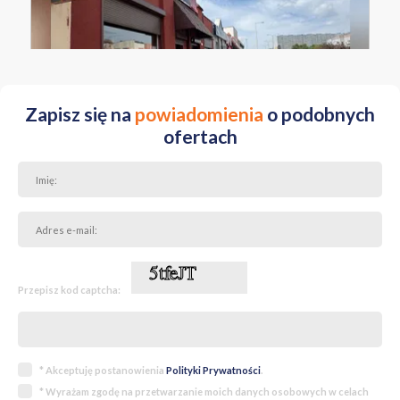
ŁÓDZKIE Łódź Widzew ul. Ks. Zdzisława Wujaka
Zapisz się na
powiadomienia
o podobnych
ofertach
Przepisz kod captcha:
* Akceptuję postanowienia
Polityki Prywatności
.
* Wyrażam zgodę na przetwarzanie moich danych osobowych w celach