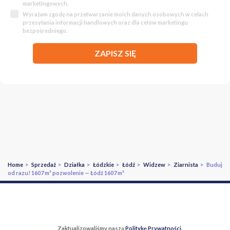
marketingowych.
Wyrażam zgodę na przetwarzanie moich danych osobowych w celach
przesyłania informacji handlowych oraz dla celów marketingu
bezpośredniego.
ZAPISZ SIĘ
Home
>
Sprzedaż
>
Działka
>
Łódzkie
>
Łódź
>
Widzew
>
Ziarnista
> Buduj
od razu! 1607 m² pozwolenie — Łódź 1607 m²
Zaktualizowaliśmy naszą
Politykę Prywatności
.