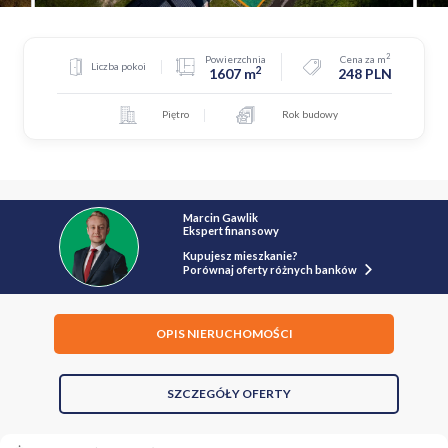
2
Powierzchnia
Cena za m
Liczba pokoi
2
1607 m
248 PLN
Piętro
Rok budowy
Marcin Gawlik
Ekspert finansowy
Kupujesz mieszkanie?
Porównaj oferty różnych banków
OPIS NIERUCHOMOŚCI
SZCZEGÓŁY OFERTY