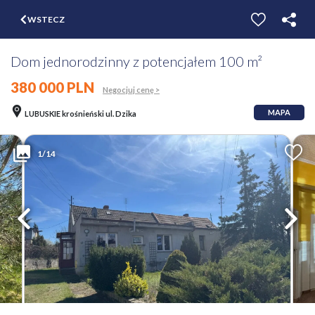
$
WSTECZ
ZGŁOŚ
WYCEŃ
Dom jednorodzinny z potencjałem 100 m²
380 000 PLN
Negocjuj cenę >
MAPA
LUBUSKIE krośnieński ul. Dzika
1/14