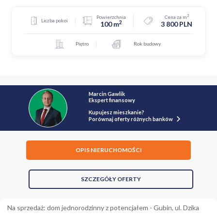
2
Powierzchnia
Cena za m
Liczba pokoi
2
100 m
3 800 PLN
Piętro
Rok budowy
Marcin Gawlik
Ekspert finansowy
Kupujesz mieszkanie?
Porównaj oferty różnych banków
OPIS NIERUCHOMOŚCI
SZCZEGÓŁY OFERTY
Na sprzedaż: dom jednorodzinny z potencjałem - Gubin, ul. Dzika