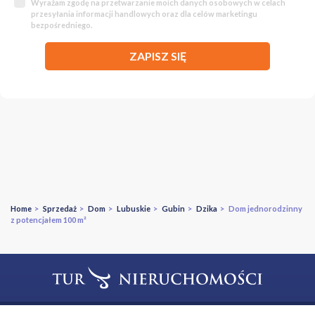
Wyrażam zgodę na przetwarzanie moich danych osobowych w celach
przesyłania informacji handlowych oraz dla celów marketingu
bezpośredniego.
ZAPISZ SIĘ
Home
>
Sprzedaż
>
Dom
>
Lubuskie
>
Gubin
>
Dzika
> Dom jednorodzinny
z potencjałem 100 m²