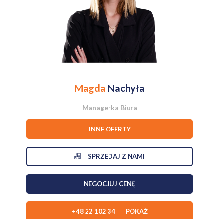
- hol
Standard i instalacje
- ogrzewanie: piec na węgiel/drewno oraz piec gazowy
dwufunkcyjny
- dostępne media: prąd, gaz, woda, kanalizacja, internet
Magda
Nachyła
Zabudowania dodatkowe
- garaż
Managerka Biura
- budynki gospodarcze
INNE OFERTY
- altana ogrodowa
SPRZEDAJ Z NAMI
Działka
Powierzchnia 889 m². Teren o ukształtowaniu kaskadowym,
NEGOCJUJ CENĘ
zagospodarowany zielenią, zapewniający prywatność i szerokie
możliwości aranżacyjne. Działka ogrodzona.
+48 22 102 34 POKAŻ
Lokalizacja