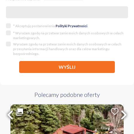
* Akceptuję postanowienia
Polityki Prywatności
.
* Wyrażam zgodę na przetwarzanie moich danych osobowych w celach
marketingowych.
Wyrażam zgodę na przetwarzanie moich danych osobowych w celach
przesyłania informacji handlowych oraz dla celów marketingu
bezpośredniego.
WYŚLIJ
Polecamy podobne oferty
680 000 PLN
WYŁĄCZNOŚĆ
1/20
2
Liczba pokoi
Powierzchnia
Cena za m
2
7
226 m
3 009 PLN
LUBUSKIE wschowski ul. Wrzosowa