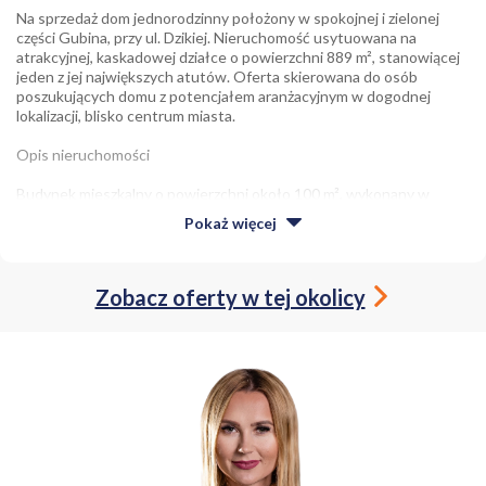
Na sprzedaż dom jednorodzinny położony w spokojnej i zielonej
części Gubina, przy ul. Dzikiej. Nieruchomość usytuowana na
atrakcyjnej, kaskadowej działce o powierzchni 889 m², stanowiącej
jeden z jej największych atutów. Oferta skierowana do osób
poszukujących domu z potencjałem aranżacyjnym w dogodnej
lokalizacji, blisko centrum miasta.
Opis nieruchomości
Budynek mieszkalny o powierzchni około 100 m², wykonany w
technologii tradycyjnej (murowany). Dom posiada funkcjonalny
Pokaż
więcej
układ pomieszczeń i daje możliwość dostosowania wnętrz do
indywidualnych potrzeb. Wymaga niewielkiego remontu.
Dodatkowym atutem jest poddasze obejmujące całą powierzchnię
Zobacz oferty w tej okolicy
budynku, z możliwością adaptacji na cele mieszkalne lub użytkowe.
Układ pomieszczeń
- 3 pokoje
- kuchnia
- łazienka