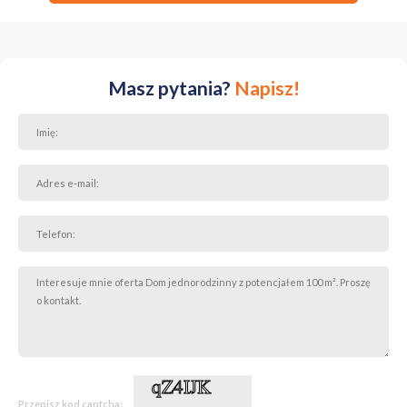
Gubin, ul. Dzika - spokojna okolica z dogodnym dostępem do
centrum miasta oraz infrastruktury miejskiej.
Dodatkowe informacje
Masz pytania?
Napisz!
Nieruchomość o dużym potencjale, zarówno dla rodzin, jak i
inwestorów. Możliwość rozbudowy i adaptacji poddasza oraz
zagospodarowania działki według własnej koncepcji.
Zapraszam do kontaktu w celu uzyskania szczegółowych informacji
oraz umówienia prezentacji.
Przepisz kod captcha: