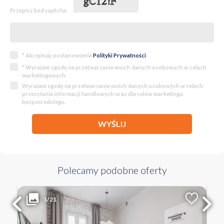
Przepisz kod captcha:
* Akceptuję postanowienia
Polityki Prywatności
.
* Wyrażam zgodę na przetwarzanie moich danych osobowych w celach
marketingowych.
Wyrażam zgodę na przetwarzanie moich danych osobowych w celach
przesyłania informacji handlowych oraz dla celów marketingu
bezpośredniego.
WYŚLIJ
Polecamy podobne oferty
1 290 000 PLN
WYŁĄCZNOŚĆ
1/21
2
Liczba pokoi
Powierzchnia
Cena za m
2
5
84 m
15 357 PLN