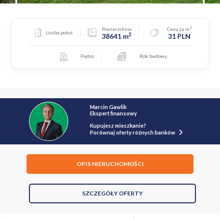
2
Powierzchnia
Cena za m
Liczba pokoi
2
38641 m
31 PLN
Piętro
Rok budowy
Marcin Gawlik
Ekspert finansowy
Kupujesz mieszkanie?
Porównaj oferty różnych banków
OPIS NIERUCHOMOŚCI
SZCZEGÓŁY OFERTY