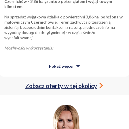
Czernichów - 3,86 ha gruntu z potencjałem i wyjątkowym
klimatem
Na sprzedaż wyjątkowa działka o powierzchni 3,86 ha,
położona w
malowniczym Czernichowie.
Teren zachwyca przestrzenią,
zielenią i bezpośrednim kontaktem z naturą, a jednocześnie ma
wygodny dostęp do drogi gminnej - w części świeżo
wyasfaltowanej.
Możliwości wykorzystania:
zakup całości jako inwestycja długoterminowa (grunt w
Pokaż
więcej
bardzo atrakcyjnej lokalizacji),
zakup mniejszych działek (ok. 30 arowych) - 5000 zł/ar,
Zobacz oferty w tej okolicy
siedlisko / dom w zabudowie zagrodowej (na części RM),
tereny rekreacyjne, agroturystyka, działalność ekologiczna /
edukacyjna