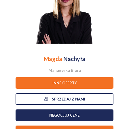
Parametry działki:
Część działki: RM (ok. 96 arów)- zabudowa zagrodowa i
rolnicza (tu możliwa budowa siedliska, domu w ramach
gospodarstwa rolnego)
Część działki: RZ (pozostała część) - tereny trwałych
użytków zielonych; przeznaczenie: tereny rolnicze z
zadrzewieniami i zakrzewieniami,
Powierzchnia całkowita: 3,86 ha,
Magda
Nachyła
Dojazd: droga gminna (częściowo asfalt, nowa nawierzchnia -
kilka tygodni temu!),
Managerka Biura
Teren zadrzewiony, urokliwy, naturalnie ukształtowany
INNE OFERTY
SPRZEDAJ Z NAMI
?
Atuty lokalizacji:
Bliskość terenów zielonych - idealne miejsce na ucieczkę od zgiełku
NEGOCJUJ CENĘ
miasta
Doskonały dojazd - Czernichów położony jest zaledwie kilkanaście