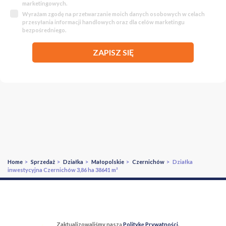
marketingowych.
Wyrażam zgodę na przetwarzanie moich danych osobowych w celach
przesyłania informacji handlowych oraz dla celów marketingu
bezpośredniego.
ZAPISZ SIĘ
Home
>
Sprzedaż
>
Działka
>
Małopolskie
>
Czernichów
> Działka
inwestycyjna Czernichów 3,86 ha 38641 m²
Zaktualizowaliśmy naszą
Politykę Prywatności
.