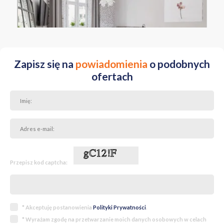
MAŁOPOLSKIE Kraków Stare Miasto ul. Starowiślna
Zapisz się na
powiadomienia
o podobnych
ofertach
Przepisz kod captcha:
* Akceptuję postanowienia
Polityki Prywatności
.
* Wyrażam zgodę na przetwarzanie moich danych osobowych w celach