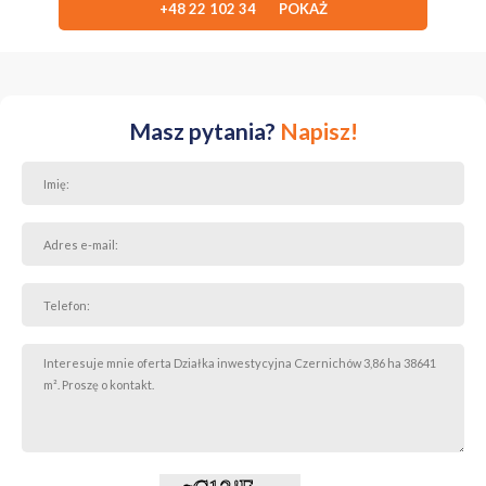
minut od Krakowa
+48 22 102 34 POKAŻ
Cisza i spokój - otoczenie pól, zieleni i lasów, a jednocześnie szybki
dostęp do infrastruktury
Rozwojowy teren - świeżo wyremontowana droga, sąsiedztwo
nowych inwestycji w gminie
Masz pytania?
Napisz!
Cena:
Całość 3,86 ha - 1 200 000 zł,
Możliwość zakupu pojedynczych działek 30 arowych - 5000
zł/ar
Zapraszam do kontaktu - chętnie odpowiem na pytania i
przedstawię szczegóły.
Anna Ślusarczyk - Doradca ds. Nieruchomości
Tel: 605 441 323
e-mail: anna.slusarczyk@phinance.pl