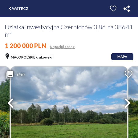
$
WSTECZ
ZGŁOŚ
WYCEŃ
Działka inwestycyjna Czernichów 3,86 ha 38641
m²
1 200 000 PLN
Negocjuj cenę >
MAPA
MAŁOPOLSKIE krakowski
1/10