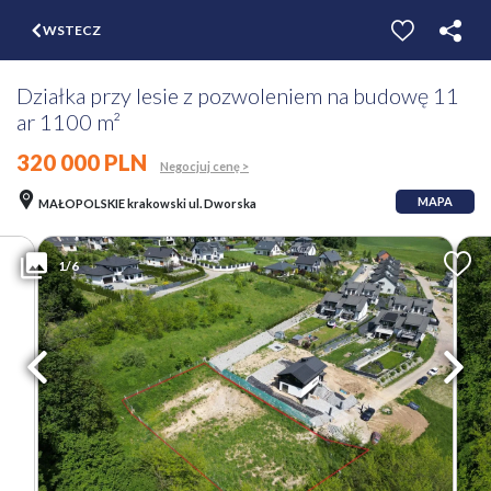
$
WSTECZ
ZGŁOŚ
WYCEŃ
Działka przy lesie z pozwoleniem na budowę 11
ar 1100 m²
320 000 PLN
Negocjuj cenę >
MAPA
MAŁOPOLSKIE krakowski ul. Dworska
1/6