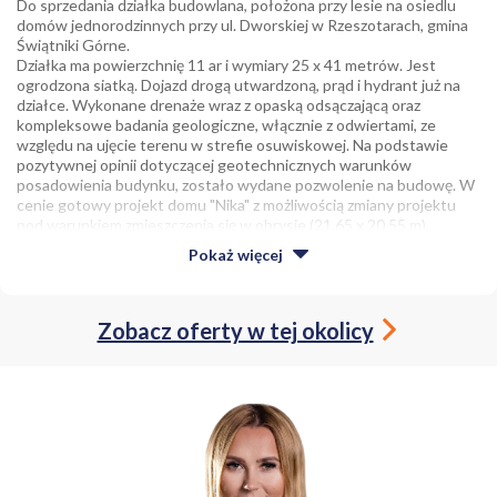
Do sprzedania działka budowlana, położona przy lesie na osiedlu
domów jednorodzinnych przy ul. Dworskiej w Rzeszotarach, gmina
Świątniki Górne.
Działka ma powierzchnię 11 ar i wymiary 25 x 41 metrów. Jest
ogrodzona siatką. Dojazd drogą utwardzoną, prąd i hydrant już na
działce. Wykonane drenaże wraz z opaską odsączającą oraz
kompleksowe badania geologiczne, włącznie z odwiertami, ze
względu na ujęcie terenu w strefie osuwiskowej. Na podstawie
pozytywnej opinii dotyczącej geotechnicznych warunków
posadowienia budynku, zostało wydane pozwolenie na budowę. W
cenie gotowy projekt domu "Nika" z możliwością zmiany projektu
pod warunkiem zmieszczenia się w obrysie (21,65 x 20,55 m).
Działka leży tuż przy lasku, na stoku południowym, z tarasowo
Pokaż
więcej
posadowionymi domami jednorodzinnymi. Gotowa do rozpoczęcia
budowy. Oszczędzasz czas i pieniądze na przygotowanie działki do
inwestycji!
Zapraszam po więcej informacji i na prezentację!
Zobacz oferty w tej okolicy