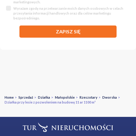
marketingowych.
Wyrażam zgodę na przetwarzanie moich danych osobowych w celach
przesyłania informacji handlowych oraz dla celów marketingu
bezpośredniego.
ZAPISZ SIĘ
Home
>
Sprzedaż
>
Działka
>
Małopolskie
>
Rzeszotary
>
Dworska
>
Działka przy lesie z pozwoleniem na budowę 11 ar 1100 m²