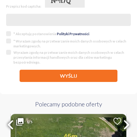
Przepisz kod captcha:
* Akceptuję postanowienia
Polityki Prywatności
.
* Wyrażam zgodę na przetwarzanie moich danych osobowych w celach
marketingowych.
Wyrażam zgodę na przetwarzanie moich danych osobowych w celach
przesyłania informacji handlowych oraz dla celów marketingu
bezpośredniego.
WYŚLIJ
Polecamy podobne oferty
299 000 PLN
WYŁĄCZNOŚĆ
1/5
2
Liczba pokoi
Powierzchnia
Cena za m
2
1417 m
211 PLN