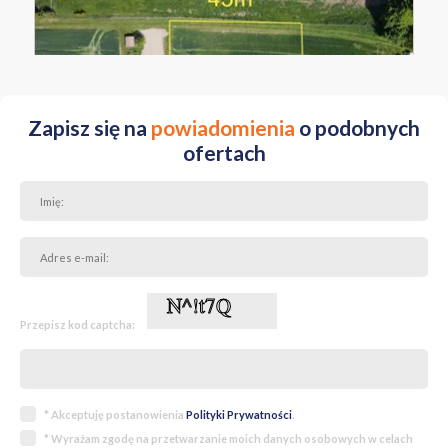
MAŁOPOLSKIE krakowski
Zapisz się na
powiadomienia
o podobnych
ofertach
Przepisz kod captcha:
* Akceptuję postanowienia
Polityki Prywatności
.
* Wyrażam zgodę na przetwarzanie moich danych osobowych w celach