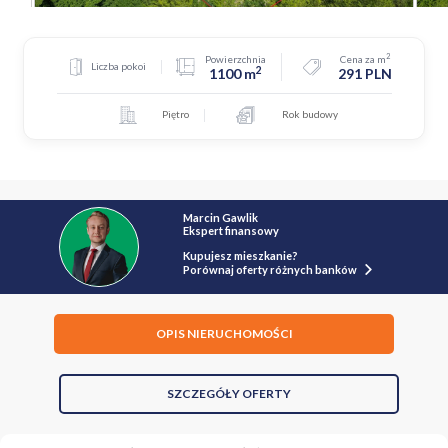
2
Powierzchnia
Cena za m
Liczba pokoi
2
1100 m
291 PLN
Piętro
Rok budowy
Marcin Gawlik
Ekspert finansowy
Kupujesz mieszkanie?
Porównaj oferty różnych banków
OPIS NIERUCHOMOŚCI
SZCZEGÓŁY OFERTY