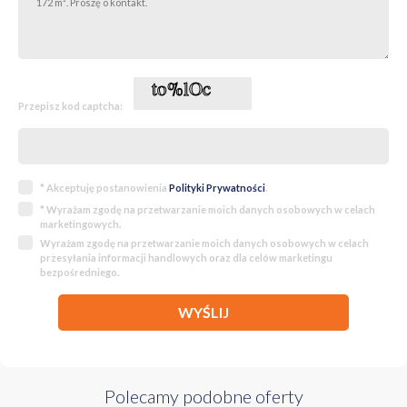
Przepisz kod captcha:
* Akceptuję postanowienia
Polityki Prywatności
.
* Wyrażam zgodę na przetwarzanie moich danych osobowych w celach
marketingowych.
Wyrażam zgodę na przetwarzanie moich danych osobowych w celach
przesyłania informacji handlowych oraz dla celów marketingu
bezpośredniego.
WYŚLIJ
Polecamy podobne oferty