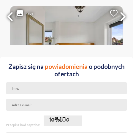
1 549 000 PLN
WYŁĄCZNOŚĆ
1/21
2
Liczba pokoi
Powierzchnia
Cena za m
2
3
106.25 m
14 579 PLN
MAZOWIECKIE Warszawa Wawer ul. Wacława Wojtyszki
Zapisz się na
powiadomienia
o podobnych
ofertach
Przepisz kod captcha: