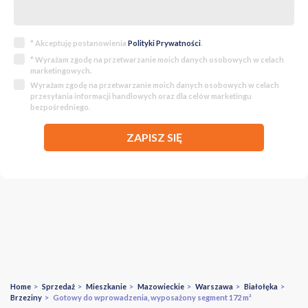
* Akceptuję postanowienia
Polityki Prywatności
.
* Wyrażam zgodę na przetwarzanie moich danych osobowych w celach
marketingowych.
Wyrażam zgodę na przetwarzanie moich danych osobowych w celach
przesyłania informacji handlowych oraz dla celów marketingu
bezpośredniego.
ZAPISZ SIĘ
Home
>
Sprzedaż
>
Mieszkanie
>
Mazowieckie
>
Warszawa
>
Białołęka
>
Brzeziny
> Gotowy do wprowadzenia, wyposażony segment 172 m²