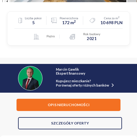
2
Liczba pokoi
Powierzchnia
Cena za m
2
5
172 m
10 698 PLN
Rok budowy
Piętro
2021
Marcin Gawlik
Ekspert finansowy
Kupujesz mieszkanie?
Porównaj oferty różnych banków
OPIS NIERUCHOMOŚCI
SZCZEGÓŁY OFERTY