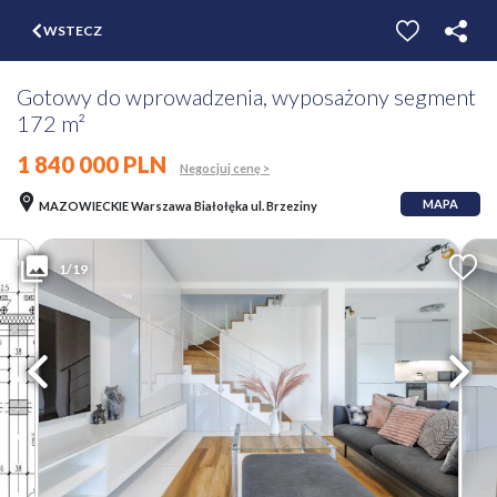
$
WSTECZ
ZGŁOŚ
WYCEŃ
Gotowy do wprowadzenia, wyposażony segment
172 m²
1 840 000 PLN
Negocjuj cenę >
MAPA
MAZOWIECKIE Warszawa Białołęka ul. Brzeziny
1/19