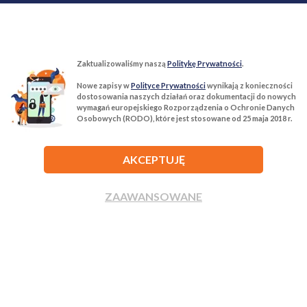
Zaktualizowaliśmy naszą
Politykę Prywatności
.
Nowe zapisy w
Polityce Prywatności
wynikają z konieczności
T:
22 299 68 68
M:
biuro@tur-nieruchomosci.pl
dostosowania naszych działań oraz dokumentacji do nowych
wymagań europejskiego Rozporządzenia o Ochronie Danych
Osobowych (RODO), które jest stosowane od 25 maja 2018 r.
Biuro Nieruchomości Tur Nieruchomości
03−134 Warszawa, ul. Książkowa 10/4u
AKCEPTUJĘ
ROZWIŃ
ZAAWANSOWANE
ZADZWOŃ
NAPISZ
Agencja nieruchomości Tur Nieruchomości © 2026 Wszelkie prawa
zastrzeżone.