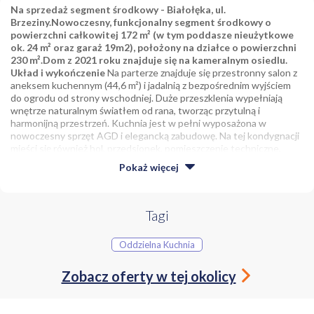
Na sprzedaż segment środkowy - Białołęka, ul.
Brzeziny.Nowoczesny, funkcjonalny segment środkowy o
powierzchni całkowitej 172 m² (w tym poddasze nieużytkowe
ok. 24 m² oraz garaż 19m2), położony na działce o powierzchni
230 m².Dom z 2021 roku znajduje się na kameralnym osiedlu.
Układ i wykończenie
Na parterze znajduje się przestronny salon z
aneksem kuchennym (44,6 m²) i jadalnią z bezpośrednim wyjściem
do ogrodu od strony wschodniej. Duże przeszklenia wypełniają
wnętrze naturalnym światłem od rana, tworząc przytulną i
harmonijną przestrzeń. Kuchnia jest w pełni wyposażona w
nowoczesny sprzęt AGD i elegancką zabudowę. Na tej kondygnacji
mieści się również hol, przedsionek, pomieszczenie techniczne,
łazienka (3,75 m²) oraz garaż (18,9 m²). Na piętrze zaplanowano
Pokaż
więcej
cztery wygodne sypialnie (12,5 m², 13 m², 13 m², 14,5 m²), dużą
łazienkę (6,2 m²) z wanną i prysznicem oraz przestronny hol.
Pomieszczenia są dobrze doświetlone - sypialnie od wschodu
gwarantują przyjemne poranne słońce, a te od zachodu - miękkie,
Tagi
popołudniowe światło. Dodatkowo nad piętrem znajduje się
poddasze - strych z możliwością adaptacji, idealny na pracownię lub
Oddzielna Kuchnia
pokój rekreacyjny. Z wiatrołapu jest przejście do garażu bez
konieczności wyjścia na zewnątrz. W garażu znajduje się stacja
Zobacz oferty w tej okolicy
ładowania samochodów elektrycznych. W całym domu
zastosowano ogrzewanie podłogowe, a źródłem ciepła jest piec
gazowy Viessmann z dużym zasobnikiem wody. W oknach
zamontowane zostały moskitiery.