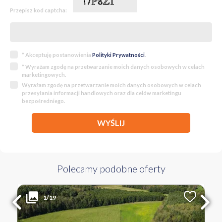
Przepisz kod captcha:
* Akceptuję postanowienia
Polityki Prywatności
.
* Wyrażam zgodę na przetwarzanie moich danych osobowych w celach
marketingowych.
Wyrażam zgodę na przetwarzanie moich danych osobowych w celach
przesyłania informacji handlowych oraz dla celów marketingu
bezpośredniego.
WYŚLIJ
Polecamy podobne oferty
125 000 PLN
WYŁĄCZNOŚĆ
1/19
2
Liczba pokoi
Powierzchnia
Cena za m
2
7900 m
25 PLN