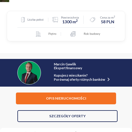
2
Powierzchnia
Cena za m
Liczba pokoi
2
1300 m
58 PLN
Piętro
Rok budowy
Marcin Gawlik
Ekspert finansowy
Kupujesz mieszkanie?
Porównaj oferty różnych banków
OPIS NIERUCHOMOŚCI
SZCZEGÓŁY OFERTY