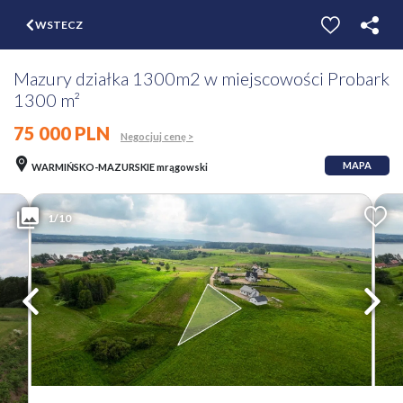
$
WSTECZ
ZGŁOŚ
WYCEŃ
Mazury działka 1300m2 w miejscowości Probark
1300 m²
75 000 PLN
Negocjuj cenę >
MAPA
WARMIŃSKO-MAZURSKIE mrągowski
1/10