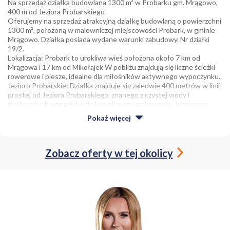
Na sprzedaż działka budowlana 1300 m² w Probarku gm. Mrągowo,
400 m od Jeziora Probarskiego
Oferujemy na sprzedaż atrakcyjną działkę budowlaną o powierzchni
1300 m², położoną w malowniczej miejscowości Probark, w gminie
Mrągowo. Działka posiada wydane warunki zabudowy. Nr działki
19/2.
Lokalizacja: Probark to urokliwa wieś położona około 7 km od
Mrągowa i 17 km od Mikołajek W pobliżu znajdują się liczne ścieżki
rowerowe i piesze, idealne dla miłośników aktywnego wypoczynku.
Jezioro Probarskie: Działka znajduje się zaledwie 400 metrów w linii
prostej od Jeziora Probarskiego, znanego z czystej wody i
doskonałych warunków do kąpieli oraz wędkowania. Jezioro ma
powierzchnię około 206 ha, maksymalną głębokość 31 m i jest
Pokaż
więcej
zaliczane do II klasy czystości .
Cena 75 000 zł
Nie pobieramy wynagrodzenia od kupującego!!!
Atuty działki:
Zobacz oferty w tej okolicy
- Warunki zabudowy pozwalające na budowę budynku mieszkalnego
jednorodzinnego o podstawowych parametrach:
• ilość kondygnacji 1 kondygnacja nadziemna + poddasze użytkowe,
• szerokość elewacji frontowej w przedziale od11,3 m do 16 m,
• maksymalna powierzchnia zabudowy - nie więcej niż 148m2,
• wysokość do kaletnicy w przedziale od 7 m do 8,5 m,
• w elewacji należy stosować naturalne tradycyjne materiały
wykończeniowe - drewno, cegłę kamień, tynki o wyglądzie tynków