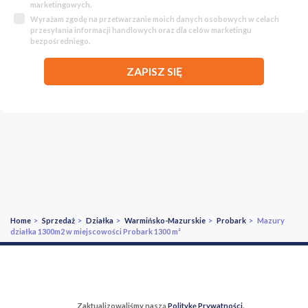
marketingowych.
Wyrażam zgodę na przetwarzanie moich danych osobowych w celach
przesyłania informacji handlowych oraz dla celów marketingu
bezpośredniego.
ZAPISZ SIĘ
Home
>
Sprzedaż
>
Działka
>
Warmińsko-Mazurskie
>
Probark
> Mazury
działka 1300m2 w miejscowości Probark 1300 m²
Zaktualizowaliśmy naszą
Politykę Prywatności
.