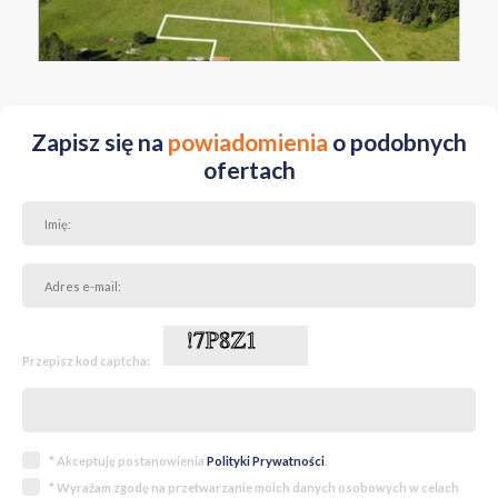
Warmińsko-Mazurskie Szczycieński Dźwierzuty Targowo
Zapisz się na
powiadomienia
o podobnych
ofertach
Przepisz kod captcha:
* Akceptuję postanowienia
Polityki Prywatności
.
* Wyrażam zgodę na przetwarzanie moich danych osobowych w celach