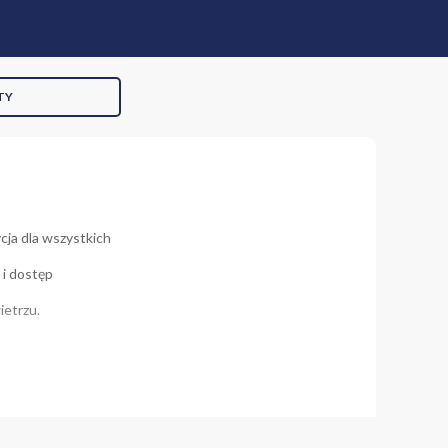
TY
cja dla wszystkich
 i dostęp
ietrzu.
owie,
zchni 18 m2,