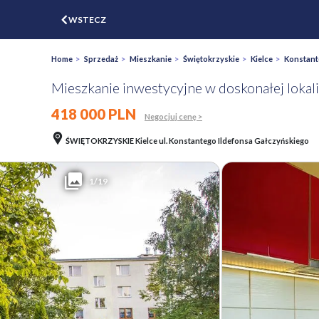
$
WSTECZ
ZGŁOŚ
WYCEŃ
Home
>
Sprzedaż
>
Mieszkanie
>
Świętokrzyskie
>
Kielce
>
Konstant
Mieszkanie inwestycyjne w doskonałej lokali
418 000 PLN
Negocjuj cenę >
ŚWIĘTOKRZYSKIE Kielce ul. Konstantego Ildefonsa Gałczyńskiego
1/19