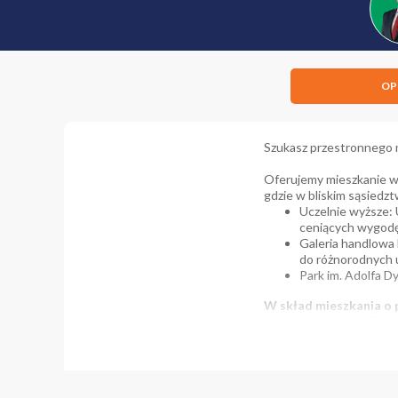
OP
Szukasz przestronnego m
Oferujemy mieszkanie w 
gdzie w bliskim sąsiedztw
Uczelnie wyższe: 
ceniących wygodę
Galeria handlowa 
do różnorodnych 
Park im. Adolfa D
W skład mieszkania o 
łazienka z wanną. Doda
Po wejściu do mieszkani
który prowadzi do wszys
który jest idealnym miej