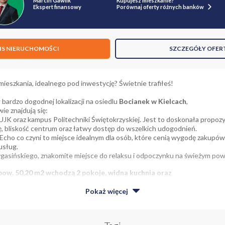
Marcin Gawlik
Kupujesz mieszkanie?
Ekspert finansowy
Porównaj oferty różnych banków
IS NIERUCHOMOŚCI
SZCZEGÓŁY OFER
ieszkania, idealnego pod inwestycję? Świetnie trafiłeś!
bardzo dogodnej lokalizacji na osiedlu
Bocianek w Kielcach
,
ie znajdują się:
UJK oraz kampus Politechniki Świętokrzyskiej. Jest to doskonała propozy
, bliskość centrum oraz łatwy dostęp do wszelkich udogodnień.
Echo co czyni to miejsce idealnym dla osób, które cenią wygodę zakupów
usług.
ygasińskiego, znakomite miejsce do relaksu i odpoczynku na świeżym pow
pow. 50,20 m2 wchodzą 2 pokoje, widna kuchnia oraz
tkową powierzchnię stanowi piwnica (3,2 m2) o raz balkon.
Pokaż
więcej
a od razu wchodzimy do przestronnego przedpokoju z 2 szafami w zabud
tkich pomieszczeń. W mieszkaniu znajduje się duży salon/pokój o powier
scem do relaksu i spotkań z rodziną i znajomymi.