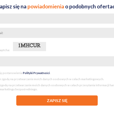
apisz się na
powiadomienia
o podobnych oferta
captcha:
ję postanowienia
Polityki Prywatności
.
 zgodę na przetwarzanie moich danych osobowych w celach marketingowych.
godę na przetwarzanie moich danych osobowych w celach przesyłania informacji h
 marketingu bezpośredniego.
ZAPISZ SIĘ