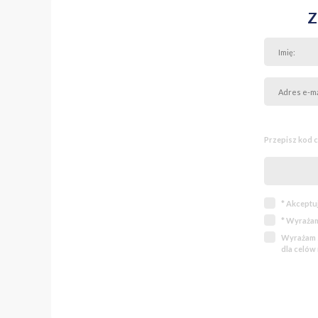
Z
Przepisz kod 
* Akceptu
* Wyrażam
Wyrażam z
dla celów