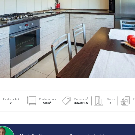
2
Liczba pokoi
Powierzchnia
Cena za m
Piętro
R
2
2
50 m
8 360 PLN
4