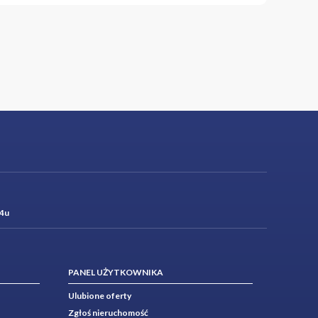
4u
PANEL UŻYTKOWNIKA
Ulubione oferty
Zgłoś nieruchomość