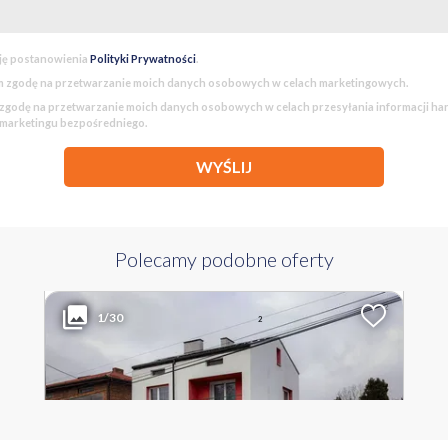
ję postanowienia
Polityki Prywatności
.
 zgodę na przetwarzanie moich danych osobowych w celach marketingowych.
godę na przetwarzanie moich danych osobowych w celach przesyłania informacji h
 marketingu bezpośredniego.
WYŚLIJ
Polecamy podobne oferty
499 000 PLN
WYŁĄCZNOŚĆ
2
Liczba pokoi
Powierzchnia
Cena za m
1/30
2
4
150 m
3 327 PLN
ŚWIĘTOKRZYSKIE sandomierski ul. Starowiejska