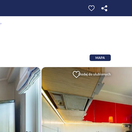
²
MAPA
Dodaj do ulubionych