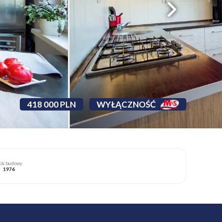
418 000 PLN
WYŁĄCZNOŚĆ
ok budowy
1976