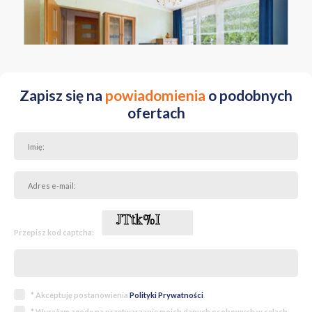
ŚLĄSKIE Tychy
Zapisz się na
powiadomienia
o podobnych
ofertach
Przepisz kod captcha:
* Akceptuję postanowienia
Polityki Prywatności
.
* Wyrażam zgodę na przetwarzanie moich danych osobowych w celach