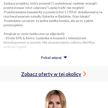
Szukasz projektu, który pozwoli Ci wyładować nadmiar energii i
przetestować młot udarowy? Lepiej trafić nie mogłeś!
Przedstawiamy kawalerkę o powierzchni 17,90 m² zlokalizowaną na
rozchwytywanym osiedlu Syberka w Będzinie. Stan lokalu?
Powiedzmy szczerze: to jedna wielka bomba, ale za to z jakim
potencjałem.
Atrakcje w cenie (widoczne na zdjęciach):
- Strefa SPA & Retro: Łazienka w boazerii z telewizorem
kineskopowym w wannie. Nie gwarantujemy odbioru Netflixa
podczas kąpieli.
- Salon z technologią kosmiczną: Gotowy zestaw do łączności
Pokaż
więcej
międzygalaktycznej talerz satelitarny dumnie odpoczywający na
łóżku.
- Kuchnia dla twardzieli: Klimatyczny aneks z kuchenką gazową,
Zobacz oferty w tej okolicy
który chętnie przyjmie nową zabudowę.
Dlaczego to czyste złoto inwestycyjne?
Mimo że zdjęcia mogą mrozić krew w żyłach estetów, parametry
tego mieszkania to marzenie każdego inwestora:
Idealne pod wynajem: Powierzchnia 17,90 m² na 4. piętrze w 10-
piętrowym bloku z windą to idealny, kompaktowy metraż.