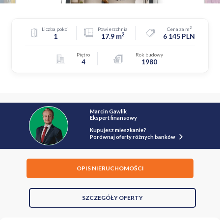
2
Liczba pokoi
Powierzchnia
Cena za m
2
1
17.9 m
6 145 PLN
Piętro
Rok budowy
4
1980
Marcin Gawlik
Ekspert finansowy
Kupujesz mieszkanie?
Porównaj oferty różnych banków
OPIS NIERUCHOMOŚCI
SZCZEGÓŁY OFERTY