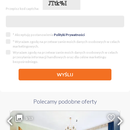
Przepisz kod captcha:
* Akceptuję postanowienia
Polityki Prywatności
.
* Wyrażam zgodę na przetwarzanie moich danych osobowych w celach
marketingowych.
Wyrażam zgodę na przetwarzanie moich danych osobowych w celach
przesyłania informacji handlowych oraz dla celów marketingu
bezpośredniego.
WYŚLIJ
Polecamy podobne oferty
359 000 PLN
WYŁĄCZNOŚĆ
1/13
2
Liczba pokoi
Powierzchnia
Cena za m
2
2
43.98 m
8 163 PLN