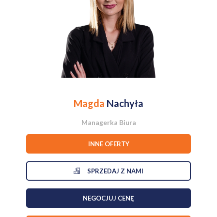
Lokalizacja-petarda: Mieszkanie położone na Syberce, bardzo blisko
centrum handlowego M1 oraz trasy szybkiego ruchu do Katowic.
Dojazd do stolicy aglomeracji zajmuje chwilę.
Śmiesznie niskie koszty: Czynsz wynosi zaledwie 278,70 zł! Przy
dzisiejszych stawkach to doskonały wynik mieszkanie nie generuje
dużych kosztów w oczekiwaniu na najemcę.
Czysta karta: Nie płaczesz po starych kafelkach. Prujesz wszystko
do gołego betonu i aranżujesz nowoczesne studio według
Magda
Nachyła
własnego uznania.
Idealna propozycja dla flippera, inwestora lub ekipy budowlanej z
Managerka Biura
wizją.
INNE OFERTY
Zapraszam do kontaktu! Przybywajcie z pomysłami i kontenerem na
gruz. Cena do negocjacji, wrażenia z oględzin gratis!
SPRZEDAJ Z NAMI
NEGOCJUJ CENĘ