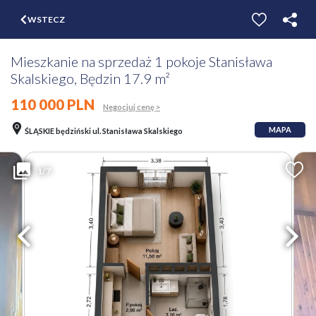
$
WSTECZ
ZGŁOŚ
WYCEŃ
Mieszkanie na sprzedaż 1 pokoje Stanisława
Skalskiego, Będzin 17.9 m²
110 000 PLN
Negocjuj cenę >
MAPA
ŚLĄSKIE będziński ul. Stanisława Skalskiego
1/7