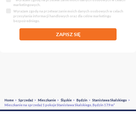
marketingowych.
Wyrażam zgodę na przetwarzanie moich danych osobowych w celach
przesyłania informacji handlowych oraz dla celów marketingu
bezpośredniego.
ZAPISZ SIĘ
Home
>
Sprzedaż
>
Mieszkanie
>
Śląskie
>
Będzin
>
Stanisława Skalskiego
>
Mieszkanie na sprzedaż 1 pokoje Stanisława Skalskiego, Będzin 17.9 m²