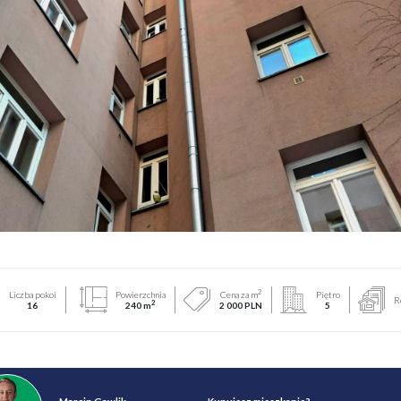
2
Liczba pokoi
Powierzchnia
Cena za m
Piętro
R
2
16
240 m
2 000 PLN
5