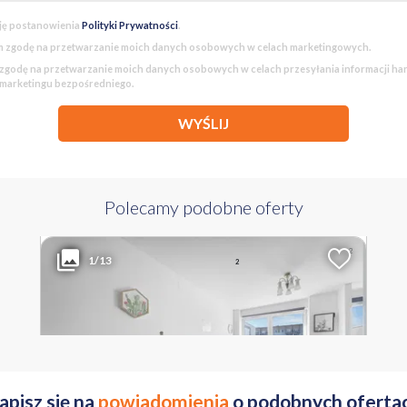
ję postanowienia
Polityki Prywatności
.
 zgodę na przetwarzanie moich danych osobowych w celach marketingowych.
godę na przetwarzanie moich danych osobowych w celach przesyłania informacji h
 marketingu bezpośredniego.
WYŚLIJ
Polecamy podobne oferty
448 000 PLN
WYŁĄCZNOŚĆ
2
Liczba pokoi
Powierzchnia
Cena za m
1/13
2
1
34.8 m
12 874 PLN
Mazowieckie Warszawa Białołęka Odkryta
apisz się na
powiadomienia
o podobnych oferta