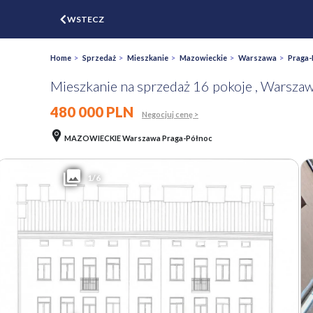
$
WSTECZ
ZGŁOŚ
WYCEŃ
Home
>
Sprzedaż
>
Mieszkanie
>
Mazowieckie
>
Warszawa
>
Praga-
Mieszkanie na sprzedaż 16 pokoje , Warsza
480 000 PLN
Negocjuj cenę >
MAZOWIECKIE Warszawa Praga-Północ
1/6