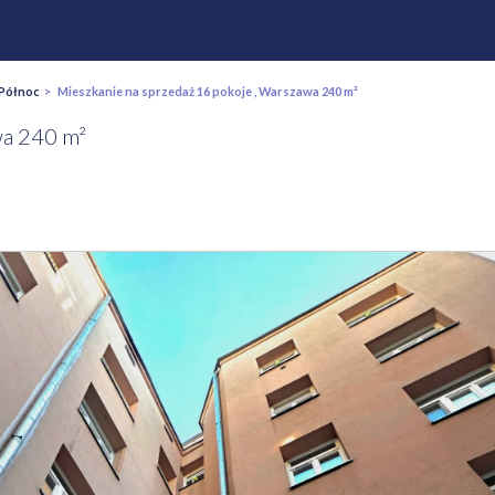
Północ
> Mieszkanie na sprzedaż 16 pokoje , Warszawa 240 m²
wa 240 m²