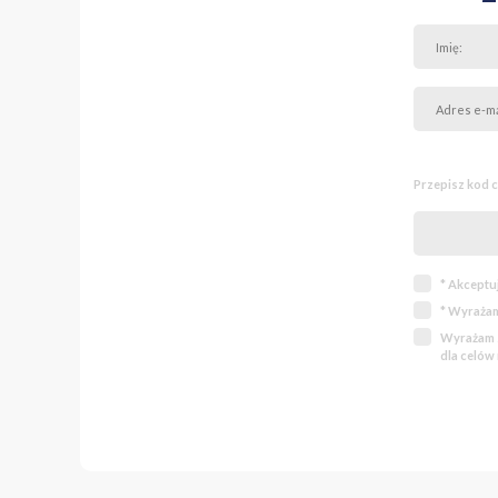
Przepisz kod 
* Akceptu
* Wyrażam
Wyrażam z
dla celów