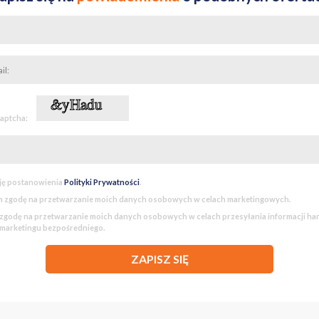
captcha:
ję postanowienia
Polityki Prywatności
.
 zgodę na przetwarzanie moich danych osobowych w celach marketingowych.
godę na przetwarzanie moich danych osobowych w celach przesyłania informacji h
 marketingu bezpośredniego.
ZAPISZ SIĘ