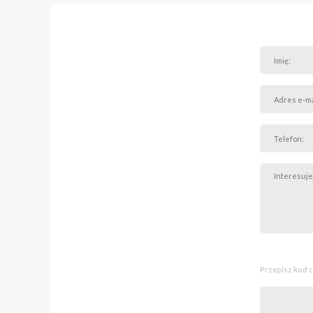
Podana kwota jest kwotą
“Powyższa oferta ma cha
Przepisz kod 