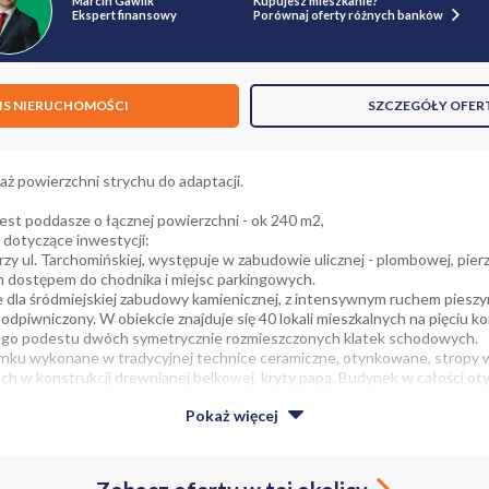
Marcin Gawlik
Kupujesz mieszkanie?
Ekspert finansowy
Porównaj oferty różnych banków
IS NIERUCHOMOŚCI
SZCZEGÓŁY OFER
aż powierzchni strychu do adaptacji.
st poddasze o łącznej powierzchni - ok 240 m2,
dotyczące inwestycji:
rzy ul. Tarchomińskiej, występuje w zabudowie ulicznej - plombowej, pierz
im dostępem do chodnika i miejsc parkingowych.
e dla śródmiejskiej zabudowy kamienicznej, z intensywnym ruchem pies
podpiwniczony. W obiekcie znajduje się 40 lokali mieszkalnych na pięciu 
ego podestu dwóch symetrycznie rozmieszczonych klatek schodowych.
nku wykonane w tradycyjnej technice ceramiczne, otynkowane, stropy w
ch w konstrukcji drewnianej belkowej, kryty papą. Budynek w całości o
ej wysokości i ilości stopni w biegach w średnim stanie technicznym. Sto
Pokaż
więcej
wymieniona na PCV. Partia cokołowa od frontu obejmuje wejścia do lokali
ie umieszczony przejazd na podwórze. Gzymsy wieńczą elewację oraz odd
ę następujące instalacje: wod-kan, elektryczna, gazowa, centralnego ogr