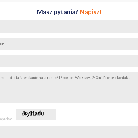
 wywoławczą. Właściciel zastrzega sobie prawo do wyboru najbardziej at
Masz pytania?
Napisz!
rakter informacyjny i nie stanowi oferty handlowej w rozumieniu art. 66
captcha: