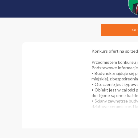
OP
Konkurs ofert na sprzed
Przedmiotem konkursu je
Podstawowe informacje 
• Budynek znajduje się p
miejskiej, z bezpośredn
• Otoczenie jest typow
• Obiekt jest w całości 
dostępne są one z każd
• Ściany zewnętrze budy
działowe ceramiczne. Da
drewniane o zróżnicowan
drewniana, część okien 
kondygnację. Symetryczn
elewacji.
• W budynku znajdują si