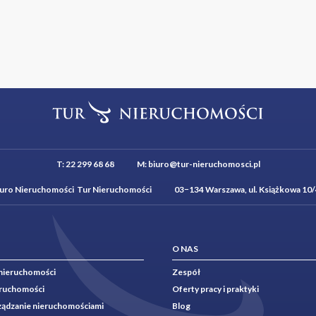
T:
22 299 68 68
M:
biuro@tur-nieruchomosci.pl
iuro Nieruchomości Tur Nieruchomości 03−134 Warszawa, ul. Książkowa 10/
O NAS
nieruchomości
Zespół
eruchomości
Oferty pracy i praktyki
rządzanie nieruchomościami
Blog