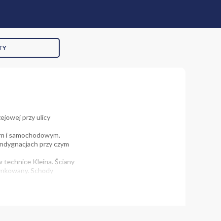
TY
ejowej przy ulicy
zym i samochodowym.
kondygnacjach przy czym
 technice Kleina. Ściany
tynkowany. Schody
larka okienna i drzwiowa
 użytkowych i I
zielają cokół od reszty
zewania, wentylacja