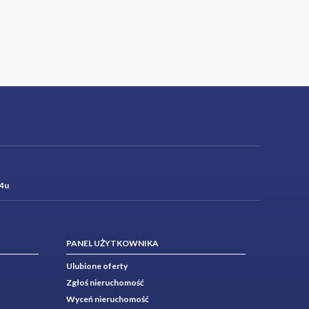
4u
PANEL UŻYTKOWNIKA
Ulubione oferty
Zgłoś nieruchomość
Wyceń nieruchomość