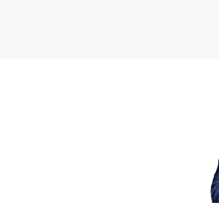
W całym domu są drewni
Mieszkanie znajduje się 
atut tego miejsca.
W okolicy znajdują się ró
Jest to idealne miejsce d
Dostępne od zaraz.