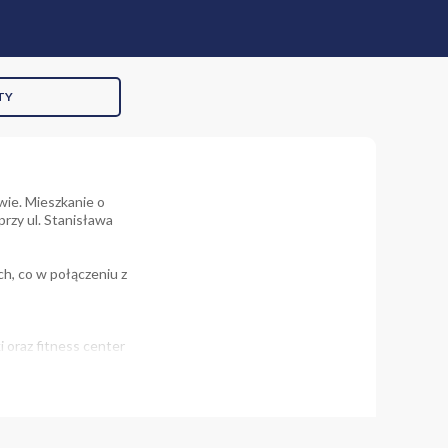
TY
ie. Mieszkanie o
rzy ul. Stanisława
h, co w połączeniu z
i oraz fitness center
nie posiada piękny, duży,
płatne 50 000 zł i