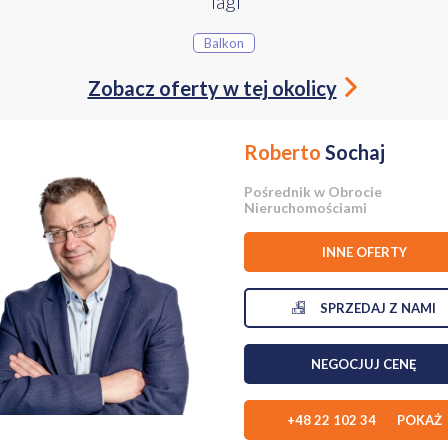
Tagi
ane okna, ogrzewanie i woda miejska.
Balkon
w wyjątkowo dobrej lokalizacji. Bliskość centrum oraz rozwinięta sieć ko
Zobacz oferty w tej okolicy
wnież liczne szkoły (w tym amerykańska, angielska i niemiecka), sklepy, res
o życia dla ludzi lubiących komfort i wygodę.
Roberto
Sochaj
Pośrednik w Obrocie
Nieruchomościami
INNE OFERTY
SPRZEDAJ Z NAMI
NEGOCJUJ CENĘ
+48 22 102 34 POKAŻ