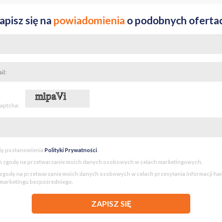
apisz się na
powiadomienia
o podobnych oferta
captcha:
ję postanowienia
Polityki Prywatności
.
 zgodę na przetwarzanie moich danych osobowych w celach marketingowych.
godę na przetwarzanie moich danych osobowych w celach przesyłania informacji h
 marketingu bezpośredniego.
ZAPISZ SIĘ