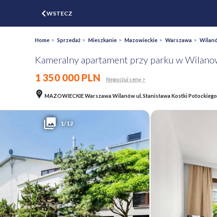
$
WSTECZ
ZGŁOŚ
WYCEŃ
Home
>
Sprzedaż
>
Mieszkanie
>
Mazowieckie
>
Warszawa
>
Wilan
Kameralny apartament przy parku w Wilano
1 350 000 PLN
Negocjuj cenę >
MAZOWIECKIE Warszawa Wilanów ul. Stanisława Kostki Potockiego
1/12