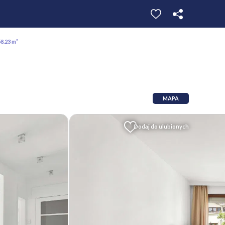
8.23 m²
MAPA
Dodaj do ulubionych