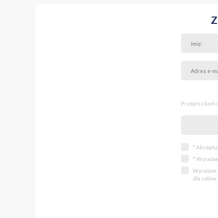
Z
Przepisz kod 
* Akceptu
* Wyrażam
Wyrażam z
dla celów