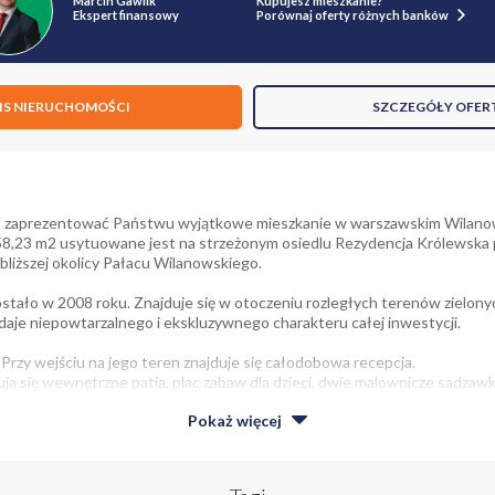
Marcin Gawlik
Kupujesz mieszkanie?
Ekspert finansowy
Porównaj oferty różnych banków
IS NIERUCHOMOŚCI
SZCZEGÓŁY OFER
 zaprezentować Państwu wyjątkowe mieszkanie w warszawskim Wilanow
8,23 m2 usytuowane jest na strzeżonym osiedlu Rezydencja Królewska p
bliższej okolicy Pałacu Wilanowskiego.
ało w 2008 roku. Znajduje się w otoczeniu rozległych terenów zielonyc
adaje niepowtarzalnego i ekskluzywnego charakteru całej inwestycji.
Przy wejściu na jego teren znajduje się całodobowa recepcja.
ują się wewnętrzne patia, plac zabaw dla dzieci, dwie malownicze sadzawk
Pokaż
więcej
alonu, kuchni, sypialni i łazienki o kondygnacji wysokości 2,70 m. Mieszka
wielkości 15 m2.Do mieszkania przynależy miejsce postojowe dodatkowo 
atkowo płatana 50 000 zł.