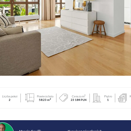
2
Liczba pokoi
Powierzchnia
Cena za m
Piętro
R
2
2
58.23 m
23 184 PLN
1