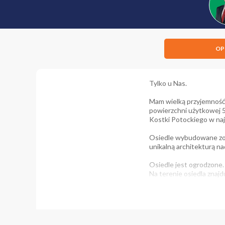
OP
Tylko u Nas.
Mam wielką przyjemność
powierzchni użytkowej 5
Kostki Potockiego w naj
Osiedle wybudowane zost
unikalną architekturą n
Osiedle jest ogrodzone. 
Na terenie osiedla znajd
Calypso.
Mieszkanie składa się z s
nasłoneczniony taras o 
komórka lokatorska dod