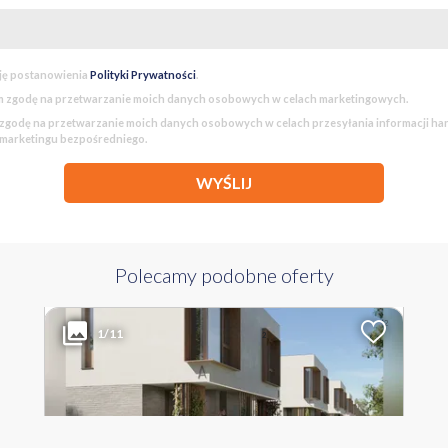
ję postanowienia
Polityki Prywatności
.
 zgodę na przetwarzanie moich danych osobowych w celach marketingowych.
godę na przetwarzanie moich danych osobowych w celach przesyłania informacji h
 marketingu bezpośredniego.
WYŚLIJ
Polecamy podobne oferty
1 205 392 PLN
WYŁĄCZNOŚĆ
2
Liczba pokoi
Powierzchnia
Cena za m
1/11
2
4
86.47 m
13 940 PLN
MAZOWIECKIE Warszawa Wawer Zbytki inne Trakt
Lubelski