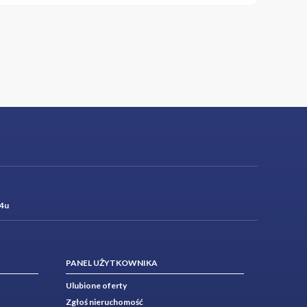
4u
PANEL UŻYTKOWNIKA
Ulubione oferty
Zgłoś nieruchomość