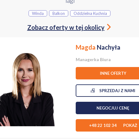
Tagi
 garażowej dodatkowo płatne 60 tys. zł. zakup obligatoryjny
Winda
Balkon
Oddzielna Kuchnia
Zobacz oferty w tej okolicy
ajdziemy:
ewa Drwęskich - 400m (5 min)
 (7 min)
Magda
Nachyła
 700m (10 min)
10 min)
11 min)
Managerka Biura
nkowskiego w odległości około 1000m (14 min)
INNE OFERTY
alarnia Kawy w odległości około 190m (3 min)
 około 250m (3 min)
SPRZEDAJ Z NAMI
ganza w odległości około 350m (5 min)
 w odległości około 350m (5 min)
łości około 400m (5 min)
ości około 400m (5 min)
NEGOCJUJ CENĘ
ległości około 400m (6 min)
łasnych w odległości około 450m
+48 22 102 34 POKAŻ
odległości około 450m (6 min)
racja w odległości około 550m (7 min)