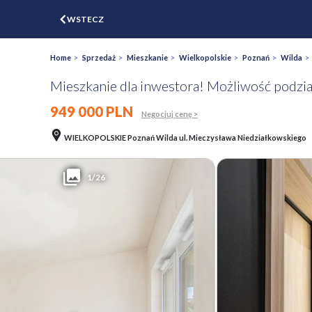
$
WSTECZ
ZGŁOŚ
WYCEŃ
Home
>
Sprzedaż
>
Mieszkanie
>
Wielkopolskie
>
Poznań
>
Wilda
Mieszkanie dla inwestora! Możliwość podzia
949 000 PLN
Negocjuj cenę >
WIELKOPOLSKIE Poznań Wilda ul. Mieczysława Niedziałkowskiego
1/26