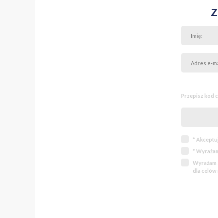
Z
Przepisz kod 
* Akceptu
* Wyrażam
Wyrażam z
dla celów