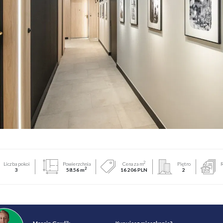
2
Liczba pokoi
Powierzchnia
Cena za m
Piętro
R
2
3
58.56 m
16 206 PLN
2