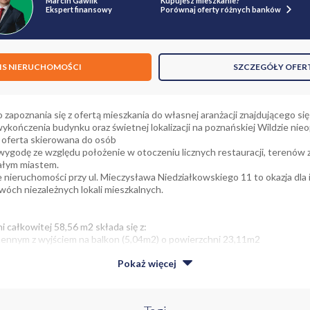
Marcin Gawlik
Kupujesz mieszkanie?
Ekspert finansowy
Porównaj oferty różnych banków
IS NIERUCHOMOŚCI
SZCZEGÓŁY OFER
zapoznania się z ofertą mieszkania do własnej aranżacji znajdującego się
ykończenia budynku oraz świetnej lokalizacji na poznańskiej Wildzie nie
o oferta skierowana do osób
wygodę ze względu położenie w otoczeniu licznych restauracji, terenów z
całym miastem.
e nieruchomości przy ul. Mieczysława Niedziałkowskiego 11 to okazja dla
wóch niezależnych lokali mieszkalnych.
 całkowitej 58,56 m2 składa się z:
hennym z wyjściem na balkon (5,04m2) o powierzchni 23,11m2
 8,85m2
Pokaż
więcej
 balkon (4,20m2) oraz klimatyzacją o powierzchni 10,37m2
i 5,00m2
04m2
i 9,37m2