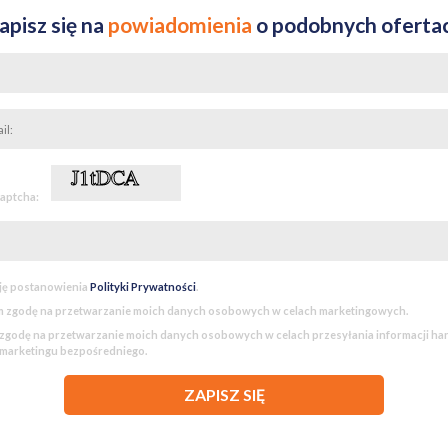
apisz się na
powiadomienia
o podobnych oferta
captcha:
ję postanowienia
Polityki Prywatności
.
 zgodę na przetwarzanie moich danych osobowych w celach marketingowych.
godę na przetwarzanie moich danych osobowych w celach przesyłania informacji h
 marketingu bezpośredniego.
ZAPISZ SIĘ