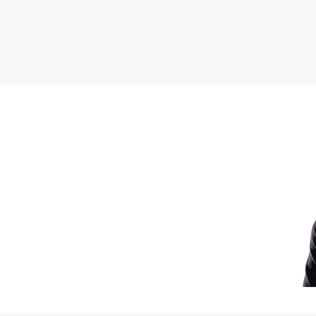
Do lokalu przynależy:
• miejsce postoje w hali
OPIS LOKALIZACJI
W bliskiej odległości zn
• Park Izabeli i Jarogni
• Galeria Avenida - 500m
• Galeria Stary Browar -
• Dworzec PKS - 750m (
• Dworzec PKP - 800m (
• Park im. Karola Marci
• SMASH | Kawiarnia i P
• Moremma w odległości
• LOLA Chinese Extrava
• Pizzeria Tivoli - Wilda
• Pizza Midgard w odleg
• GRANVEGANO w odległ
• Suszone Pomidory w od
• Manufaktura Lodów W
(6 min)
• Restauracja NOOKS w 
• START WSCHÓD Restau