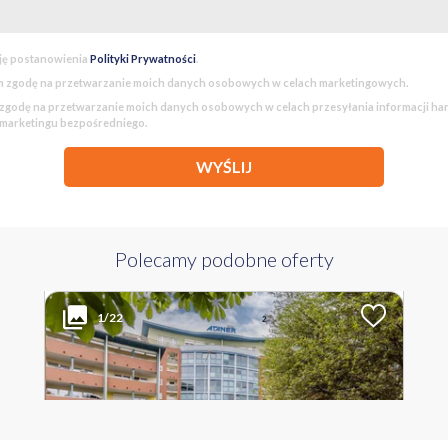
 hali garażowej 60 000 zł
ję postanowienia
Polityki Prywatności
.
 zgodę na przetwarzanie moich danych osobowych w celach marketingowych.
godę na przetwarzanie moich danych osobowych w celach przesyłania informacji h
 marketingu bezpośredniego.
WYŚLIJ
Polecamy podobne oferty
1 085 000 PLN
WYŁĄCZNOŚĆ
2
Liczba pokoi
Powierzchnia
Cena za m
1/22
2
4
80.50 m
13 478 PLN
WIELKOPOLSKIE Poznań Piątkowo os. Stefana Batorego