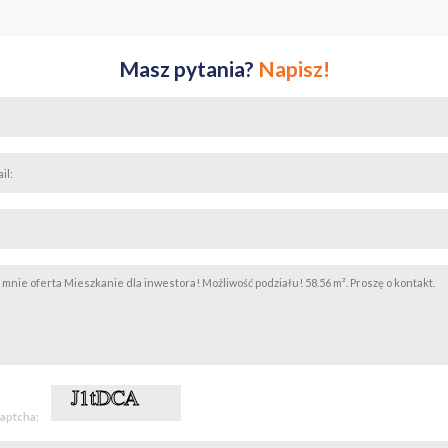
łości około 550m (7 min)
ści około 650m (9 min)
 w odległości około 700m (9 min)
oło 750m (10 min)
Masz pytania?
Napisz!
koła Podstawowa nr 42, Przedszkole nr 115 w
6 min)
w Obcych im. Samuela Bogumiła Lindego w
7 min)
znaniu im. „Jacusia i Agatki” w odległości
ległości około 650m (9 min)
ove w odległości około 650m (9 min)
tness FitSwim w odległości około 700m (9 min)
oło 250m (3 min)
dległości około 350m (5 min)
5,6, 10, 12,13, 15, 16, 18, 215 przystanek „Św. Czesława” w odległości ok
na własność z udziałem w gruncie.
captcha: