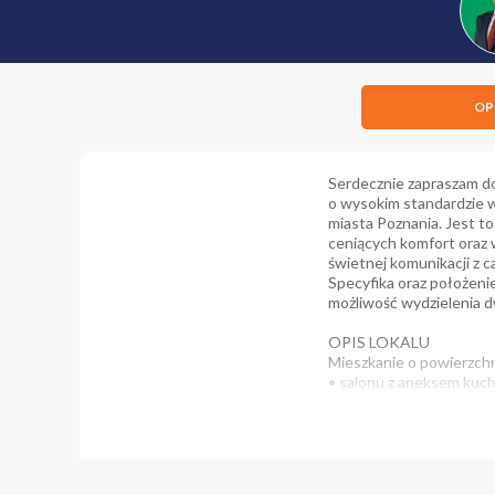
OP
Serdecznie zapraszam do 
o wysokim standardzie w
miasta Poznania. Jest t
ceniących komfort oraz 
świetnej komunikacji z 
Specyfika oraz położeni
możliwość wydzielenia d
OPIS LOKALU
Mieszkanie o powierzchni
• salonu z aneksem kuc
• sypialni o powierzchni
• sypialni z wyjściem na
• łazienka o powierzchn
• WC o powierzchni 2,
• korytarz o powierzchn