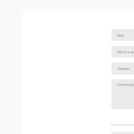
• Niezły Meksyk w odleg
• przyjemność w odległo
• Dziewczyny i Słodycze
• YUBA w odległości ok
• Zespół Szkół nr 5, Sz
odległości około 400m (
• Wyższa Szkoła Językó
odległości około 500m (
• Przedszkole nr 87 w Po
około 500m (7 min)
• Siłownia JustGYM w od
• Studio Tańca Art of M
• Centrum Pływania i Fi
• Żabka w odległości ok
• Stacja Paliw Orlen w o
Komunikacja:
• linie tramwajowe: 2,4,
FORMA WŁASNOŚCI - peł
Przepisz kod 
CENA :