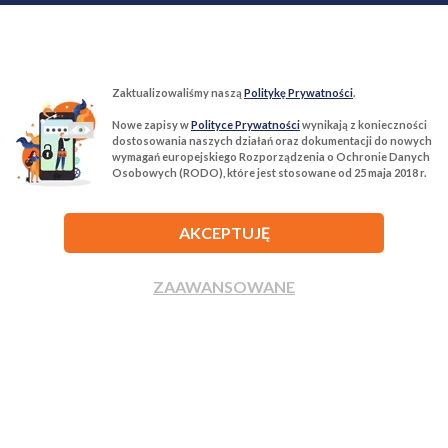
Zaktualizowaliśmy naszą
Politykę Prywatności
.
Nowe zapisy w
Polityce Prywatności
wynikają z konieczności
T:
22 299 68 68
M:
biuro@tur-nieruchomosci.pl
dostosowania naszych działań oraz dokumentacji do nowych
wymagań europejskiego Rozporządzenia o Ochronie Danych
Osobowych (RODO), które jest stosowane od 25 maja 2018 r.
Biuro Nieruchomości Tur Nieruchomości
03−134 Warszawa, ul. Książkowa 10/4u
AKCEPTUJĘ
ROZWIŃ
ZAAWANSOWANE
ZADZWOŃ
NAPISZ
Agencja nieruchomości Tur Nieruchomości © 2026 Wszelkie prawa
zastrzeżone.