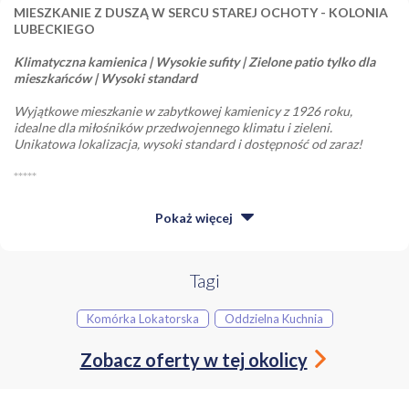
MIESZKANIE Z DUSZĄ W SERCU STAREJ OCHOTY - KOLONIA
LUBECKIEGO
Klimatyczna kamienica | Wysokie sufity | Zielone patio tylko dla
mieszkańców | Wysoki standard
Wyjątkowe mieszkanie w zabytkowej kamienicy z 1926 roku,
idealne dla miłośników przedwojennego klimatu i zieleni.
Unikatowa lokalizacja, wysoki standard i dostępność od zaraz!
*****
ROZKŁAD POMIESZCZEŃ:
Pokaż
więcej
Mieszkanie o powierzchni 32,86 m² składa się z:
* Otwarta przestrzeń salonu z aneksem kuchennym,
* częściowo wydzielona sypialnia,
Tagi
* przedpokój,
* łazienka z dużym prysznicem,
Komórka Lokatorska
Oddzielna Kuchnia
* dodatkowo przynależy duża piwnica (ok. 12 m²).
Zobacz oferty w tej okolicy
STANDARD:
Mieszkanie po generalnym remoncie w 2016 roku i odświeżone w