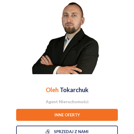
2025 roku.
* Wymienione okna na drewniane,
* nowe drzwi i podłogi,
* wysokość pomieszczeń: 3,10 m,
* mieszkanie umeblowane i gotowe do zamieszkania.
INWESTYCJA/BUDYNEK:
* Przedwojenna kamienica z 1926 roku,
* budynek pod ochroną konserwatora zabytków,
* zadbana klatka schodowa i wewnętrzne patio,
* teren kamienicy zamknięty z zielonym dziedzińcem do wyłącznego
korzystania przez mieszkańców,
* miejsca na rowery.
Oleh
Tokarchuk
LOKALIZACJA:
Agent Nieruchomości
Wyjątkowa lokalizacja na Kolonii Lubeckiego (Stara Ochota).
Zabytkowe osiedle wpisane do rejestru zabytków. W otoczeniu
INNE OFERTY
piękne przedwojenne kamienice i parki: Skwer im. Sue Ryder (3
min.), Zieleniec Wielkopolski (5 min.), Pole Mokotowskie (10 min.),
Ośrodek Nowa Skra (5 min.). Doskonała komunikacja z centrum i
SPRZEDAJ Z NAMI
innymi częściami miasta. Pełna infrastruktura miejska: szkoły,