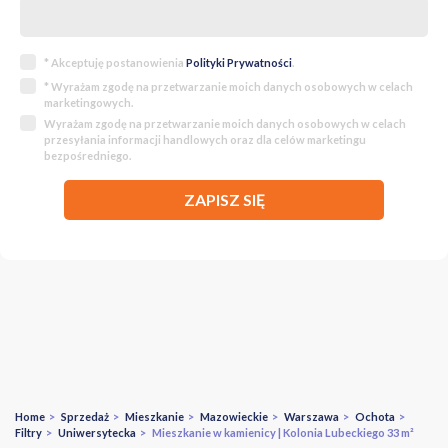
* Akceptuję postanowienia
Polityki Prywatności
.
* Wyrażam zgodę na przetwarzanie moich danych osobowych w celach
marketingowych.
Wyrażam zgodę na przetwarzanie moich danych osobowych w celach
przesyłania informacji handlowych oraz dla celów marketingu
bezpośredniego.
ZAPISZ SIĘ
Home
>
Sprzedaż
>
Mieszkanie
>
Mazowieckie
>
Warszawa
>
Ochota
>
Filtry
>
Uniwersytecka
> Mieszkanie w kamienicy | Kolonia Lubeckiego 33 m²