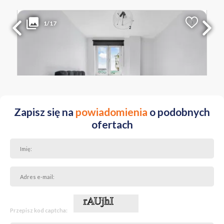
999 990 PLN
WYŁĄCZNOŚĆ
1/17
2
Liczba pokoi
Powierzchnia
Cena za m
2
2
58.50 m
17 094 PLN
MAZOWIECKIE Warszawa Wola Młynów ul. Żytnia
Zapisz się na
powiadomienia
o podobnych
ofertach
Przepisz kod captcha: