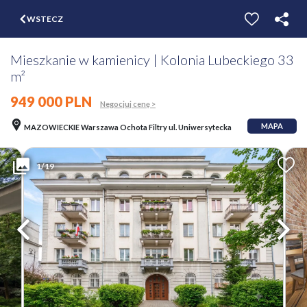
$
WSTECZ
ZGŁOŚ
WYCEŃ
Mieszkanie w kamienicy | Kolonia Lubeckiego 33
m²
949 000 PLN
Negocjuj cenę >
MAPA
MAZOWIECKIE Warszawa Ochota Filtry ul. Uniwersytecka
1/19