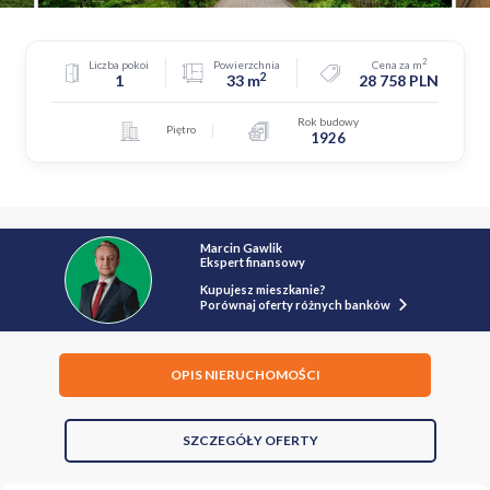
2
Liczba pokoi
Powierzchnia
Cena za m
2
1
33 m
28 758 PLN
Rok budowy
Piętro
1926
Marcin Gawlik
Ekspert finansowy
Kupujesz mieszkanie?
Porównaj oferty różnych banków
OPIS NIERUCHOMOŚCI
SZCZEGÓŁY OFERTY