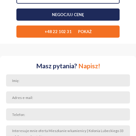
przedszkola, sklepy, apteki, kluby fitness, banki, restauracje.
NEGOCJUJ CENĘ
INFORMACJE DODATKOWE:
+48 22 102 31 POKAŻ
* Okna mieszkania wychodzą na piękny ogródek na wewnętrznym
dziedzińcu.
* Mieszkanie dzieli z drugim mieszkaniem niewielki korytarz, co
zapewnia dodatkową ciszę i bezpieczeństwo.
* Mieszkanie własnościowe z KW.
* Czynsz administracyjny: 715 zł.
Masz pytania?
Napisz!
Zapraszam serdecznie na prezentację!