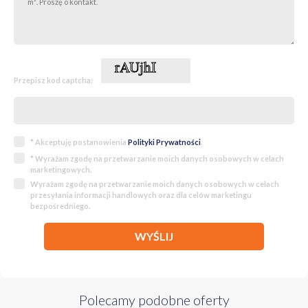
Przepisz kod captcha:
* Akceptuję postanowienia
Polityki Prywatności
.
* Wyrażam zgodę na przetwarzanie moich danych osobowych w celach
marketingowych.
Wyrażam zgodę na przetwarzanie moich danych osobowych w celach
przesyłania informacji handlowych oraz dla celów marketingu
bezpośredniego.
WYŚLIJ
Polecamy podobne oferty