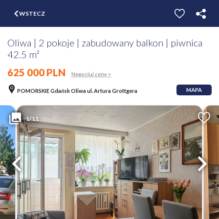
$
WSTECZ
ZGŁOŚ
WYCEŃ
Oliwa | 2 pokoje | zabudowany balkon | piwnica
42.5 m²
625 000 PLN
Negocjuj cenę >
MAPA
POMORSKIE Gdańsk Oliwa ul. Artura Grottgera
1/11