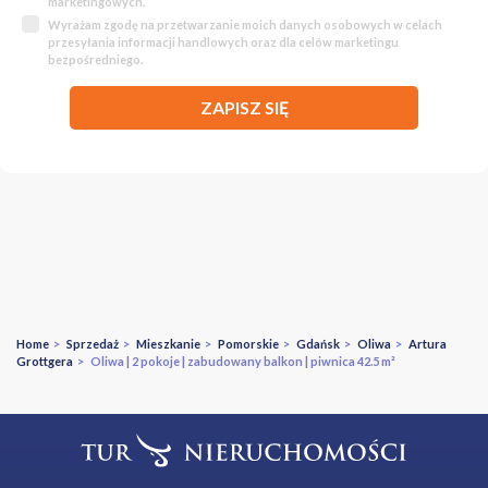
marketingowych.
Wyrażam zgodę na przetwarzanie moich danych osobowych w celach
przesyłania informacji handlowych oraz dla celów marketingu
bezpośredniego.
ZAPISZ SIĘ
Home
>
Sprzedaż
>
Mieszkanie
>
Pomorskie
>
Gdańsk
>
Oliwa
>
Artura
Grottgera
> Oliwa | 2 pokoje | zabudowany balkon | piwnica 42.5 m²