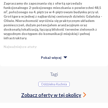
Zapraszamy do zapoznania się z ofertą sprzedaży
funkcjonalnego 2-pokojowego mieszkania o powierzchni 48,5
m², położonego na 4. piętrze w 4-piętrowym budynku przy ul.
Grottgera w jednej z najbardziej cenionych dzielnic Gdańska -
Oliwie. Nieruchomość wyróżnia się praktycznym układem
pomieszczeń, dużym potencjałem aranżacyjnym oraz
doskonałą lokalizacją, łączącą bliskość terenów zielonych z
wygodnym dostępem do komunikacji miejskiej i pełnej
infrastruktury.
Najważniejsze atuty:
Pokaż
więcej
Funkcjonalny układ 2 pokoi.
Zabudowany balkon o powierzchni 1,6 m².
Tagi
Wyremontowana łazienka.
Oddzielna Kuchnia
Piwnica o powierzchni 3 m².
Zobacz oferty w tej okolicy
Mieszkanie sprzedawane z wyposażeniem widocznym na
zdjęciach.
Miejsca parkingowe na zamkniętym podwórku dla