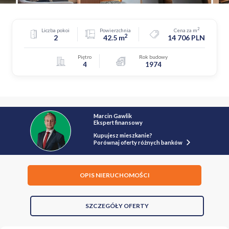
2
Liczba pokoi
Powierzchnia
Cena za m
2
2
42.5 m
14 706 PLN
Piętro
Rok budowy
4
1974
Marcin Gawlik
Ekspert finansowy
Kupujesz mieszkanie?
Porównaj oferty różnych banków
OPIS NIERUCHOMOŚCI
SZCZEGÓŁY OFERTY