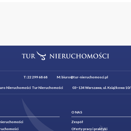
iedztwo Bulwarów Wiślanych, terenów zielonych i ścieżek rowerowych,
jszych atrakcji kulturalnych i biznesowych miasta.
jmu wynosi:
T:
22 299 68 68
M:
biuro@tur-nieruchomosci.pl
esięcznie - czynsz najmu,
iuro Nieruchomości Tur Nieruchomości 03−134 Warszawa, ul. Książkowa 10/
o opłaty eksploatacyjnej,
według zużycia.
O NAS
 firm i inwestorów poszukujących reprezentacyjnej, wielofunkcyjnej 
nieruchomości
Zespół
ji Krakowa.
eruchomości
Oferty pracy i praktyki