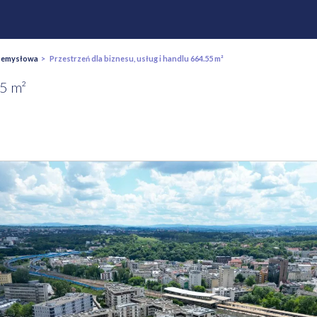
zemysłowa
> Przestrzeń dla biznesu, usług i handlu 664.55 m²
55 m²