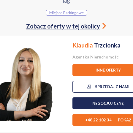
Tagi
iurowych od 20 do 42 m2
: 68,21 m2
Miejsce Parkingowe
: 82,06 m2
Zobacz oferty w tej okolicy
chiwalne: 18,15 m2
Klaudia
Trzcionka
 m2
2
Agentka Nieruchomości
2
INNE OFERTY
 3,91 m2
SPRZEDAJ Z NAMI
 m2
NEGOCJUJ CENĘ
 to 3,5 m
.
+48 22 102 34 POKAŻ
jdują się liczne dostępne miejsca parkingowe możliwe do wynajęcia.