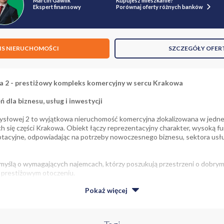
Marcin Gawlik
Kupujesz mieszkanie?
Ekspert finansowy
Porównaj oferty różnych banków
IS NIERUCHOMOŚCI
SZCZEGÓŁY OFER
 2 - prestiżowy kompleks komercyjny w sercu Krakowa
dla biznesu, usług i inwestycji
ysłowej 2 to wyjątkowa nieruchomość komercyjna zlokalizowana w jednej 
ch się części Krakowa. Obiekt łączy reprezentacyjny charakter, wysoką f
aptacyjne, odpowiadając na potrzeby nowoczesnego biznesu, sektora us
myślą o wymagających najemcach, którzy poszukują przestrzeni o dobrym
i prestiżowym otoczeniu.
ziałalności komercyjnej, usługowej, biurowej.
Pokaż
więcej
piętra do wynajęcia to powierzchnia 664,55 m2,
na którą składa się
: