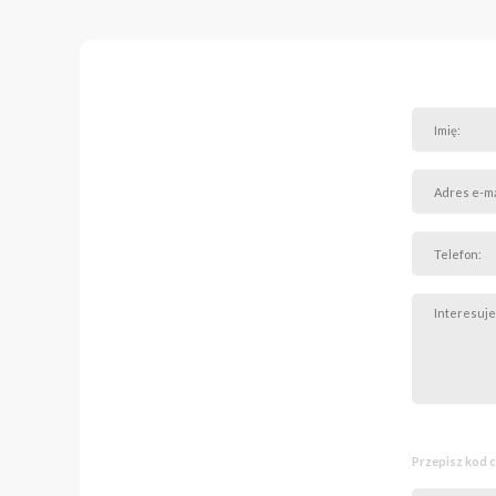
Standard i funkcjonal
Kompleks oferuje komfor
ogrodzonemu i za
całodobowej ochr
utwardzonemu pla
reprezentacyjnem
Przepisz kod 
centralnej klimatyz