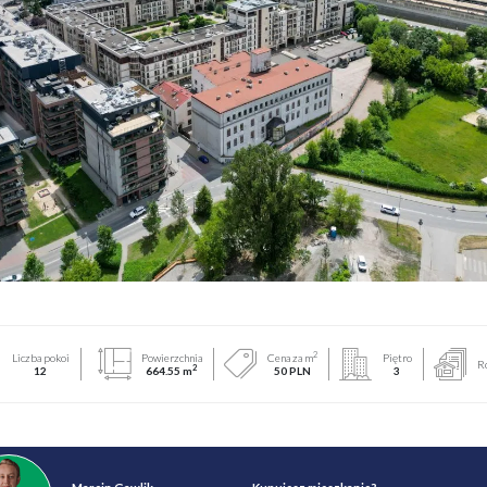
2
Liczba pokoi
Powierzchnia
Cena za m
Piętro
R
2
12
664.55 m
50 PLN
3