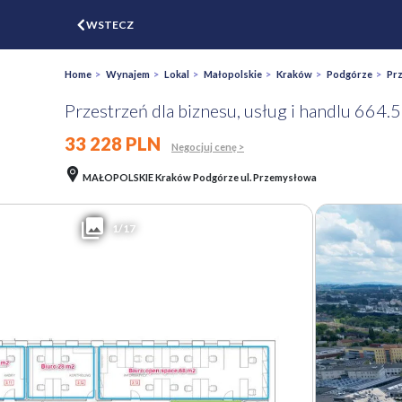
$
WSTECZ
ZGŁOŚ
WYCEŃ
Home
>
Wynajem
>
Lokal
>
Małopolskie
>
Kraków
>
Podgórze
>
Pr
Przestrzeń dla biznesu, usług i handlu 664.
33 228 PLN
Negocjuj cenę >
MAŁOPOLSKIE Kraków Podgórze ul. Przemysłowa
1/17