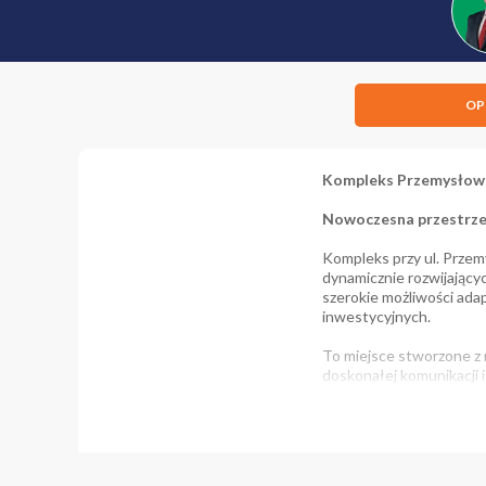
OP
Kompleks Przemysłowa
Nowoczesna przestrzeń 
Kompleks przy ul. Przem
dynamicznie rozwijający
szerokie możliwości ad
inwestycyjnych.
To miejsce stworzone z 
doskonałej komunikacji 
Doskonałe miejsce dla d
Powierzchnia całego 3 