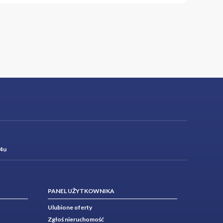
4u
PANEL UŻYTKOWNIKA
nieruchomości w jednej
Ulubione oferty
Zgłoś nieruchomość