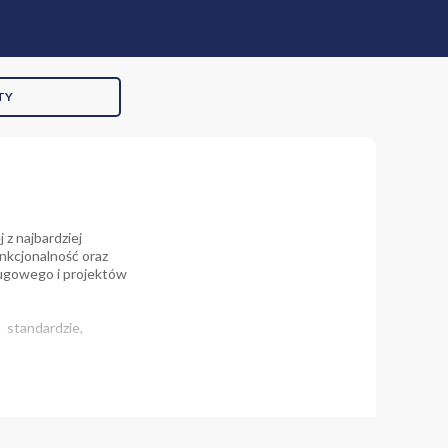
TY
z najbardziej
unkcjonalność oraz
ługowego i projektów
 standardzie,