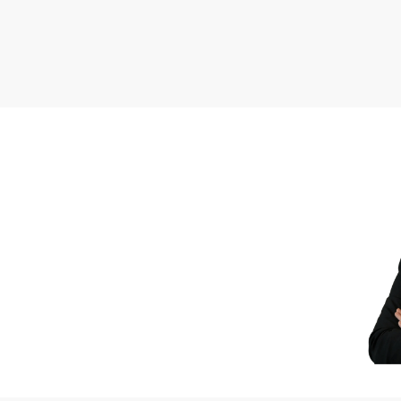
12 pomieszczeń b
biuro Open space
biuro Open space
pomieszczenie ar
magazynek: 9,51
łazienki: 29,81 m
kuchnia: 20,69 m
aneks kuchenny:
archiwum: 12,19
Wysokość pomieszczeń
Na terenie obiektu zna