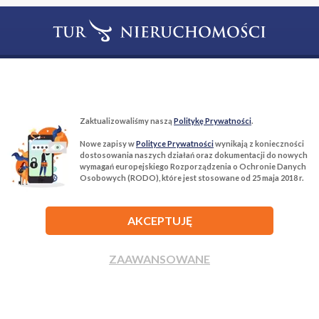
T:
22 299 68 68
M:
biuro@tur-nieruchomosci.pl
Biuro Nieruchomości Tur Nieruchomości
Zaktualizowaliśmy naszą
Politykę Prywatności
.
03−134 Warszawa, ul. Książkowa 10/4u
Nowe zapisy w
Polityce Prywatności
wynikają z konieczności
dostosowania naszych działań oraz dokumentacji do nowych
wymagań europejskiego Rozporządzenia o Ochronie Danych
ROZWIŃ
Osobowych (RODO), które jest stosowane od 25 maja 2018 r.
AKCEPTUJĘ
ZAAWANSOWANE
Agencja nieruchomości Tur Nieruchomości © 2026 Wszelkie prawa
zastrzeżone.