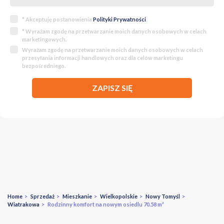
* Akceptuję postanowienia
Polityki Prywatności
.
* Wyrażam zgodę na przetwarzanie moich danych osobowych w celach
marketingowych.
Wyrażam zgodę na przetwarzanie moich danych osobowych w celach
przesyłania informacji handlowych oraz dla celów marketingu
bezpośredniego.
ZAPISZ SIĘ
Home
>
Sprzedaż
>
Mieszkanie
>
Wielkopolskie
>
Nowy Tomyśl
>
Wiatrakowa
> Rodzinny komfort na nowym osiedlu 70.58 m²