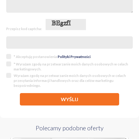
Przepisz kod captcha:
* Akceptuję postanowienia
Polityki Prywatności
.
* Wyrażam zgodę na przetwarzanie moich danych osobowych w celach
marketingowych.
Wyrażam zgodę na przetwarzanie moich danych osobowych w celach
przesyłania informacji handlowych oraz dla celów marketingu
bezpośredniego.
WYŚLIJ
Polecamy podobne oferty
689 000 PLN
WYŁĄCZNOŚĆ