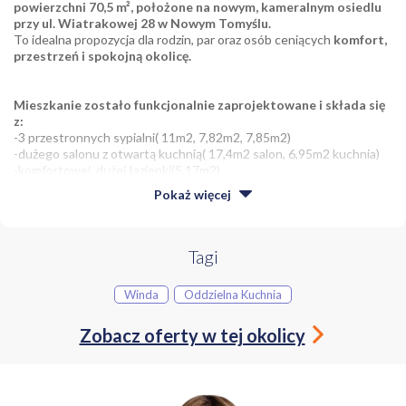
powierzchni 70,5 m², położone na nowym, kameralnym osiedlu
przy ul. Wiatrakowej 28 w Nowym Tomyślu.
To idealna propozycja dla rodzin, par oraz osób ceniących
komfort,
przestrzeń i spokojną okolicę.
Mieszkanie zostało funkcjonalnie zaprojektowane i składa się
z:
-3 przestronnych sypialni( 11m2, 7,82m2, 7,85m2)
-dużego salonu z otwartą kuchnią( 17,4m2 salon, 6,95m2 kuchnia)
-komfortowej, dużej łazienki(5,17m2)
-praktycznej garderoby(3,38m2)
Pokaż
więcej
-dużego balkonu idealnego do wypoczynku
-przestronnego korytarza(10,85m2)
Ogromnym atutem nieruchomości jest bardzo dobra
Tagi
ekspozycja oraz brak bezpośredniego widoku z salonu na
sąsiednie budynki
, co zapewnia prywatność i poczucie przestrzeni.
Winda
Oddzielna Kuchnia
Mieszkanie znajduje się w spokojnej i nowoczesnej części
Nowego Tomyśla
. Okolica jest wyjątkowo przyjazna do życia – w
Zobacz oferty w tej okolicy
pobliżu znajdują się tereny spacerowe, ścieżki rowerowe, place
zabaw oraz dużo zieleni.
Jednocześnie lokalizacja zapewnia
szybki dostęp do centrum miasta
, sklepów, szkół, przedszkoli
oraz punktów usługowych. To miejsce idealnie łączy ciszę i komfort
codziennego życia z wygodą miejskiej infrastruktury.