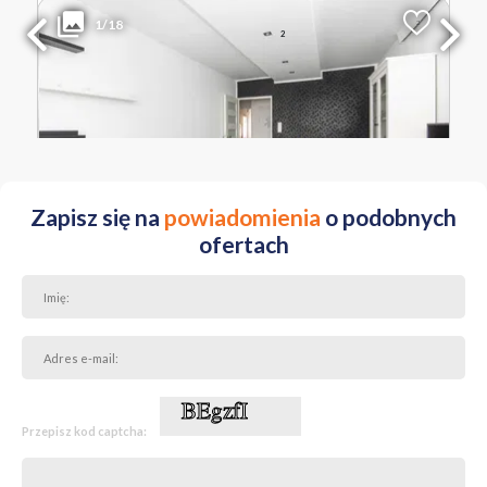
1/18
2
Liczba pokoi
Powierzchnia
Cena za m
2
4
64.90 m
10 616 PLN
WIELKOPOLSKIE Poznań Winogrady os. Osiedle Wichrowe Wzgórze
Zapisz się na
powiadomienia
o podobnych
ofertach
Przepisz kod captcha: