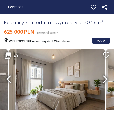
$
WSTECZ
ZGŁOŚ
WYCEŃ
Rodzinny komfort na nowym osiedlu 70.58 m²
625 000 PLN
Negocjuj cenę >
MAPA
WIELKOPOLSKIE nowotomyski ul. Wiatrakowa
1/8