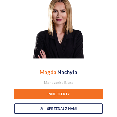
Dodatkowe atuty:
-miejsce parkingowe
- niski czynsz – 350 zł
-nowe budownictwo
-spokojne, zadbane osiedle
- funkcjonalny układ pomieszczeń
-mieszkanie gotowe do zamieszkania
To wyjątkowa oferta dla osób szukających nowoczesnego,
przestronnego mieszkania w świetnej lokalizacji.
Magda
Nachyła
Managerka Biura
INNE OFERTY
SPRZEDAJ Z NAMI