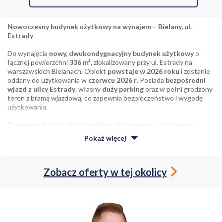
Nowoczesny budynek użytkowy na wynajem – Bielany, ul.
Estrady
Do wynajęcia
nowy, dwukondygnacyjny budynek użytkowy
o
łącznej powierzchni
336 m²,
zlokalizowany przy ul. Estrady na
warszawskich Bielanach. Obiekt
powstaje w 2026 roku
i zostanie
oddany do użytkowania w
czerwcu 2026 r
. Posiada
bezpośredni
wjazd z ulicy Estrady
, własny
duży parking
oraz w pełni grodzony
teren z bramą wjazdową, co zapewnia bezpieczeństwo i wygodę
użytkowania.
Z uwagi na fakt, że obiekt znajduje się na etapie wykończenia,
istnieje
możliwość dostosowania i aranżacji wnętrz pod
Pokaż
więcej
potrzeby przyszłego najemcy
, co stanowi istotny atut dla firm
poszukujących elastycznej przestrzeni.
Charakterystyka obiektu
Zobacz oferty w tej okolicy
Budynek dzięki swojej bryle, układowi i lokalizacji doskonale
sprawdzi się jako:
siedziba firmy z przestrzeniami typu open space,
obiekt biurowy,
klinika, placówka medyczna lub rehabilitacyjna,