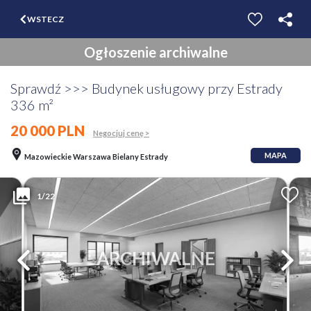
$
WSTECZ
ZGŁOŚ
WYCEŃ
Ogłoszenie archiwalne
Sprawdź >>> Budynek usługowy przy Estrady
336 m²
20 000 PLN
Negocjuj cenę >
MAPA
Mazowieckie Warszawa Bielany Estrady
1/22
ARCHIWALNE