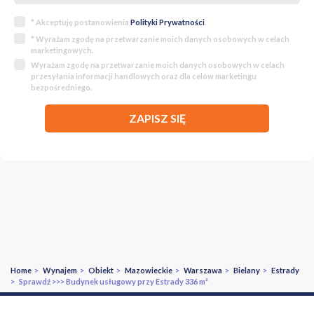
* Akceptuję postanowienia
Polityki Prywatności
.
* Wyrażam zgodę na przetwarzanie moich danych osobowych w celach
marketingowych.
Wyrażam zgodę na przetwarzanie moich danych osobowych w celach
przesyłania informacji handlowych oraz dla celów marketingu
bezpośredniego.
ZAPISZ SIĘ
Home
>
Wynajem
>
Obiekt
>
Mazowieckie
>
Warszawa
>
Bielany
>
Estrady
> Sprawdź >>> Budynek usługowy przy Estrady 336 m²