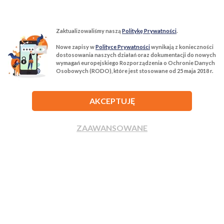
Zaktualizowaliśmy naszą
Politykę Prywatności
.
Nowe zapisy w
Polityce Prywatności
wynikają z konieczności
T:
22 299 68 68
M:
biuro@tur-nieruchomosci.pl
dostosowania naszych działań oraz dokumentacji do nowych
wymagań europejskiego Rozporządzenia o Ochronie Danych
Osobowych (RODO), które jest stosowane od 25 maja 2018 r.
Biuro Nieruchomości Tur Nieruchomości
03−134 Warszawa, ul. Książkowa 10/4u
AKCEPTUJĘ
ROZWIŃ
ZAAWANSOWANE
ZADZWOŃ
NAPISZ
Agencja nieruchomości Tur Nieruchomości © 2026 Wszelkie prawa
zastrzeżone.