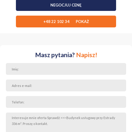
NEGOCJUJ CENĘ
Standard i instalacje
Budynek wyposażony jest w:
+48 22 102 34 POKAŻ
ogrzewanie podłogowe (gazowe),
klimatyzację,
rekuperację,
co zapewnia komfort użytkowania oraz energooszczędność.
Masz pytania?
Napisz!
Lokalizacja
Nieruchomość położona jest przy ul. Estrady na Bielanach, w
otoczeniu zabudowy mieszkaniowej oraz licznych punktów
handlowo-usługowych. W pobliżu znajdują się:
przystanek autobusowy,
restauracje i sklepy spożywcze,
duże zaplecze parkingowe dla klientów i pracowników.
Lokalizacja zapewnia bardzo dobrą dostępność komunikacyjną oraz
widoczność obiektu.
Warunki najmu
Czynsz najmu: 20 000 zł
Dodatkowo płatne: media według zużycia