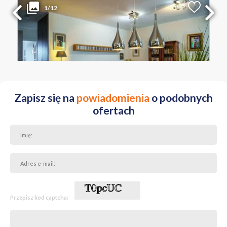
1/12
2
Liczba pokoi
Powierzchnia
Cena za m
2
3
70.26 m
14 219 PLN
MAZOWIECKIE Warszawa ul. Grochowska
Zapisz się na
powiadomienia
o podobnych
ofertach
Przepisz kod captcha: