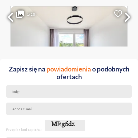
635 000 PLN
WYŁĄCZNOŚĆ
1/20
2
Liczba pokoi
Powierzchnia
Cena za m
2
2
43.98 m
14 438 PLN
WIELKOPOLSKIE Poznań Zawady ul. Smolna
Zapisz się na
powiadomienia
o podobnych
ofertach
Przepisz kod captcha: