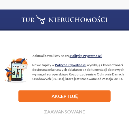
T:
22 299 68 68
M:
biuro@tur-nieruchomosci.pl
Biuro Nieruchomości Tur Nieruchomości
Zaktualizowaliśmy naszą
Politykę Prywatności
.
03−134 Warszawa, ul. Książkowa 10/4u
Nowe zapisy w
Polityce Prywatności
wynikają z konieczności
dostosowania naszych działań oraz dokumentacji do nowych
wymagań europejskiego Rozporządzenia o Ochronie Danych
ROZWIŃ
Osobowych (RODO), które jest stosowane od 25 maja 2018 r.
AKCEPTUJĘ
ZAAWANSOWANE
Agencja nieruchomości Tur Nieruchomości © 2026 Wszelkie prawa
zastrzeżone.