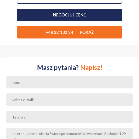
- Status prawny: Pełna własność z założoną Księgą Wieczystą
NEGOCJUJ CENĘ
- Czynsz 520 zł
- Cena mieszkania: 599 000 zł
+48 22 102 34 POKAŻ
- Miejsce w hali garażowej: 35 000 zł
Zapraszam do kontaktu - chętnie odpowiem na dodatkowe pytania
i ustalę dogodny termin prezentacji mieszkania na żywo.
Masz pytania?
Napisz!