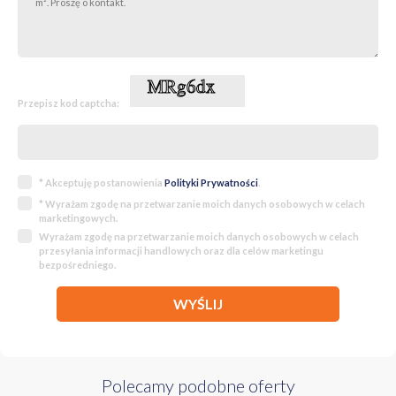
Przepisz kod captcha:
* Akceptuję postanowienia
Polityki Prywatności
.
* Wyrażam zgodę na przetwarzanie moich danych osobowych w celach
marketingowych.
Wyrażam zgodę na przetwarzanie moich danych osobowych w celach
przesyłania informacji handlowych oraz dla celów marketingu
bezpośredniego.
WYŚLIJ
Polecamy podobne oferty