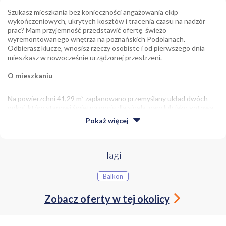
Szukasz mieszkania bez konieczności angażowania ekip
wykończeniowych, ukrytych kosztów i tracenia czasu na nadzór
prac? Mam przyjemność przedstawić ofertę świeżo
wyremontowanego wnętrza na poznańskich Podolanach.
Odbierasz klucze, wnosisz rzeczy osobiste i od pierwszego dnia
mieszkasz w nowocześnie urządzonej przestrzeni.
O mieszkaniu
Na powierzchni 41,29 m² zaplanowano przemyślany układ dwóch
pokoi, który stanowi świetną opcję dla singla, pary lub jako gotowa
inwestycja pod wynajem. Mieszkanie jest bezpośrednio po
Pokaż
więcej
generalnym remoncie i zostało w pełni wyposażone. Na nowego
właściciela czekają nieużywane meble oraz nowy sprzęt AGD -
wszystko uwzględnione w cenie zakupu.
Tagi
Istotnym atutem jest wschodnio-południowa ekspozycja okien. To
bardzo praktyczne rozwiązanie: w pierwszej połowie dnia wnętrze
Balkon
jest dobrze doświetlone naturalnym światłem, a podczas letnich
popołudni pomieszczenia nie ulegają nadmiernemu nagrzewaniu.
Zobacz oferty w tej okolicy
Dodatkową przestrzeń zapewnia balkon, a usytuowanie na 1
piętrze to optymalny kompromis pomiędzy wygodą codziennego
dostępu a zachowaniem prywatności.