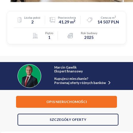
2
Liczba pokoi
Powierzchnia
Cena za m
2
2
41.29 m
14 507 PLN
Piętro
Rok budowy
1
2025
Marcin Gawlik
Ekspert finansowy
Kupujesz mieszkanie?
Porównaj oferty różnych banków
OPIS NIERUCHOMOŚCI
SZCZEGÓŁY OFERTY