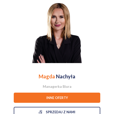
Lokalizacja
Adres Jasielska 10a to propozycja dla ceniących sobie spokój
połączony z dobrym dojazdem do centrum. W promieniu kilku minut
spacerem masz dostęp do pełnej infrastruktury handlowo-
usługowej, m.in. Galerii Podolany, dyskontów (Biedronka, Chata
Polska). Sprawny dojazd do centrum i innych dzielnic zapewniają
pobliskie przystanki autobusowe. Równocześnie dzielnica oferuje
świetny dostęp do terenów rekreacyjnych - rozwinięta sieć ścieżek
rowerowych pozwala na szybki, bezpośredni dojazd nad Jezioro
Rusałka oraz Strzeszynek. 500 metrów do przystanku
autobusowego, 6 minut samochodem do Galerii Plaza.
Najważniejsze informacje:
Magda
Nachyła
- Powierzchnia: 41,29 m² (2 pokoje + balkon)
Managerka Biura
- Piętro: 1
INNE OFERTY
- Winda
SPRZEDAJ Z NAMI
- Stan: Świeżo po remoncie (pełne, nowe wyposażenie w cenie)