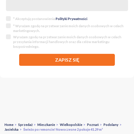
* Akceptuję postanowienia
Polityki Prywatności
.
* Wyrażam zgodę na przetwarzanie moich danych osobowych w celach
marketingowych.
Wyrażam zgodę na przetwarzanie moich danych osobowych w celach
przesyłania informacji handlowych oraz dla celów marketingu
bezpośredniego.
ZAPISZ SIĘ
Home
>
Sprzedaż
>
Mieszkanie
>
Wielkopolskie
>
Poznań
>
Podolany
>
Jasielska
> Świeżo po remoncie! Nowoczesne 2 pokoje 41.29 m²