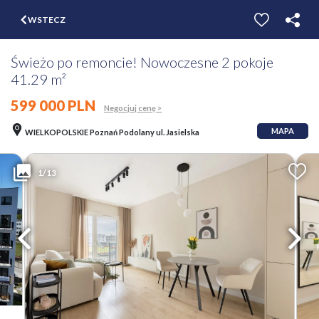
$
WSTECZ
ZGŁOŚ
WYCEŃ
Świeżo po remoncie! Nowoczesne 2 pokoje
41.29 m²
599 000 PLN
Negocjuj cenę >
MAPA
WIELKOPOLSKIE Poznań Podolany ul. Jasielska
1/13