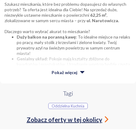
Szukasz mieszkania, które bez problemu dopasujesz do własnych
potrzeb? Ta oferta jest idealna dla Ciebie! Na sprzedaż duże,
niezwykle ustawne mieszkanie o powierzchni
62,25 m²
,
zlokalizowane w samym sercu miasta – przy
ul. Narutowicza.
Dlaczego warto wybrać akurat to mieszkanie?
Duży balkon na poranną kawę:
To idealne miejsce na relaks
po pracy, mały stolik z krzesłami i zielone kwiaty. Twój
prywatny azyl na świeżym powietrzu w samym centrum
miasta!
Genialny układ:
Pokoje mają kształty zbliżone do
kwadratów i prostokątów. Urządzanie wnętrza będzie czystą
przyjemnością – zero zmarnowanej przestrzeni!
Pokaż
więcej
Superustawny salon (21,20 m²):
Przestronny pokój dzienny
z aneksem kuchennym daje ogromne możliwości aranżacji
wygodnej kanapy, TV i stołu jadalnianego.
Oszczędność na starcie:
Aneks kuchenny (
8,11 m²
) jest
Tagi
połączony z salonem i jest już w pełni umeblowany oraz
wyposażony w sprzęt AGD. Kuchnię masz z głowy!
Oddzielna Kuchnia
Komfort na co dzień:
Osobna, ładna łazienka z dużym
prysznicem oraz
całkowicie oddzielne WC
– koniec z
Zobacz oferty w tej okolicy
porannymi kolejkami domowników!
Układ pomieszczeń: