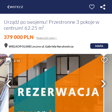
$
WSTECZ
ZGŁOŚ
WYCEŃ
Urządź po swojemu! Przestronne 3 pokoje w
centrum! 62.25 m²
379 000 PLN
Negocjuj cenę >
MAPA
WIELKOPOLSKIE Leszno ul. Gabriela Narutowicza
1/14