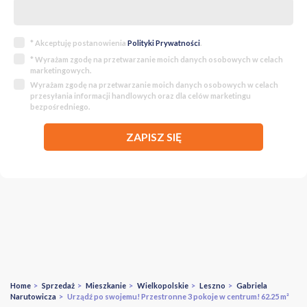
* Akceptuję postanowienia
Polityki Prywatności
.
* Wyrażam zgodę na przetwarzanie moich danych osobowych w celach
marketingowych.
Wyrażam zgodę na przetwarzanie moich danych osobowych w celach
przesyłania informacji handlowych oraz dla celów marketingu
bezpośredniego.
ZAPISZ SIĘ
Home
>
Sprzedaż
>
Mieszkanie
>
Wielkopolskie
>
Leszno
>
Gabriela
Narutowicza
> Urządź po swojemu! Przestronne 3 pokoje w centrum! 62.25 m²