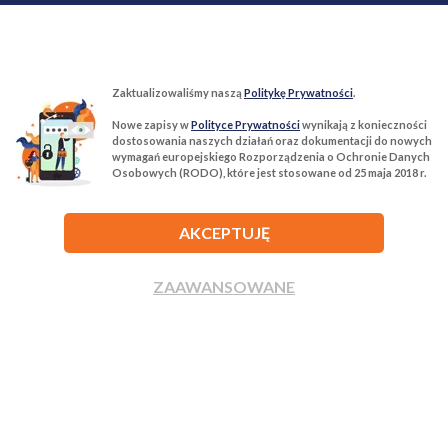
Zaktualizowaliśmy naszą
Politykę Prywatności
.
Nowe zapisy w
Polityce Prywatności
wynikają z konieczności
T:
22 299 68 68
M:
biuro@tur-nieruchomosci.pl
dostosowania naszych działań oraz dokumentacji do nowych
wymagań europejskiego Rozporządzenia o Ochronie Danych
Osobowych (RODO), które jest stosowane od 25 maja 2018 r.
Biuro Nieruchomości Tur Nieruchomości
03−134 Warszawa, ul. Książkowa 10/4u
AKCEPTUJĘ
ROZWIŃ
ZAAWANSOWANE
ZADZWOŃ
NAPISZ
Agencja nieruchomości Tur Nieruchomości © 2026 Wszelkie prawa
zastrzeżone.