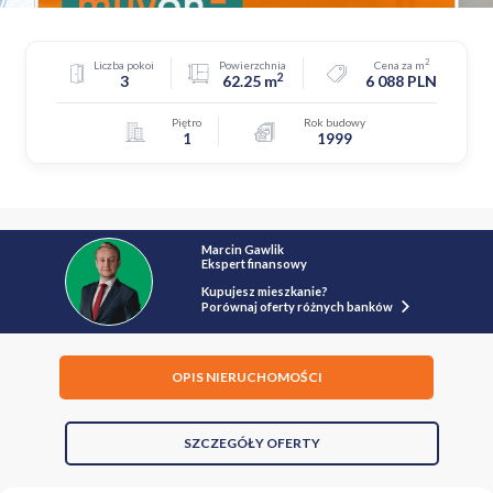
2
Liczba pokoi
Powierzchnia
Cena za m
2
3
62.25 m
6 088 PLN
Piętro
Rok budowy
1
1999
Marcin Gawlik
Ekspert finansowy
Kupujesz mieszkanie?
Porównaj oferty różnych banków
OPIS NIERUCHOMOŚCI
SZCZEGÓŁY OFERTY