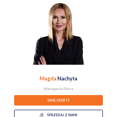
Salon z aneksem kuchennym (ok. 30 m²)
– serce domu.
Pokój/sypialnia główna (10,05 m²)
– ustawna i cicha.
Drugi pokój (8,74 m²)
– idealny na pokój dla dziecka, biuro do
pracy lub garderobę.
Funkcjonalna łazienka (3,94 m²)
z kabiną prysznicową.
Osobne WC (1,19 m²)
.
Przedpokój (5,44 m²)
z pojemną szafą.
Lokalizacja – Wszędzie blisko!Lokalizacja przy ul. Narutowicza w
centrum Leszna to gwarancja wygody. Samochód możesz zostawić
na parkingu – pieszo w kilka minut dojdziesz do sklepów, marketów,
kawiarni, szkół i przystanków autobusowych.
Konkrety:
Cena:
379 000 zł
(do rozmów dla zdecydowanego
Magda
Nachyła
kupującego)
.
Stan prawny:
Pełna własność z założoną Księgą Wieczystą
(czysta sytuacja, bez obciążeń).
Managerka Biura
INNE OFERTY
Mieszkanie jest wolne i czeka na nowego właściciela. Na żywo
przestrzeń robi jeszcze większe wrażenie!
SPRZEDAJ Z NAMI