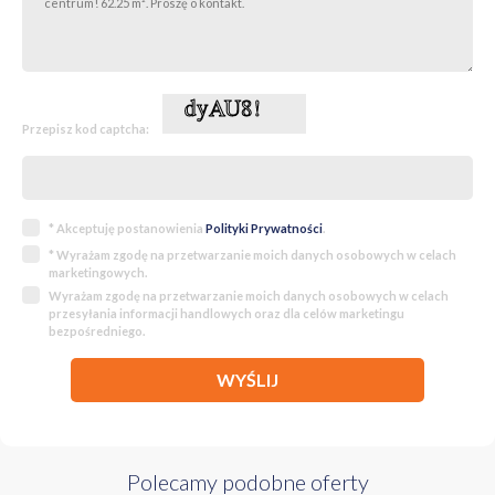
Przepisz kod captcha:
* Akceptuję postanowienia
Polityki Prywatności
.
* Wyrażam zgodę na przetwarzanie moich danych osobowych w celach
marketingowych.
Wyrażam zgodę na przetwarzanie moich danych osobowych w celach
przesyłania informacji handlowych oraz dla celów marketingu
bezpośredniego.
WYŚLIJ
Polecamy podobne oferty