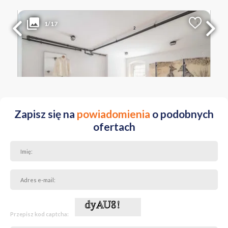
385 000 PLN
WYŁĄCZNOŚĆ
1/17
2
Liczba pokoi
Powierzchnia
Cena za m
2
4
60.67 m
6 346 PLN
WIELKOPOLSKIE Poznań Wilda ul. św. Czesława
Zapisz się na
powiadomienia
o podobnych
ofertach
Przepisz kod captcha: