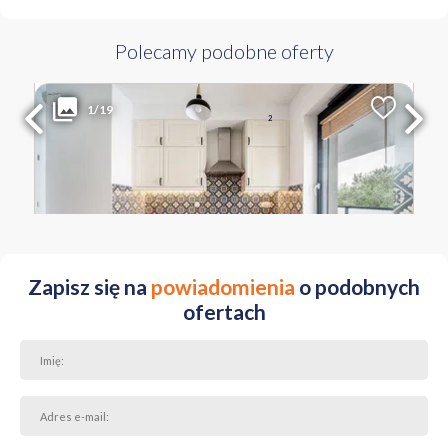
Polecamy podobne oferty
4 200 PLN
WYŁĄCZNOŚĆ
1/19
2
Liczba pokoi
Powierzchnia
Cena za m
2
2
45.40 m
93 PLN
MAZOWIECKIE Warszawa Wola ul. Jana Kazimierza
Zapisz się na
powiadomienia
o podobnych
ofertach