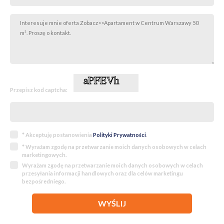
Przepisz kod captcha:
* Akceptuję postanowienia
Polityki Prywatności
.
* Wyrażam zgodę na przetwarzanie moich danych osobowych w celach
marketingowych.
Wyrażam zgodę na przetwarzanie moich danych osobowych w celach
przesyłania informacji handlowych oraz dla celów marketingu
bezpośredniego.
WYŚLIJ