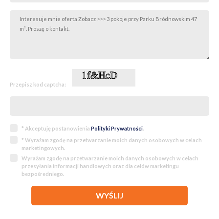
Przepisz kod captcha:
* Akceptuję postanowienia
Polityki Prywatności
.
* Wyrażam zgodę na przetwarzanie moich danych osobowych w celach
marketingowych.
Wyrażam zgodę na przetwarzanie moich danych osobowych w celach
przesyłania informacji handlowych oraz dla celów marketingu
bezpośredniego.
WYŚLIJ