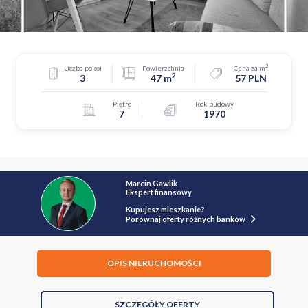
2
Liczba pokoi
Powierzchnia
Cena za m
2
3
47 m
57 PLN
Piętro
Rok budowy
7
1970
Marcin Gawlik
Ekspert finansowy
Kupujesz mieszkanie?
Porównaj oferty różnych banków
OPIS NIERUCHOMOŚCI
SZCZEGÓŁY OFERTY