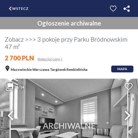
$
WSTECZ
ZGŁOŚ
WYCEŃ
Ogłoszenie archiwalne
️Zobacz >>> 3 pokoje przy Parku Bródnowskim️
47 m²
2 700 PLN
Negocjuj cenę >
MAPA
Mazowieckie Warszawa Targówek Rembielińska
1/14
ARCHIWALNE