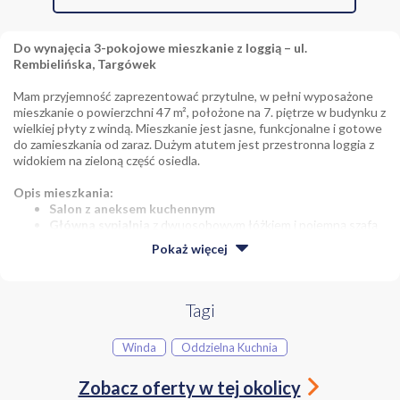
Do wynajęcia 3-pokojowe mieszkanie z loggią – ul.
Rembielińska, Targówek
Mam przyjemność zaprezentować przytulne, w pełni wyposażone
mieszkanie o powierzchni 47 m², położone na 7. piętrze w budynku z
wielkiej płyty z windą. Mieszkanie jest jasne, funkcjonalne i gotowe
do zamieszkania od zaraz. Dużym atutem jest przestronna loggia z
widokiem na zieloną część osiedla.
Opis mieszkania:
Salon z aneksem kuchennym
Główna sypialnia
z dwuosobowym łóżkiem i pojemną szafą
Mniejsza
sypialnia z biurkiem
i szafą
Pokaż
więcej
Łazienka
z wanną i pralką
Przedpokój z
pojemną szafą
Loggia z widokiem na zieleń – idealne miejsce na poranną
kawę
Tagi
Winda
Oddzielna Kuchnia
Lokalizacja:
Ul. Rembielińska, Targówek
– lokalizacja z dobrą
Zobacz oferty w tej okolicy
komunikacją