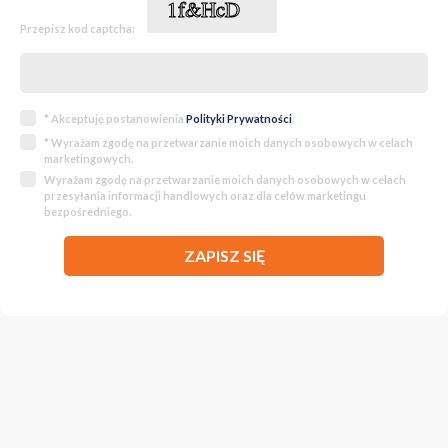
Przepisz kod captcha:
* Akceptuję postanowienia
Polityki Prywatności
.
* Wyrażam zgodę na przetwarzanie moich danych osobowych w celach
marketingowych.
Wyrażam zgodę na przetwarzanie moich danych osobowych w celach
przesyłania informacji handlowych oraz dla celów marketingu
bezpośredniego.
ZAPISZ SIĘ