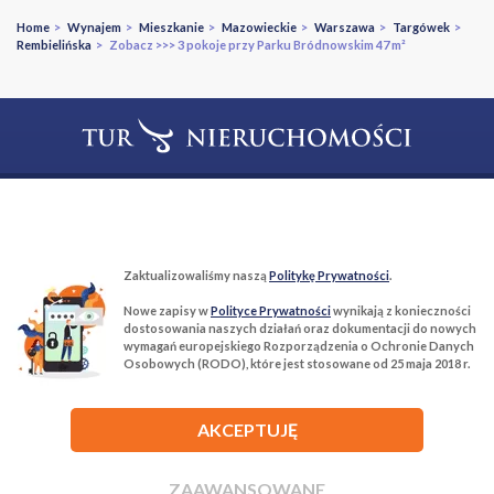
Home
>
Wynajem
>
Mieszkanie
>
Mazowieckie
>
Warszawa
>
Targówek
>
Rembielińska
> ️Zobacz >>> 3 pokoje przy Parku Bródnowskim️ 47 m²
T:
22 299 68 68
M:
biuro@tur-nieruchomosci.pl
Biuro Nieruchomości Tur Nieruchomości
Zaktualizowaliśmy naszą
Politykę Prywatności
.
03−134 Warszawa, ul. Książkowa 10/4u
Nowe zapisy w
Polityce Prywatności
wynikają z konieczności
dostosowania naszych działań oraz dokumentacji do nowych
wymagań europejskiego Rozporządzenia o Ochronie Danych
ROZWIŃ
Osobowych (RODO), które jest stosowane od 25 maja 2018 r.
AKCEPTUJĘ
ZAAWANSOWANE
Agencja nieruchomości Tur Nieruchomości © 2026 Wszelkie prawa