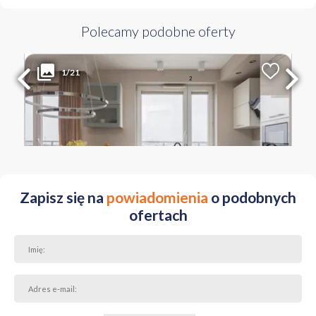
Polecamy podobne oferty
2 499 PLN
WYŁĄCZNOŚĆ
1/21
2
Liczba pokoi
Powierzchnia
Cena za m
2
2
47.80 m
52 PLN
MAZOWIECKIE Warszawa Białołęka ul. Skarbka z Gór
Zapisz się na
powiadomienia
o podobnych
ofertach