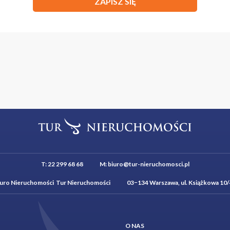
ZAPISZ SIĘ
T:
22 299 68 68
M:
biuro@tur-nieruchomosci.pl
iuro Nieruchomości Tur Nieruchomości 03−134 Warszawa, ul. Książkowa 10/
O NAS