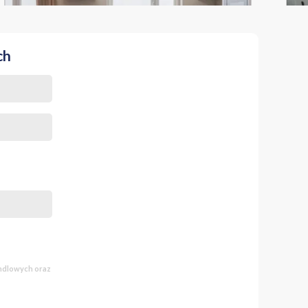
ch
andlowych oraz