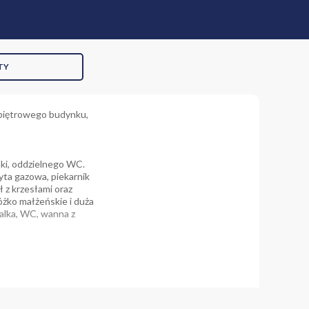
TY
 piętrowego budynku,
nki, oddzielnego WC.
yta gazowa, piekarnik
ł z krzesłami oraz
żko małżeńskie i duża
pralka, WC, wanna z
ale usługowe.