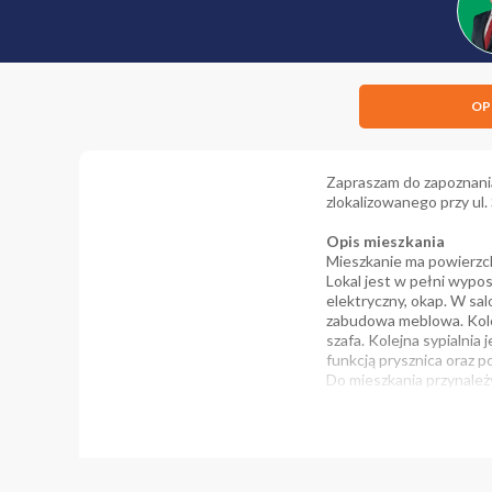
OP
Zapraszam do zapoznania
zlokalizowanego przy ul.
Opis mieszkania
Mieszkanie ma powierzc
Lokal jest w pełni wypo
elektryczny, okap. W sal
zabudowa meblowa. Kolej
szafa. Kolejna sypialnia
funkcją prysznica oraz p
Do mieszkania przynależ
Budynek i okolica
Mieszkanie położone na 
Dodatkowe koszty