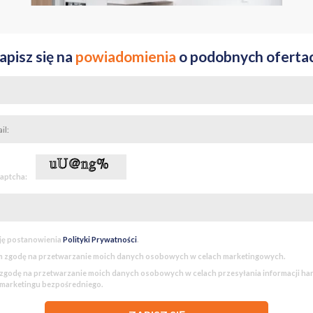
apisz się na
powiadomienia
o podobnych oferta
captcha:
ję postanowienia
Polityki Prywatności
.
 zgodę na przetwarzanie moich danych osobowych w celach marketingowych.
godę na przetwarzanie moich danych osobowych w celach przesyłania informacji h
 marketingu bezpośredniego.