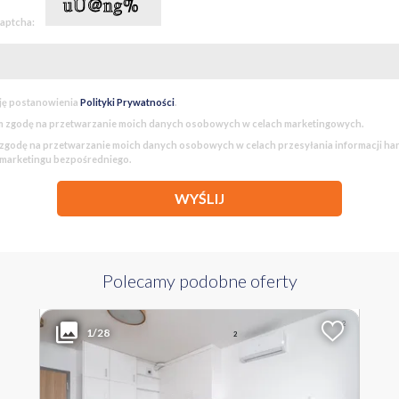
captcha:
ję postanowienia
Polityki Prywatności
.
 zgodę na przetwarzanie moich danych osobowych w celach marketingowych.
godę na przetwarzanie moich danych osobowych w celach przesyłania informacji h
 marketingu bezpośredniego.
WYŚLIJ
Polecamy podobne oferty
3 400 PLN
WYŁĄCZNOŚĆ
2
Liczba pokoi
Powierzchnia
Cena za m
1/28
2
2
27.70 m
123 PLN
MAZOWIECKIE Warszawa Bemowo ul. Sternicza