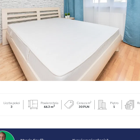
2
Liczba pokoi
Powierzchnia
Cena za m
Piętro
R
2
3
66.3 m
30 PLN
1