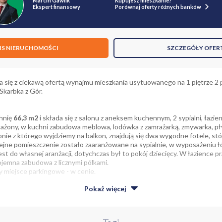
Marcin Gawlik
Kupujesz mieszkanie?
Ekspert finansowy
Porównaj oferty różnych banków
IS NIERUCHOMOŚCI
SZCZEGÓŁY OFER
 się z ciekawą ofertą wynajmu mieszkania usytuowanego na 1 piętrze 2
 Skarbka z Gór.
hnię
66,3 m2
i składa się z salonu z aneksem kuchennym, 2 sypialni, łazie
sażony, w kuchni zabudowa meblowa, lodówka z zamrażarką, zmywarka, pł
onie z którego wyjdziemy na balkon, znajdują się dwa wygodne fotele, stó
ne pomieszczenie zostało zaaranżowane na sypialnie, w wyposażeniu łó
 jest do własnej aranżacji, dotychczas był to pokój dziecięcy. W łazience 
ojemna zabudowa z licznymi pólkami.
y miejsce parkingowe - w cenie.
Pokaż
więcej
dosyć kameralnym ogrodzonym osiedlu z ochroną. W okolicy sklepy i lok