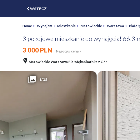
$
WSTECZ
ZGŁOŚ
WYCEŃ
Home
>
Wynajem
>
Mieszkanie
>
Mazowieckie
>
Warszawa
>
Białoł
3 pokojowe mieszkanie do wynajęcia! 66.3 
3 000 PLN
Negocjuj cenę >
Mazowieckie Warszawa Białołęka Skarbka z Gór
1/35