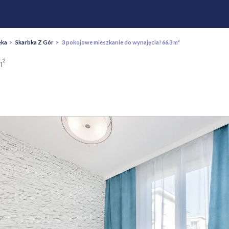
ęka
>
Skarbka Z Gór
> 3 pokojowe mieszkanie do wynajęcia! 66.3 m²
m²