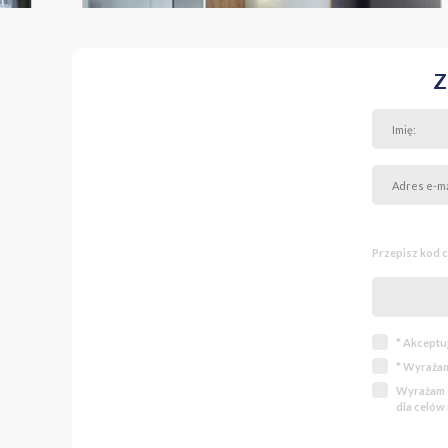
Z
Przepisz kod 
* Akceptu
* Wyrażam
Wyrażam z
dla celów