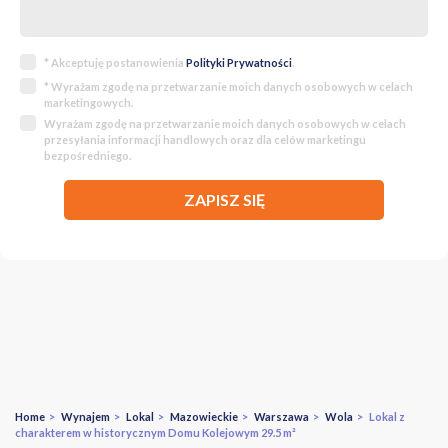
* Akceptuję postanowienia
Polityki Prywatności
.
* Wyrażam zgodę na przetwarzanie moich danych osobowych w celach
marketingowych.
Wyrażam zgodę na przetwarzanie moich danych osobowych w celach
przesyłania informacji handlowych oraz dla celów marketingu
bezpośredniego.
ZAPISZ SIĘ
Home
>
Wynajem
>
Lokal
>
Mazowieckie
>
Warszawa
>
Wola
> Lokal z
charakterem w historycznym Domu Kolejowym 29.5 m²