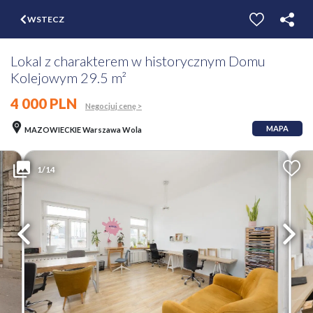
$
WSTECZ
ZGŁOŚ
WYCEŃ
Lokal z charakterem w historycznym Domu
Kolejowym 29.5 m²
4 000 PLN
Negocjuj cenę >
MAPA
MAZOWIECKIE Warszawa Wola
1/14