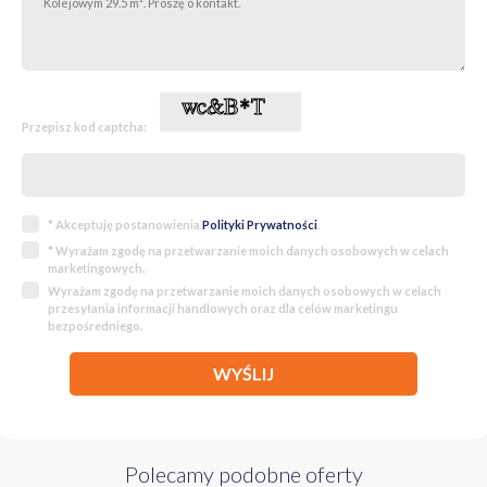
To jedna z tych przestrzeni, które najlepiej poznaje się na żywo.
Przepisz kod captcha:
* Akceptuję postanowienia
Polityki Prywatności
.
* Wyrażam zgodę na przetwarzanie moich danych osobowych w celach
marketingowych.
Wyrażam zgodę na przetwarzanie moich danych osobowych w celach
przesyłania informacji handlowych oraz dla celów marketingu
bezpośredniego.
WYŚLIJ
Polecamy podobne oferty