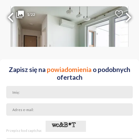
3 600 PLN
WYŁĄCZNOŚĆ
1/22
2
Liczba pokoi
Powierzchnia
Cena za m
2
2
39.63 m
91 PLN
MAZOWIECKIE Warszawa ul. Jagiellońska
Zapisz się na
powiadomienia
o podobnych
ofertach
Przepisz kod captcha: