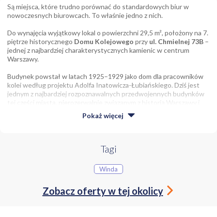
Są miejsca, które trudno porównać do standardowych biur w
nowoczesnych biurowcach. To właśnie jedno z nich.
Do wynajęcia wyjątkowy lokal o powierzchni 29,5 m², położony na 7.
piętrze historycznego
Domu Kolejowego
przy
ul. Chmielnej 73B
–
jednej z najbardziej charakterystycznych kamienic w centrum
Warszawy.
Budynek powstał w latach 1925–1929 jako dom dla pracowników
kolei według projektu Adolfa Inatowicza-Łubiańskiego. Dziś jest
jednym z najbardziej rozpoznawalnych przedwojennych budynków
tej części miasta, nierozerwalnie związanym z historią Warszawy i
Powstania Warszawskiego.
Pokaż
więcej
Lokal idealnie wpisuje się w klimat kreatywnej, miejskiej Warszawy.
To przestrzeń dla osób i firm, które szukają czegoś więcej niż
kolejnego anonimowego biura.
Tagi
Lokal jest bardzo dobrze doświetlony dzięki dużym oknom i
wysokiemu położeniu. Z wnętrza rozciąga się widok na starszą
Winda
część Warszawy oraz wyjątkową miejską panoramę, która tworzy
niepowtarzalny klimat do pracy.
Zobacz oferty w tej okolicy
Do dyspozycji najemcy pozostają również części wspólne:
przestronny korytarz,
poczekalnia dla klientów,