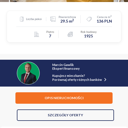
2
Powierzchnia
Cena za m
Liczba pokoi
2
29.5 m
136 PLN
Piętro
Rok budowy
7
1925
Marcin Gawlik
Ekspert finansowy
Kupujesz mieszkanie?
Porównaj oferty różnych banków
OPIS NIERUCHOMOŚCI
SZCZEGÓŁY OFERTY