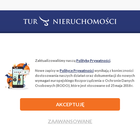
T:
22 299 68 68
M:
biuro@tur-nieruchomosci.pl
Biuro Nieruchomości Tur Nieruchomości
Zaktualizowaliśmy naszą
Politykę Prywatności
.
03−134 Warszawa, ul. Książkowa 10/4u
Nowe zapisy w
Polityce Prywatności
wynikają z konieczności
dostosowania naszych działań oraz dokumentacji do nowych
wymagań europejskiego Rozporządzenia o Ochronie Danych
ROZWIŃ
Osobowych (RODO), które jest stosowane od 25 maja 2018 r.
AKCEPTUJĘ
ZAAWANSOWANE
Agencja nieruchomości Tur Nieruchomości © 2026 Wszelkie prawa
zastrzeżone.