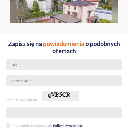
Mazowieckie Warszawa Białołęka Dołowa
Zapisz się na
powiadomienia
o podobnych
ofertach
Przepisz kod captcha:
* Akceptuję postanowienia
Polityki Prywatności
.