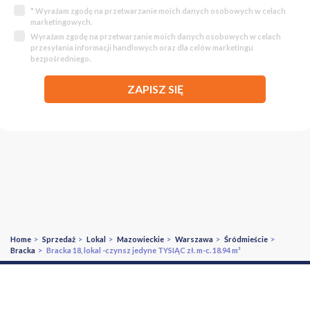
* Wyrażam zgodę na przetwarzanie moich danych osobowych w celach
marketingowych.
Wyrażam zgodę na przetwarzanie moich danych osobowych w celach
przesyłania informacji handlowych oraz dla celów marketingu
bezpośredniego.
ZAPISZ SIĘ
Home
>
Sprzedaż
>
Lokal
>
Mazowieckie
>
Warszawa
>
Śródmieście
>
Bracka
> Bracka 18, lokal -czynsz jedyne TYSIĄC zł. m-c. 18.94 m²