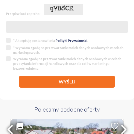
Przepisz kod captcha:
* Akceptuję postanowienia
Polityki Prywatności
.
* Wyrażam zgodę na przetwarzanie moich danych osobowych w celach
marketingowych.
Wyrażam zgodę na przetwarzanie moich danych osobowych w celach
przesyłania informacji handlowych oraz dla celów marketingu
bezpośredniego.
WYŚLIJ
Polecamy podobne oferty
1 990 000 PLN
WYŁĄCZNOŚĆ
1/8
2
Liczba pokoi
Powierzchnia
Cena za m
2
1714 m
1 161 PLN