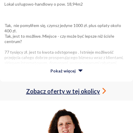
Lokal usługowo-handlowy o pow. 18,94m2
Tak, nie pomyliłem się, czynsz jedyne 1000 zł. plus opłaty około
400 zł.
Tak, jest to możliwe. Miejsce - czy może być lepsze niż ścisłe
centrum?
77 tysięcy zł. jest to kwota odstępnego . Istnieje możliwość
przejęcia całego dobrze prosperującego biznesu wraz z klientami,
sklepem internetowym, domenami, wypracowanymi rabatami,
możliwością zatowarowania sklepu w komis itd, Sklep istnieje
Pokaż
więcej
prawie 40 lat! gotowy biznes do przejęcia za 95 tysięcy zł.
Zobacz oferty w tej okolicy