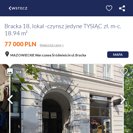
$
WSTECZ
ZGŁOŚ
WYCEŃ
Bracka 18, lokal -czynsz jedyne TYSIĄC zł. m-c.
18.94 m²
77 000 PLN
Negocjuj cenę >
MAPA
MAZOWIECKIE Warszawa Śródmieście ul. Bracka
1/4