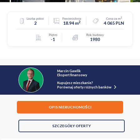
2
Liczba pokoi
Powierzchnia
Cena za m
2
2
18.94 m
4 065 PLN
Piętro
Rok budowy
-1
1980
Marcin Gawlik
Ekspert finansowy
Kupujesz mieszkanie?
Porównaj oferty różnych banków
OPIS NIERUCHOMOŚCI
SZCZEGÓŁY OFERTY