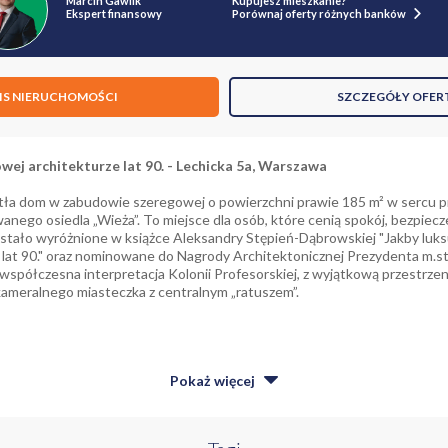
Marcin Gawlik
Kupujesz mieszkanie?
Ekspert finansowy
Porównaj oferty różnych banków
IS NIERUCHOMOŚCI
SZCZEGÓŁY OFER
ej architekturze lat 90. - Lechicka 5a, Warszawa
atła dom w zabudowie szeregowej o powierzchni prawie 185 m² w sercu 
nego osiedla „Wieża”. To miejsce dla osób, które cenią spokój, bezpiecz
ostało wyróżnione w książce Aleksandry Stępień-Dąbrowskiej "Jakby lu
lat 90." oraz nominowane do Nagrody Architektonicznej Prezydenta m.s
 współczesna interpretacja Kolonii Profesorskiej, z wyjątkową przestrze
ameralnego miasteczka z centralnym „ratuszem”.
Pokaż
więcej
poddasze jako dodatkowa przestrzeń
mieszczenia w piwnicy