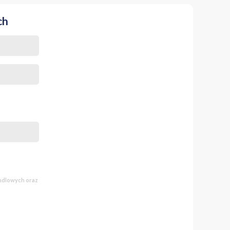
ch
spot (with permit)
andlowych oraz