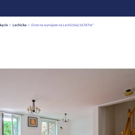
kęcie
>
Lechicka
> Dom na wynajem na Lechickiej 167.87 m²