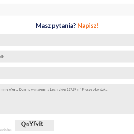
k i słoneczny taras
tektonicznie wyróżnione osiedle
Masz pytania?
Napisz!
zenie kameralności i świetnej komunikacji. W pobliżu znajdują się sklepy
busowe i ścieżki rowerowe. Układ urbanistyczny inspirowany małymi, his
limat i sprawia, że miejsce to jest wyjątkowe na mapie Warszawy.
 administracyjny: 3 260 zł
nków (ok. 300zł)
akter informacyjny i nie stanowi oferty handlowej w rozumieniu art. 66
captcha: