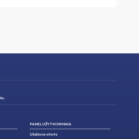
chools, bus stops, and
and makes it a standout
 300 PLN per month).
tional security for the
efined in Article 66 §1
4u
PANEL UŻYTKOWNIKA
Ulubione oferty