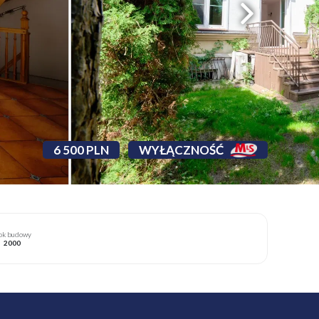
6 500 PLN
WYŁĄCZNOŚĆ
ok budowy
2000