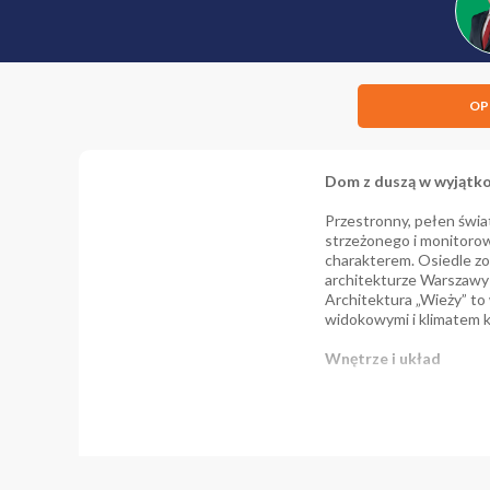
OP
Dom z duszą w wyjątkow
Przestronny, pełen świ
strzeżonego i monitorowa
charakterem. Osiedle z
architekturze Warszawy 
Architektura „Wieży” to
widokowymi i klimatem k
Wnętrze i układ
2 kondygnacje + 
5 pokoi oraz 2 po