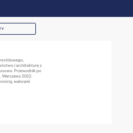
TY
prestiżowego,
eństwo i architekturę z
ksusowo. Przewodnik po
t. Warszawy 2022.
nnością, walorami