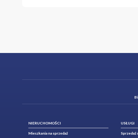
The “Wieża” estate combi
cycling routes. Its urba
address in Warsaw.
Rental terms
Rent: 6 500 PLN
Utilities & administrati
Electricity is charged a
Occasional Lease Agreeme
landlord while ensuring 
Refundable security de
The above offer is for i
of the Polish Civil Code.
B
NIERUCHOMOŚCI
USŁUGI
Mieszkania na sprzedaż
Sprzedaż 