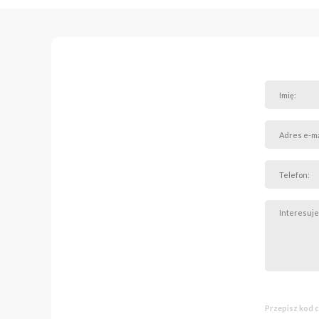
Kameralny ogróde
Prestiżowe, archi
Pełna własność
Lokalizacja
Osiedle „Wieża” to połąc
szkoły, przystanki auto
tworzy niepowtarzalny k
Warunki najmu
Czynsz: 6 500 zł
Opłaty za media i czynsz
Opłaty za prąd wg rachu
Najem okazjonalny
Kaucja: 10 300 zł
Powyższa oferta ma char
Przepisz kod 