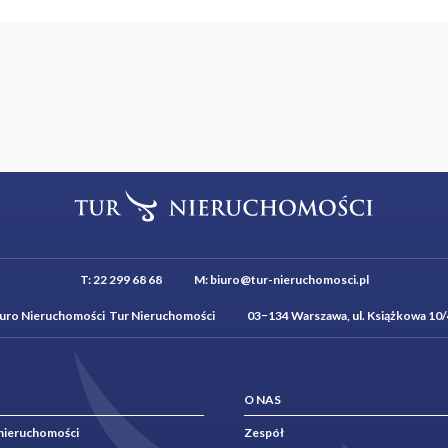
nes intimacy with excellent connectivity. Nearby are shops, services, s
n layout, inspired by historic small towns, creates a unique atmosphere 
on fee: 3 260 PLN
ccording to actual consumption based on utility bills (on average approx.
nt (a specific form of tenancy regulated by Polish law. It provides addi
full transparency and clear rules for the tenant)
posit: PLN 10 300 PLN
nformation purposes only and does not constitute a commercial offer as d
T:
22 299 68 68
M:
biuro@tur-nieruchomosci.pl
iuro Nieruchomości Tur Nieruchomości 03−134 Warszawa, ul. Książkowa 10/
O NAS
nieruchomości
Zespół