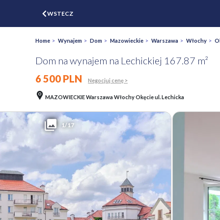
$
WSTECZ
ZGŁOŚ
WYCEŃ
Home
>
Wynajem
>
Dom
>
Mazowieckie
>
Warszawa
>
Włochy
>
O
Dom na wynajem na Lechickiej 167.87 m²
6 500 PLN
Negocjuj cenę >
MAZOWIECKIE Warszawa Włochy Okęcie ul. Lechicka
1/17