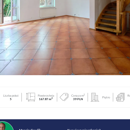
2
Liczba pokoi
Powierzchnia
Cena za m
R
Piętro
2
5
167.87 m
39 PLN