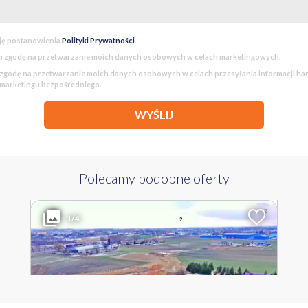
wydatek, to zabezpieczenie kapitału w grunt i mury z potężnym potencja
 na umówienie się na prezentację!
ję postanowienia
Polityki Prywatności
.
 zgodę na przetwarzanie moich danych osobowych w celach marketingowych.
godę na przetwarzanie moich danych osobowych w celach przesyłania informacji h
 marketingu bezpośredniego.
WYŚLIJ
Polecamy podobne oferty
139 000 PLN
WYŁĄCZNOŚĆ
2
Liczba pokoi
Powierzchnia
Cena za m
1/4
2
1046 m
133 PLN
KUJAWSKO-POMORSKIE włocławski