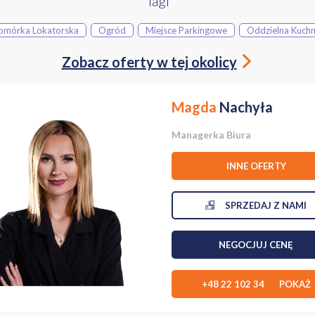
Tagi
A (4800 m2) I MOŻLIWOŚCI INWESTYCYJNE:
odarowania (MPZP) oznacza ten teren symbolem 4MN/U (zabudowa mies
omórka Lokatorska
Ogród
Miejsce Parkingowe
Oddzielna Kuchn
gromnym areale, możliwości są nieograniczone:
ra: ogromna powierzchnia parteru, brak barier w dawnych salach lekcyjny
Zobacz oferty w tej okolicy
fortowej i spokojnej placówki opiekuńczej.
 agroturystyka: połączenie zabytkowych murów, ogromnych sal i wielkieg
rum szkoleniowe, dom weselny, prywatną klinikę lub pensjonat. Dodatk
Magda
Nachyła
uszony staw, który po reaktywacji może stać się sercem ogrodu rekreacyj
gości czy po prostu jako prywatna oaza spokoju.
natychmiastowy zysk: plan miejscowy dopuszcza wydzielanie nowych dział
Managerka Biura
ać historyczny dom, a resztę gruntu podzielić na 2-3 niezależne działki
apitał.
INNE OFERTY
W MURACH I ROZKŁAD:
X i XX wieku został wzniesiony jeszcze w czasach zaborów jako solidna 
SPRZEDAJ Z NAMI
nieruchomości wraz z przynależnościami to blisko 415 m2
.73 m2 powierzchni użytkowej): 4 ustawne pokoje, jasna kuchnia, łazienka,
estrzeń do życia.
ryczna (dawna część szkolna ok. 76.34m2): dwie otwarte przestrzenie (da
NEGOCJUJ CENĘ
sce idealne na biuro, sale rehabilitacyjne, szkołę językową lub dodatkowe
RZEŃ:
+48 22 102 34 POKAŻ
ch) o powierzchni 79.51 m2 - doskonałe do adaptacji na strefę rekreacyj
odarcze - murowane budynki gospodarcze o łącznej powierzchni pomocni