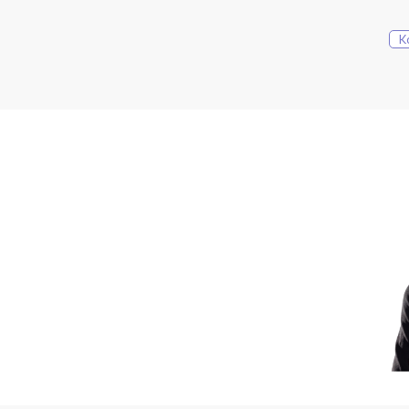
GIGANTYCZNA DZIAŁK
Miejscowy Plan Zagosp
K
i usługowa). Przy tak o
- dom opieki / dom senio
sprzyjają stworzeniu kom
- ośrodek szkoleniowy /
gotowy przepis na cent
atutem działki jest wys
spacerów dla seniorów, 
- podział geodezyjny i 
1000 m². Możesz zatrzym
sprzedać je, odzyskując k
HISTORIA ZAPISANA 
Ten gmach z przełomu XI
powierzchnia zbywanych 
- strefa mieszkalna (120
komunikacja. Idealna prz
- strefa usługowo-histo
zaplecze sanitarne. Miej
DODATKOWA PRZEST
- ogromne poddasze (stry
- solidne zaplecze gosp