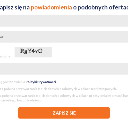
apisz się na
powiadomienia
o podobnych oferta
captcha:
ję postanowienia
Polityki Prywatności
.
 zgodę na przetwarzanie moich danych osobowych w celach marketingowych.
godę na przetwarzanie moich danych osobowych w celach przesyłania informacji h
 marketingu bezpośredniego.
ZAPISZ SIĘ