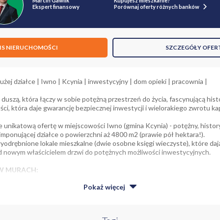
Marcin Gawlik
Kupujesz mieszkanie?
Ekspert finansowy
Porównaj oferty różnych banków
IS NIERUCHOMOŚCI
SZCZEGÓŁY OFER
żej działce | Iwno | Kcynia | inwestycyjny | dom opieki | pracownia |
duszą, która łączy w sobie potężną przestrzeń do życia, fascynującą hist
i, która daje gwarancję bezpiecznej inwestycji i wielorakiego zwrotu ka
 unikatową ofertę w miejscowości Iwno (gmina Kcynia) - potężny, hist
imponującej działce o powierzchni aż 4800 m2 (prawie pół hektara!).
odrębnione lokale mieszkalne (dwie osobne księgi wieczyste), które da
d nowym właścicielem drzwi do potężnych możliwości inwestycyjnych.
 W MURACH:
 Ten solidny gmach z przełomu XIX i XX wieku został wzniesiony w czasac
Pokaż
więcej
t zakładał jedną, potężną izbę lekcyjną oraz przylegające do niej obszern
aborach budynek przeszedł w polskie ręce, a dzieci w okolicy zaczęło prz
towano na drugą salę szkolną. Dziś te solidne, ponad stuletnie mury pam
zekają na nowego właściciela!