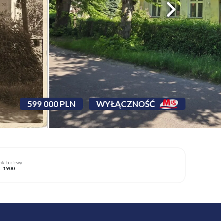
599 000 PLN
WYŁĄCZNOŚĆ
ok budowy
1900