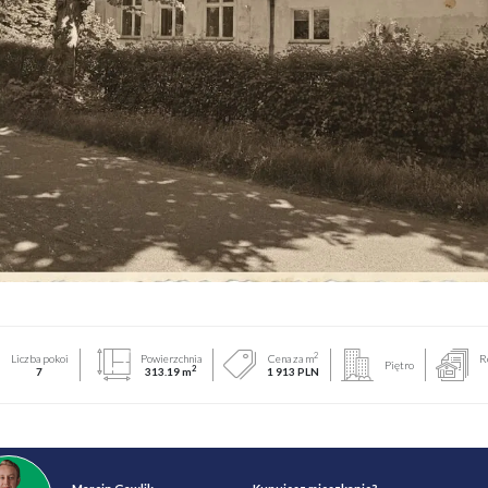
2
Liczba pokoi
Powierzchnia
Cena za m
R
Piętro
2
7
313.19 m
1 913 PLN