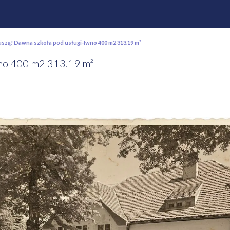
szą! Dawna szkoła pod usługi-Iwno 400 m2 313.19 m²
wno 400 m2 313.19 m²