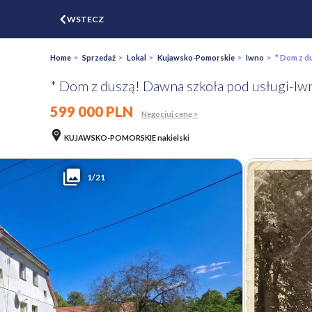
$
WSTECZ
ZGŁOŚ
WYCEŃ
Home
>
Sprzedaż
>
Lokal
>
Kujawsko-Pomorskie
>
Iwno
> * Dom z du
* Dom z duszą! Dawna szkoła pod usługi-I
599 000 PLN
Negocjuj cenę >
KUJAWSKO-POMORSKIE nakielski
1/21