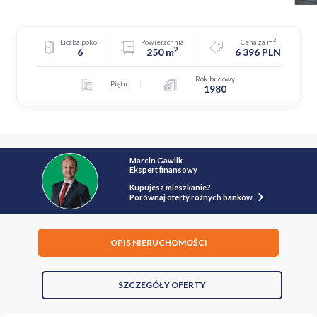
2
Liczba pokoi
Powierzchnia
Cena za m
2
6
250 m
6 396 PLN
Rok budowy
Piętro
1980
Marcin Gawlik
Ekspert finansowy
Kupujesz mieszkanie?
Porównaj oferty różnych banków
OPIS NIERUCHOMOŚCI
SZCZEGÓŁY OFERTY