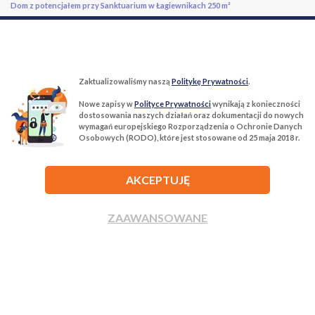
Dom z potencjałem przy Sanktuarium w Łagiewnikach 250 m²
Zaktualizowaliśmy naszą
Politykę Prywatności
.
Nowe zapisy w
Polityce Prywatności
wynikają z konieczności
T:
22 299 68 68
M:
biuro@tur-nieruchomosci.pl
dostosowania naszych działań oraz dokumentacji do nowych
wymagań europejskiego Rozporządzenia o Ochronie Danych
Osobowych (RODO), które jest stosowane od 25 maja 2018 r.
Biuro Nieruchomości Tur Nieruchomości
03−134 Warszawa, ul. Książkowa 10/4u
AKCEPTUJĘ
ROZWIŃ
ZAAWANSOWANE
ZADZWOŃ
NAPISZ
Agencja nieruchomości Tur Nieruchomości © 2026 Wszelkie prawa
zastrzeżone.