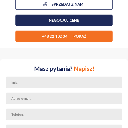
SPRZEDAJ Z NAMI
II Piętro :
Salon z otwartą kuchnią
NEGOCJUJ CENĘ
Sypialnia
Pokój
Łazienka
Balkon
+48 22 102 34 POKAŻ
III Piętro :
Kuchnia z jadalnią
Sypialnia
Łazienka
Taras
Masz pytania?
Napisz!
STANDARD I STAN TECHNICZNY:
Ogrzewanie gazowe
Okna PCV
Dobrze doświetlone wnętrza
Możliwość
wydzielenia trzech osobnych
lokali mieszkalnych
Brama wjazdowa i garażowa
LOKALIZACJA:
Łagiewniki - Kraków, dzielnica Łagiewniki-Borek Fałęcki
Wyjątkowo spokojna i bezpieczna okolica