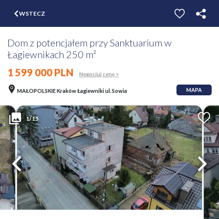
$
WSTECZ
ZGŁOŚ
WYCEŃ
Dom z potencjałem przy Sanktuarium w
Łagiewnikach 250 m²
1 599 000 PLN
Negocjuj cenę >
MAPA
MAŁOPOLSKIE Kraków Łagiewniki ul. Sowia
1/15