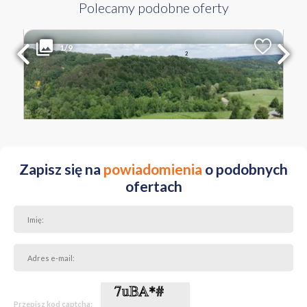
Polecamy podobne oferty
1 800 000
WYŁĄCZNOŚĆ
1/9
2
Liczba pokoi
Powierzchnia
Cena za m
2
12700 m
142
MAŁOPOLSKIE wadowicki ul. Kardynała Karola Wojtyły
Zapisz się na
powiadomienia
o podobnych
ofertach
Przepisz kod captcha: