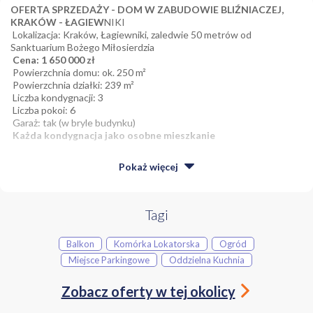
OFERTA SPRZEDAŻY - DOM W ZABUDOWIE BLIŹNIACZEJ,
KRAKÓW - ŁAGIEW
NIKI
Lokalizacja: Kraków, Łagiewniki, zaledwie 50 metrów od
Sanktuarium Bożego Miłosierdzia
Cena: 1 650 000 zł
Powierzchnia domu: ok. 250 m²
Powierzchnia działki: 239 m²
Liczba kondygnacji: 3
Liczba pokoi: 6
Garaż: tak (w bryle budynku)
Każda kondygnacja jako osobne mieszkanie
OPIS NIERUCHOMOŚCI:
Pokaż
więcej
Na sprzedaż przestronny dom w zabudowie bliźniaczej o
powierzchni całkowitej niespełna 300 m², położony w jednej z
najbardziej prestiżowych i rozpoznawalnych lokalizacji Krakowa -
Łagiewnikach.
Budynek usytuowany jest zaledwie 50 metrów od
Tagi
Sanktuarium Bożego Miłosierdzia, co czyni tę ofertę
wyjątkową zarówno pod kątem inwestycyjnym, jak i do
Balkon
Komórka Lokatorska
Ogród
zamieszkania.
Miejsce Parkingowe
Oddzielna Kuchnia
Dom składa się z trzech niezależnych kondygnacji, z których każda
może funkcjonować jako osobne mieszkanie - idealne rozwiązanie
Zobacz oferty w tej okolicy
dla dużej rodziny,
najmu krótko- lub długoterminowego
, bądź
prowadzenia działalności (np. biura, gabinetu, domu gościnnego).