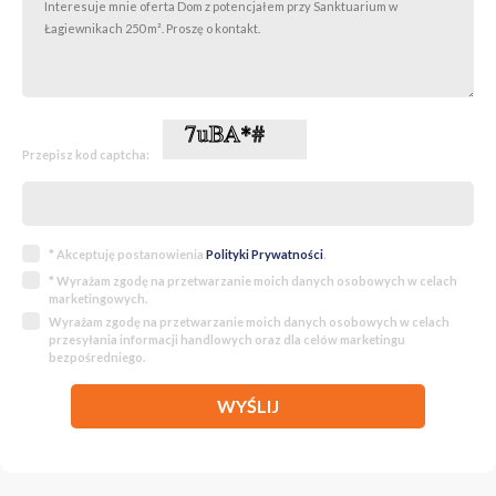
W bezpośrednim sąsiedztwie
Sanktuarium Bożego Miłosierdzia
Bardzo dobra komunikacja: przystanki tramwajowe i autobusowe w
zasięgu kilku minut
Szybki dojazd do centrum Krakowa (ok. 15 minut)
W pobliżu sklepy, szkoły, przedszkola, tereny zielone
Zainteresowanych zapraszam do kontaktu w celu umówienia
prezentacji!
Przepisz kod captcha:
* Akceptuję postanowienia
Polityki Prywatności
.
* Wyrażam zgodę na przetwarzanie moich danych osobowych w celach
marketingowych.
Wyrażam zgodę na przetwarzanie moich danych osobowych w celach
przesyłania informacji handlowych oraz dla celów marketingu
bezpośredniego.
WYŚLIJ