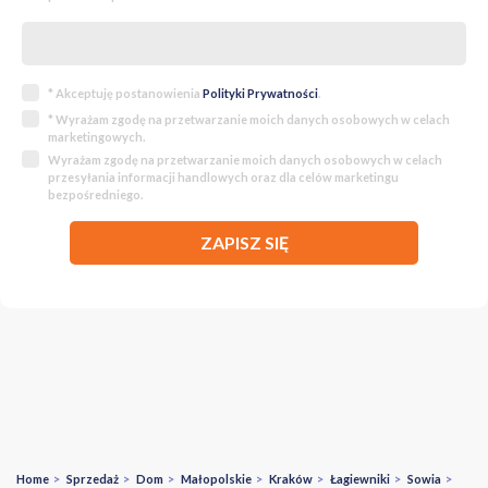
* Akceptuję postanowienia
Polityki Prywatności
.
* Wyrażam zgodę na przetwarzanie moich danych osobowych w celach
marketingowych.
Wyrażam zgodę na przetwarzanie moich danych osobowych w celach
przesyłania informacji handlowych oraz dla celów marketingu
bezpośredniego.
ZAPISZ SIĘ
Home
>
Sprzedaż
>
Dom
>
Małopolskie
>
Kraków
>
Łagiewniki
>
Sowia
>