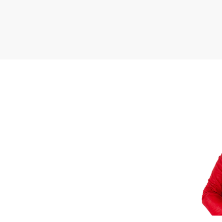
interpretacji wnętrza.
Na jego pierwszym pozio
pracę, a także łazienkę.
pracy oraz przechowywa
Mieszkanie od wejścia s
Brak intensywnego ruch
do życia. Również komf
cenniejsza wartość niż d
surowego minimalizmu i 
inwestycyjnej" turysty
sypialnianych rejonach 
Zakup takiej nieruchomo