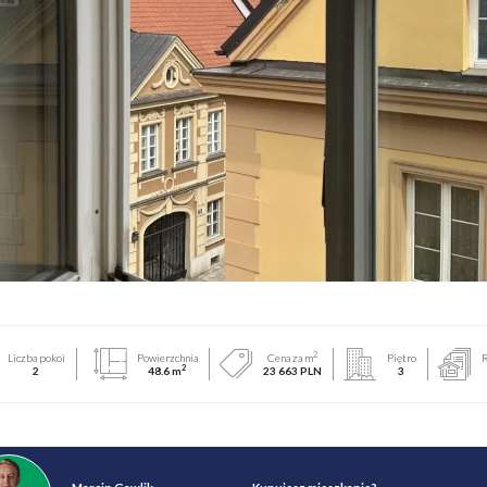
2
Liczba pokoi
Powierzchnia
Cena za m
Piętro
R
2
2
48.6 m
23 663 PLN
3