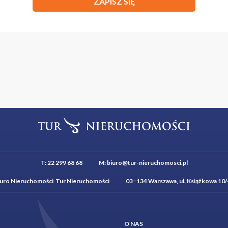
ZAPISZ SIĘ
T:
22 299 68 68
M:
biuro@tur-nieruchomosci.pl
iuro Nieruchomości Tur Nieruchomości 03−134 Warszawa, ul. Książkowa 10/
O NAS