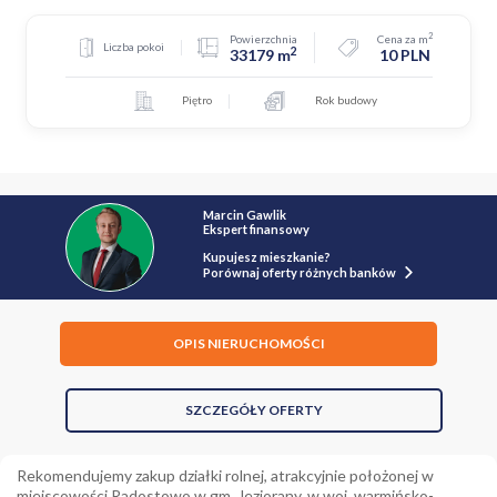
2
Powierzchnia
Cena za m
Liczba pokoi
2
33179 m
10 PLN
Piętro
Rok budowy
Marcin Gawlik
Ekspert finansowy
Kupujesz mieszkanie?
Porównaj oferty różnych banków
OPIS NIERUCHOMOŚCI
SZCZEGÓŁY OFERTY
Rekomendujemy zakup działki rolnej, atrakcyjnie położonej w
miejscowości Radostowo w gm. Jeziorany, w woj. warmińsko-