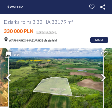
$
WSTECZ
ZGŁOŚ
WYCEŃ
Działka rolna 3,32 HA 33179 m²
330 000 PLN
Negocjuj cenę >
MAPA
WARMIŃSKO-MAZURSKIE olsztyński
1/14