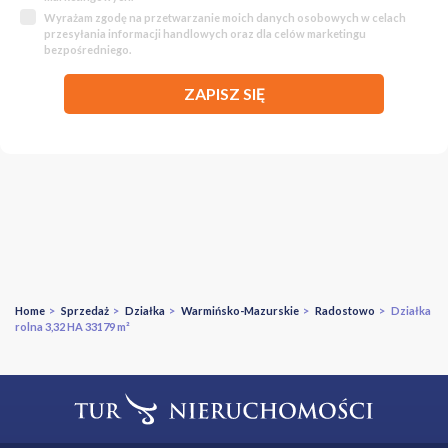
Wyrażam zgodę na przetwarzanie moich danych osobowych w celach
przesyłania informacji handlowych oraz dla celów marketingu
bezpośredniego.
ZAPISZ SIĘ
Home
>
Sprzedaż
>
Działka
>
Warmińsko-Mazurskie
>
Radostowo
> Działka
rolna 3,32 HA 33179 m²