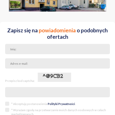
Zapisz się na
powiadomienia
o podobnych
ofertach
Przepisz kod captcha:
* Akceptuję postanowienia
Polityki Prywatności
.
* Wyrażam zgodę na przetwarzanie moich danych osobowych w celach
marketingowych.