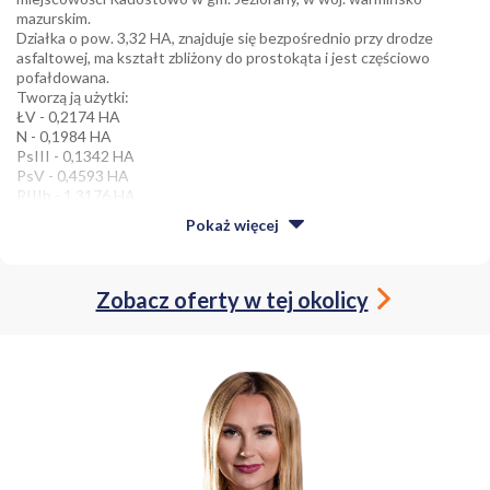
mazurskim.
Działka o pow. 3,32 HA, znajduje się bezpośrednio przy drodze
asfaltowej, ma kształt zbliżony do prostokąta i jest częściowo
pofałdowana.
Tworzą ją użytki:
ŁV - 0,2174 HA
N - 0,1984 HA
PsIII - 0,1342 HA
PsV - 0,4593 HA
RIIIb - 1,3176 HA
RIVa - 0,9910 HA
Pokaż
więcej
W najbliższej okolicy znajdują się tereny zielone porośnięte lasami.
Najbliższe jezioro Blanki znajduje się w odległości ok. 3 km.
Odległość do :
Zobacz oferty w tej okolicy
Radostowo - 750 m
Jeziorany - 1 0 km
Biskupiec - 35 km
Olsztyn - 41 km
Zachęcamy do kontaktu, pokażemy nieruchomość, opowiemy o niej
więcej.