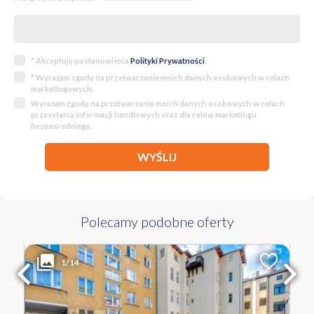
* Akceptuję postanowienia
Polityki Prywatności
.
* Wyrażam zgodę na przetwarzanie moich danych osobowych w celach
marketingowych.
Wyrażam zgodę na przetwarzanie moich danych osobowych w celach
przesyłania informacji handlowych oraz dla celów marketingu
bezpośredniego.
WYŚLIJ
Polecamy podobne oferty
1 700 PLN
WYŁĄCZNOŚĆ
1/14
2
Liczba pokoi
Powierzchnia
Cena za m
2
2
34.80 m
49 PLN
WARMIŃSKO-MAZURSKIE Olsztyn Śródmieście ul. Adama Mickiewicza