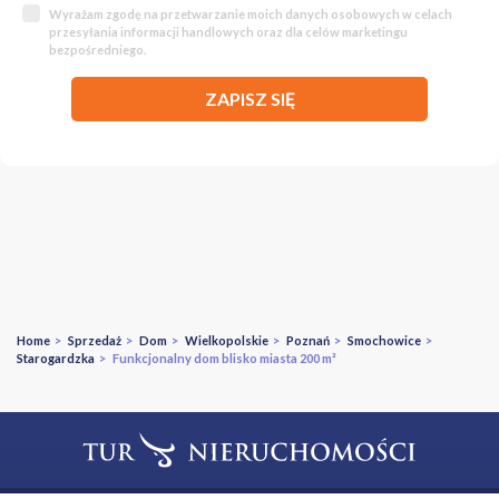
Wyrażam zgodę na przetwarzanie moich danych osobowych w celach
przesyłania informacji handlowych oraz dla celów marketingu
bezpośredniego.
ZAPISZ SIĘ
Home
>
Sprzedaż
>
Dom
>
Wielkopolskie
>
Poznań
>
Smochowice
>
Starogardzka
> Funkcjonalny dom blisko miasta 200 m²