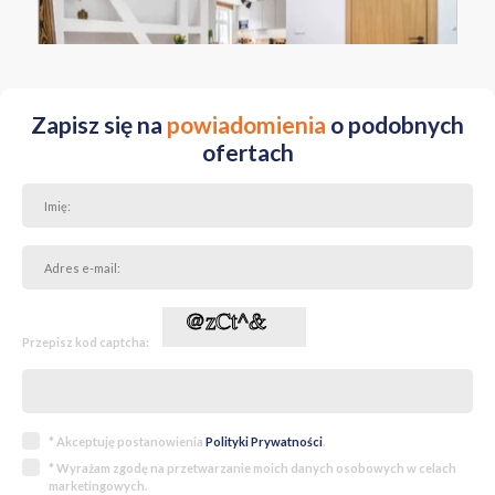
przyszłym właścicielom komfort codziennego użytkowania przez
wiele lat.
Serdecznie zapraszamy na prezentację!
Zapisz się na
powiadomienia
o podobnych
ofertach
Przepisz kod captcha:
* Akceptuję postanowienia
Polityki Prywatności
.
* Wyrażam zgodę na przetwarzanie moich danych osobowych w celach
marketingowych.