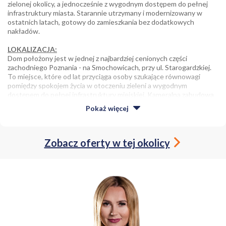
zielonej okolicy, a jednocześnie z wygodnym dostępem do pełnej
infrastruktury miasta. Starannie utrzymany i modernizowany w
ostatnich latach, gotowy do zamieszkania bez dodatkowych
nakładów.
LOKALIZACJA:
Dom położony jest w jednej z najbardziej cenionych części
zachodniego Poznania - na Smochowicach, przy ul. Starogardzkiej.
To miejsce, które od lat przyciąga osoby szukające równowagi
pomiędzy spokojem życia w otoczeniu zieleni a wygodnym
dostępem do pełnej infrastruktury miejskiej. Kameralna zabudowa
jednorodzinna, liczne tereny rekreacyjne oraz bardzo dobra
Pokaż
więcej
komunikacja sprawiają, że jest to lokalizacja idealna zarówno dla
rodzin z dziećmi, jak i osób ceniących komfort codziennego życia.
Największe atuty lokalizacji:
Zobacz oferty w tej okolicy
spokojna, prestiżowa okolica z dominującą zabudową
jednorodzinną,
szybki dojazd do centrum Poznania oraz wygodne połączenie
z drogą krajową nr 92 i trasami wylotowymi z miasta,
w pobliżu przystanki komunikacji miejskiej zapewniające