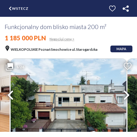
$
WSTECZ
ZGŁOŚ
WYCEŃ
Funkcjonalny dom blisko miasta 200 m²
1 185 000 PLN
Negocjuj cenę >
MAPA
WIELKOPOLSKIE Poznań Smochowice ul. Starogardzka
1/26