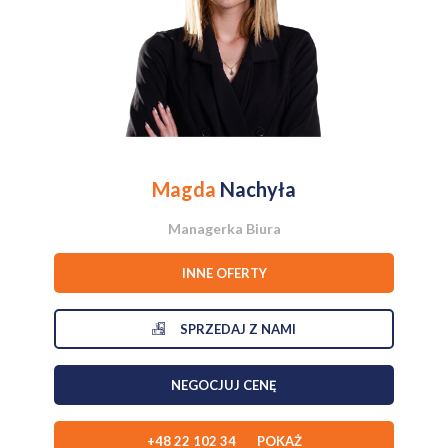
sprawny dojazd do różnych części Poznania,
pełna infrastruktura na wyciągnięcie ręki - sklepy, punkty
usługowe, szkoły, przedszkola oraz placówki medyczne,
liczne tereny zielone i rekreacyjne zachęcające do spacerów,
biegania i wycieczek rowerowych,
bliskość Jeziora Kierskiego oraz terenów leśnych, które
pozwalają aktywnie spędzać czas przez cały rok,
Magda
Nachyła
bezpieczna i przyjazna okolica ceniona za kameralny charakter
oraz wysoką jakość życia.
Managerka Biura
INNE OFERTY
Dodatkowym atutem jest stale rozwijająca się infrastruktura
drogowa w tej części Smochowic. W ostatnich latach
SPRZEDAJ Z NAMI
zmodernizowano okoliczne ulice, powstały nowe chodniki,
oświetlenie oraz rozwiązania poprawiające bezpieczeństwo i
komfort mieszkańców, co dodatkowo podnosi atrakcyjność tej
NEGOCJUJ CENĘ
lokalizacji.
BUDYNEK:
Oferowany dom w zabudowie szeregowej to propozycja dla osób
+48 22 102 34 POKAŻ